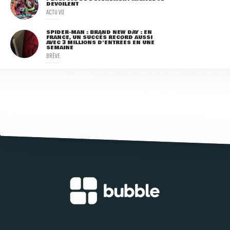
DÉVOILENT
ACTU VO
SPIDER-MAN : BRAND NEW DAY : EN
FRANCE, UN SUCCÈS RECORD AUSSI
AVEC 3 MILLIONS D'ENTRÉES EN UNE
SEMAINE
BRÈVE