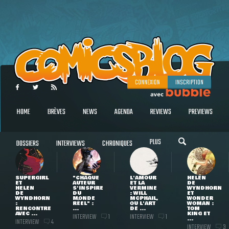
CONNEXION
INSCRIPTION
HOME
BRÈVES
NEWS
AGENDA
REVIEWS
PREVIEWS
PLUS
DOSSIERS
INTERVIEWS
CHRONIQUES
SUPERGIRL
"CHAQUE
L'AMOUR
HELEN
ET
AUTEUR
ET LA
DE
HELEN
S'INSPIRE
VERMINE
WYNDHORN
DE
DU
: WILL
ET
WYNDHORN
MONDE
MCPHAIL,
WONDER
:
RÉEL" :
OU L'ART
WOMAN :
RENCONTRE
...
DE ...
TOM
AVEC ...
KING ET
INTERVIEW
INTERVIEW
1
1
...
INTERVIEW
4
INTERVIEW
3