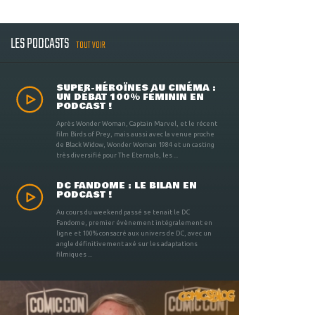
LES PODCASTS
TOUT VOIR
SUPER-HÉROÏNES AU CINÉMA :
UN DÉBAT 100% FÉMININ EN
PODCAST !
Après Wonder Woman, Captain Marvel, et le récent
film Birds of Prey, mais aussi avec la venue proche
de Black Widow, Wonder Woman 1984 et un casting
très diversifié pour The Eternals, les ...
DC FANDOME : LE BILAN EN
PODCAST !
Au cours du weekend passé se tenait le DC
Fandome, premier évènement intégralement en
ligne et 100% consacré aux univers de DC, avec un
angle définitivement axé sur les adaptations
filmiques ...