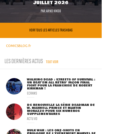
JUILLET 2026
PAR
ARNO KIKOO
VOIR TOUS LES ARTICLES TRASHBAG
COMICSBLOG.fr
LES DERNIÈRES ACTUS
TOUT VOIR
WALKING DEAD : STREETS OF SURVIVAL :
UN BEAT'EM ALL RÉTRO' FAÇON FINAL
FIGHT POUR LA FRANCHISE DE ROBERT
KIRKMAN !
ECRANS
DC RENOUVELLE LA SÉRIE DEADMAN DE
W. MAXWELL PRINCE ET MARTIN
MORAZZO POUR SIX NUMÉROS
SUPPLÉMENTAIRES
ACTU VO
HULK WAR : LES ONE-SHOTS EN
PROLOGUE DE L'ÉVÈNEMENT MARVEL SE