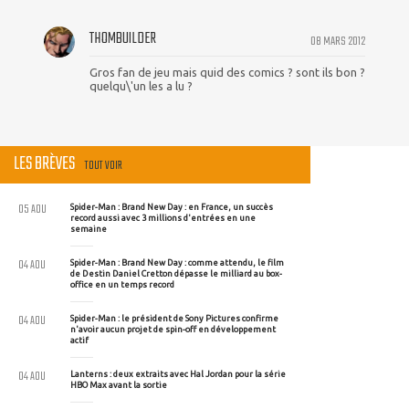
THOMBUILDER
08 MARS 2012
Gros fan de jeu mais quid des comics ? sont ils bon ?
quelqu\'un les a lu ?
LES BRÈVES
TOUT VOIR
05 AOU
Spider-Man : Brand New Day : en France, un succès
record aussi avec 3 millions d'entrées en une
semaine
04 AOU
Spider-Man : Brand New Day : comme attendu, le film
de Destin Daniel Cretton dépasse le milliard au box-
office en un temps record
04 AOU
Spider-Man : le président de Sony Pictures confirme
n'avoir aucun projet de spin-off en développement
actif
04 AOU
Lanterns : deux extraits avec Hal Jordan pour la série
HBO Max avant la sortie