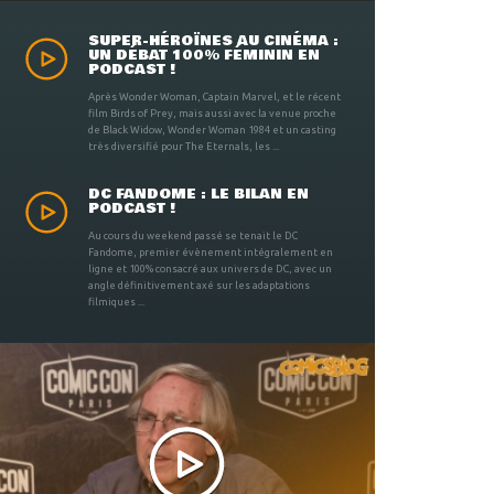
SUPER-HÉROÏNES AU CINÉMA :
UN DÉBAT 100% FÉMININ EN
PODCAST !
Après Wonder Woman, Captain Marvel, et le récent
film Birds of Prey, mais aussi avec la venue proche
de Black Widow, Wonder Woman 1984 et un casting
très diversifié pour The Eternals, les ...
DC FANDOME : LE BILAN EN
PODCAST !
Au cours du weekend passé se tenait le DC
Fandome, premier évènement intégralement en
ligne et 100% consacré aux univers de DC, avec un
angle définitivement axé sur les adaptations
filmiques ...