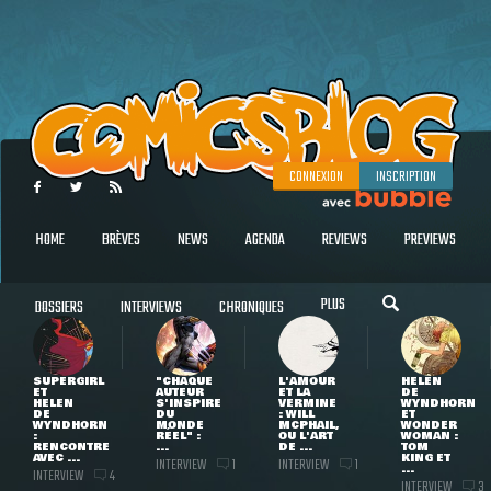
CONNEXION
INSCRIPTION
HOME
BRÈVES
NEWS
AGENDA
REVIEWS
PREVIEWS
PLUS
DOSSIERS
INTERVIEWS
CHRONIQUES
SUPERGIRL
"CHAQUE
L'AMOUR
HELEN
ET
AUTEUR
ET LA
DE
HELEN
S'INSPIRE
VERMINE
WYNDHORN
DE
DU
: WILL
ET
WYNDHORN
MONDE
MCPHAIL,
WONDER
:
RÉEL" :
OU L'ART
WOMAN :
RENCONTRE
...
DE ...
TOM
AVEC ...
KING ET
INTERVIEW
INTERVIEW
1
1
...
INTERVIEW
4
INTERVIEW
3