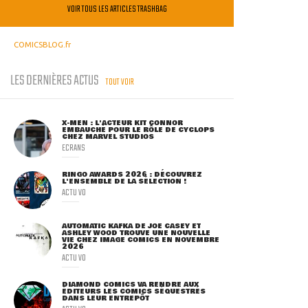
VOIR TOUS LES ARTICLES TRASHBAG
COMICSBLOG.fr
LES DERNIÈRES ACTUS
TOUT VOIR
X-MEN : L'ACTEUR KIT CONNOR
EMBAUCHÉ POUR LE RÔLE DE CYCLOPS
CHEZ MARVEL STUDIOS
ECRANS
RINGO AWARDS 2026 : DÉCOUVREZ
L'ENSEMBLE DE LA SÉLECTION !
ACTU VO
AUTOMATIC KAFKA DE JOE CASEY ET
ASHLEY WOOD TROUVE UNE NOUVELLE
VIE CHEZ IMAGE COMICS EN NOVEMBRE
2026
ACTU VO
DIAMOND COMICS VA RENDRE AUX
ÉDITEURS LES COMICS SÉQUESTRÉS
DANS LEUR ENTREPÔT