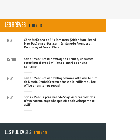
LES BRÈVES
TOUT VOIR
06 AOU
Chris McKenna et Erik Sommers (Spider-Man : Brand
New Day) en renfort sur l'écriture de Avengers :
Doomsday et Secret Wars
05 AOU
Spider-Man : Brand New Day : en France, un succès
record aussi avec 3 millions d'entrées en une
semaine
04 AOU
Spider-Man : Brand New Day : comme attendu, le film
de Destin Daniel Cretton dépasse le milliard au box-
office en un temps record
04 AOU
Spider-Man : le président de Sony Pictures confirme
n'avoir aucun projet de spin-off en développement
actif
LES PODCASTS
TOUT VOIR