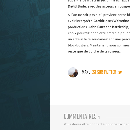
super-héros à l'écran (et on l'a échappé b
David Slade
, avec des acteurs en compét
Si l'on ne sait pas d'où provient cette i
avoir interprété
Gambit
dans
Wolverine 
productions,
John Carter
et
Battleship
,
choix pourrait donc être crédible pour d
un acteur faire soudainement une perc
blockbusters. Maintenant nous sommes qu
reste que de l'ordre de la rumeur...
MANU
EST SUR TWITTER
COMMENTAIRES
(
1
)
Vous devez être connecté pour participer