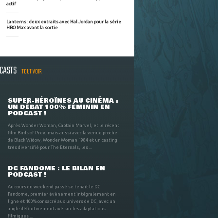
actif
Lanterns : deux extraits avec Hal Jordan pour la série
HBO Max avant la sortie
DCASTS
TOUT VOIR
SUPER-HÉROÏNES AU CINÉMA :
UN DÉBAT 100% FÉMININ EN
PODCAST !
Après Wonder Woman, Captain Marvel, et le récent
film Birds of Prey, mais aussi avec la venue proche
de Black Widow, Wonder Woman 1984 et un casting
très diversifié pour The Eternals, les ...
DC FANDOME : LE BILAN EN
PODCAST !
Au cours du weekend passé se tenait le DC
Fandome, premier évènement intégralement en
ligne et 100% consacré aux univers de DC, avec un
angle définitivement axé sur les adaptations
filmiques ...