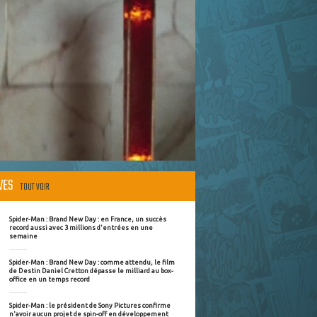
ÈVES
TOUT VOIR
Spider-Man : Brand New Day : en France, un succès
record aussi avec 3 millions d'entrées en une
semaine
Spider-Man : Brand New Day : comme attendu, le film
de Destin Daniel Cretton dépasse le milliard au box-
office en un temps record
Spider-Man : le président de Sony Pictures confirme
n'avoir aucun projet de spin-off en développement