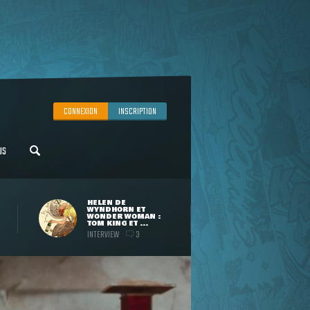
CONNEXION
INSCRIPTION
US
HELEN DE
WYNDHORN ET
WONDER WOMAN :
TOM KING ET ...
INTERVIEW
3