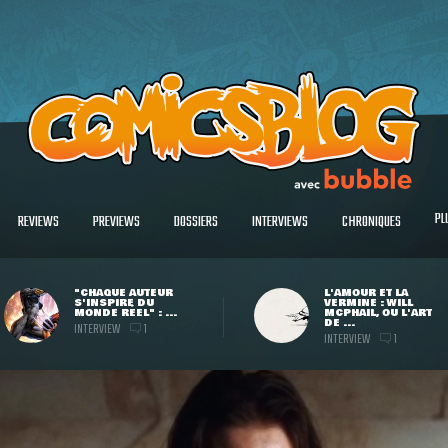
PL
REVIEWS
PREVIEWS
DOSSIERS
INTERVIEWS
CHRONIQUES
"CHAQUE AUTEUR
L'AMOUR ET LA
S'INSPIRE DU
VERMINE : WILL
MONDE RÉEL" : ...
MCPHAIL, OU L'ART
DE ...
INTERVIEW
1
INTERVIEW
1