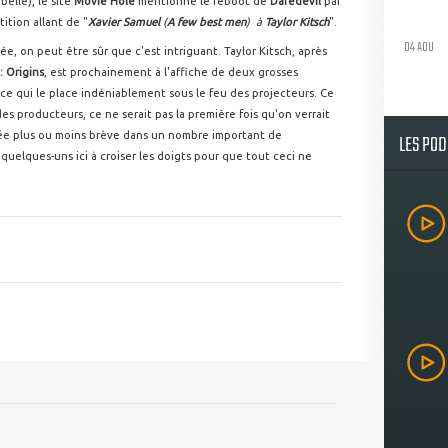
elle), le site
Movie Hole
mentionne le reboot de
Daredevil
par
ition allant de "
Xavier Samuel
(
A few best men
) à
Taylor Kitsch
".
04 AOU
dée, on peut être sûr que c'est intriguant. Taylor Kitsch, après
: Origins
, est prochainement à l'affiche de deux grosses
 ce qui le place indéniablement sous le feu des projecteurs. Ce
es producteurs, ce ne serait pas la première fois qu'on verrait
ée plus ou moins brève dans un nombre important de
LES PO
elques-uns ici à croiser les doigts pour que tout ceci ne