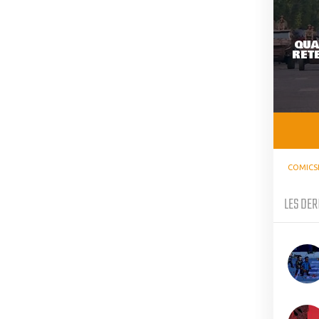
QUA
RETE
COMICS
LES DER