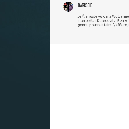
DARKSEID
Je l\'ai juste vu dans Wolverin
interpréter Daredevil ... Ben 
genre, pourrait faire l\'affaire j