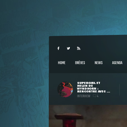
HOME
BRÈVES
NEWS
AGENDA
SUPERGIRL ET
HELEN DE
WYNDHORN :
RENCONTRE AVEC ...
INTERVIEW
4