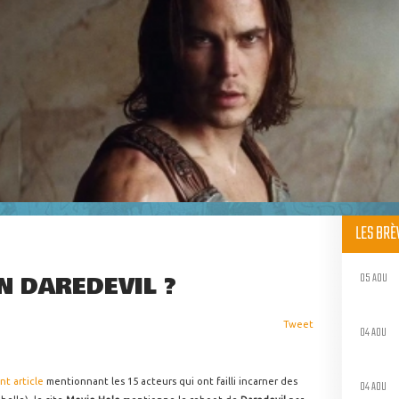
LES BR
05 AOU
N DAREDEVIL ?
Tweet
04 AOU
nt article
mentionnant les 15 acteurs qui ont failli incarner des
04 AOU