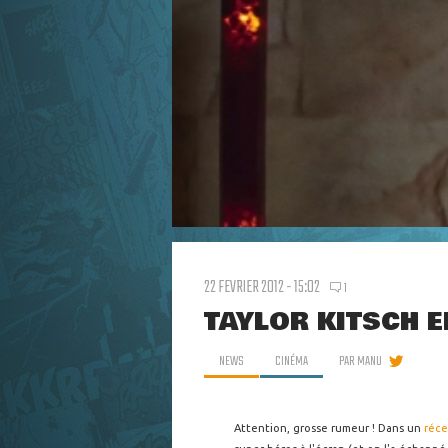
22 FEVRIER 2012 - 15:02
1
TAYLOR KITSCH E
NEWS
CINÉMA
PAR
MANU
Attention, grosse rumeur ! Dans un
réce