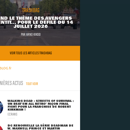
TRASHBAG
ND LE THÈME DES AVENGERS
NTIT... POUR LE DÉFILÉ DU 14
JUILLET 2026
PAR
ARNO KIKOO
VOIR TOUS LES ARTICLES TRASHBAG
BLOG.fr
NIÈRES ACTUS
TOUT VOIR
WALKING DEAD : STREETS OF SURVIVAL :
UN BEAT'EM ALL RÉTRO' FAÇON FINAL
FIGHT POUR LA FRANCHISE DE ROBERT
KIRKMAN !
ECRANS
DC RENOUVELLE LA SÉRIE DEADMAN DE
W. MAXWELL PRINCE ET MARTIN