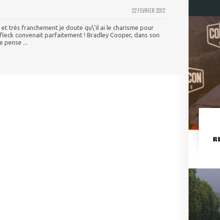
22 FEVRIER 2012
e et très franchement je doute qu\'il ai le charisme pour
Affleck convenait parfaitement ! Bradley Cooper, dans son
e pense ...
R