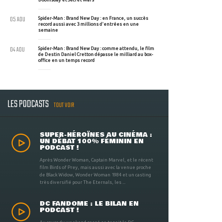
05 AOU
Spider-Man : Brand New Day : en France, un succès
record aussi avec 3 millions d'entrées en une
semaine
04 AOU
Spider-Man : Brand New Day : comme attendu, le film
de Destin Daniel Cretton dépasse le milliard au box-
office en un temps record
LES PODCASTS
TOUT VOIR
SUPER-HÉROÏNES AU CINÉMA :
UN DÉBAT 100% FÉMININ EN
PODCAST !
Après Wonder Woman, Captain Marvel, et le récent
film Birds of Prey, mais aussi avec la venue proche
de Black Widow, Wonder Woman 1984 et un casting
très diversifié pour The Eternals, les ...
DC FANDOME : LE BILAN EN
PODCAST !