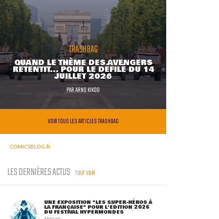
TRASHBAG
QUAND LE THÈME DES AVENGERS
RETENTIT... POUR LE DÉFILÉ DU 14
JUILLET 2026
PAR
ARNO KIKOO
VOIR TOUS LES ARTICLES TRASHBAG
COMICSBLOG.fr
LES DERNIÈRES ACTUS
TOUT VOIR
UNE EXPOSITION "LES SUPER-HÉROS À
LA FRANÇAISE" POUR L'ÉDITION 2026
DU FESTIVAL HYPERMONDES