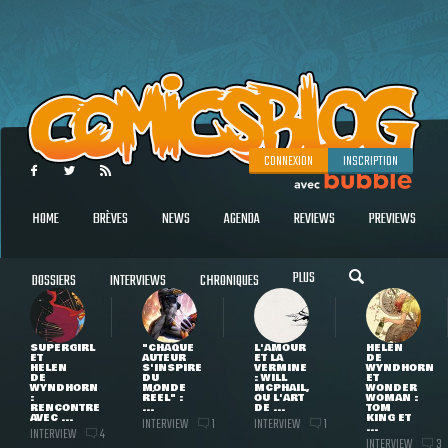
CONNEXION
INSCRIPTION
HOME
BRÈVES
NEWS
AGENDA
REVIEWS
PREVIEWS
PLUS
DOSSIERS
INTERVIEWS
CHRONIQUES
SUPERGIRL
"CHAQUE
L'AMOUR
HELEN
ET
AUTEUR
ET LA
DE
HELEN
S'INSPIRE
VERMINE
WYNDHORN
DE
DU
: WILL
ET
WYNDHORN
MONDE
MCPHAIL,
WONDER
:
RÉEL" :
OU L'ART
WOMAN :
RENCONTRE
...
DE ...
TOM
AVEC ...
KING ET
INTERVIEW
INTERVIEW
1
1
...
INTERVIEW
4
INTERVIEW
3