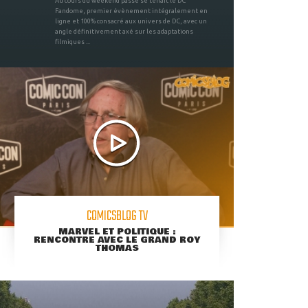
Au cours du weekend passé se tenait le DC
Fandome, premier évènement intégralement en
ligne et 100% consacré aux univers de DC, avec un
angle définitivement axé sur les adaptations
filmiques ...
COMICSBLOG TV
MARVEL ET POLITIQUE :
RENCONTRE AVEC LE GRAND ROY
THOMAS