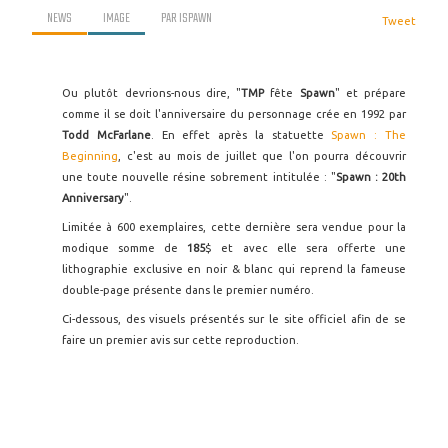
NEWS
IMAGE
PAR
ISPAWN
Tweet
Ou plutôt devrions-nous dire, "
TMP
fête
Spawn
" et prépare
comme il se doit l'anniversaire du personnage crée en 1992 par
Todd McFarlane
. En effet après la statuette
Spawn : The
Beginning
, c'est au mois de juillet que l'on pourra découvrir
une toute nouvelle résine sobrement intitulée : "
Spawn : 20th
Anniversary
".
Limitée à 600 exemplaires, cette dernière sera vendue pour la
modique somme de
185
$ et avec elle sera offerte une
lithographie exclusive en noir & blanc qui reprend la fameuse
double-page présente dans le premier numéro.
Ci-dessous, des visuels présentés sur le site officiel afin de se
faire un premier avis sur cette reproduction.