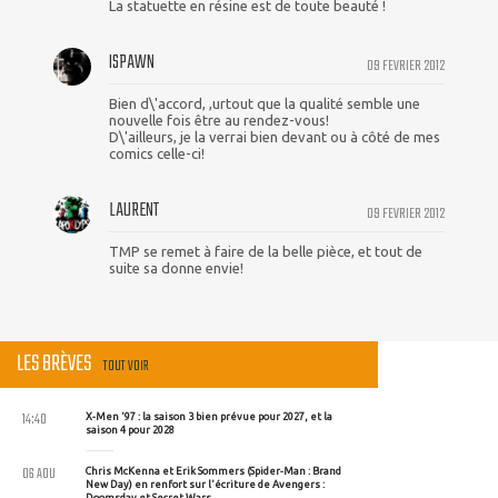
La statuette en résine est de toute beauté !
ISPAWN
09 FEVRIER 2012
Bien d\'accord, ,urtout que la qualité semble une
nouvelle fois être au rendez-vous!
D\'ailleurs, je la verrai bien devant ou à côté de mes
comics celle-ci!
LAURENT
09 FEVRIER 2012
TMP se remet à faire de la belle pièce, et tout de
suite sa donne envie!
LES BRÈVES
TOUT VOIR
14:40
X-Men '97 : la saison 3 bien prévue pour 2027, et la
saison 4 pour 2028
06 AOU
Chris McKenna et Erik Sommers (Spider-Man : Brand
New Day) en renfort sur l'écriture de Avengers :
Doomsday et Secret Wars