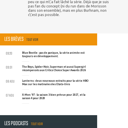
peu ce qui m\'a fait lâché la série. Déjà que je suis
pas fan du concept (ni du run dans de Morisson
dans son ensemble), mais en plus Burhnam, non
c\'est pas possible.
LES BRÈVES
TOUT VOIR
09:20
Blue Beetle : pas de panique, la série animée est
toujours en développement.
09:01
The Boys, Spider-Noir, Superman et aussi Supergirl
récompensés aux Critics Choice Super Awards 2026
08 AOU
Lanterns : deux nouveaux extraits pour la série HBO
Max sur les matinales des Etats-Unis
07 AOU
X-Men '97 : la saison 3 bien prévue pour 2027, et la
saison 4 pour 2028
LES PODCASTS
TOUT VOIR