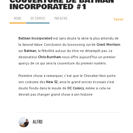
COUVERTURE DE BATMAN
INCORPORATED #1
NEWS
DC COMICS
PAR
ALFRO
Tweet
Batman Incorporated
est sans doute la série la plus attendu de
la
Second Wave
. Conclusion du loooooong
run
de
Grant Morrison
sur
Batman
, la fébrilité autour du titre ne désemplit pas. Le
dessinateur
Chris Burnham
nous offre aujourd'hui un premier
aperçu de ce qui sera la couverture du premier numéro.
Première chose à remarquer, c'est que le Chevalier Noir porte
son costume des
New 52
, ainsi le grand sorcier écossais s'est
doute fondu dans le moule de
DC Comics
, même si cela ne
devrait pas changer grand chose à son histoire.
ALFRO