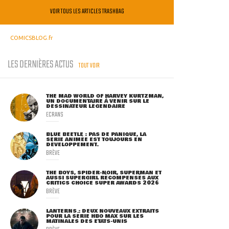
VOIR TOUS LES ARTICLES TRASHBAG
COMICSBLOG.fr
LES DERNIÈRES ACTUS
TOUT VOIR
THE MAD WORLD OF HARVEY KURTZMAN,
UN DOCUMENTAIRE À VENIR SUR LE
DESSINATEUR LÉGENDAIRE
ECRANS
BLUE BEETLE : PAS DE PANIQUE, LA
SÉRIE ANIMÉE EST TOUJOURS EN
DÉVELOPPEMENT.
BRÈVE
THE BOYS, SPIDER-NOIR, SUPERMAN ET
AUSSI SUPERGIRL RÉCOMPENSÉS AUX
CRITICS CHOICE SUPER AWARDS 2026
BRÈVE
LANTERNS : DEUX NOUVEAUX EXTRAITS
POUR LA SÉRIE HBO MAX SUR LES
MATINALES DES ETATS-UNIS