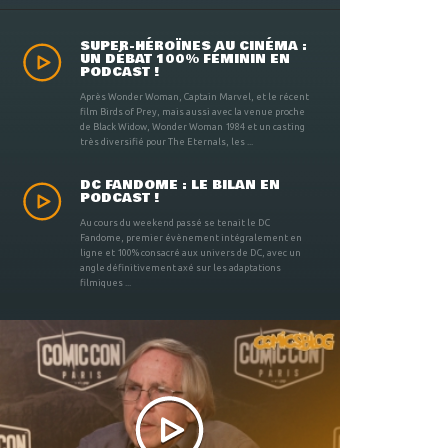
SUPER-HÉROÏNES AU CINÉMA :
UN DÉBAT 100% FÉMININ EN
PODCAST !
Après Wonder Woman, Captain Marvel, et le récent
film Birds of Prey, mais aussi avec la venue proche
de Black Widow, Wonder Woman 1984 et un casting
très diversifié pour The Eternals, les ...
DC FANDOME : LE BILAN EN
PODCAST !
Au cours du weekend passé se tenait le DC
Fandome, premier évènement intégralement en
ligne et 100% consacré aux univers de DC, avec un
angle définitivement axé sur les adaptations
filmiques ...