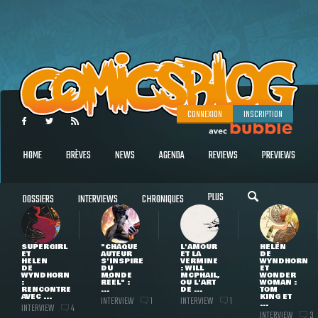
CONNEXION
INSCRIPTION
HOME
BRÈVES
NEWS
AGENDA
REVIEWS
PREVIEWS
PLUS
DOSSIERS
INTERVIEWS
CHRONIQUES
SUPERGIRL
"CHAQUE
L'AMOUR
HELEN
ET
AUTEUR
ET LA
DE
HELEN
S'INSPIRE
VERMINE
WYNDHORN
DE
DU
: WILL
ET
WYNDHORN
MONDE
MCPHAIL,
WONDER
:
RÉEL" :
OU L'ART
WOMAN :
RENCONTRE
...
DE ...
TOM
AVEC ...
KING ET
INTERVIEW
INTERVIEW
1
1
...
INTERVIEW
4
INTERVIEW
3