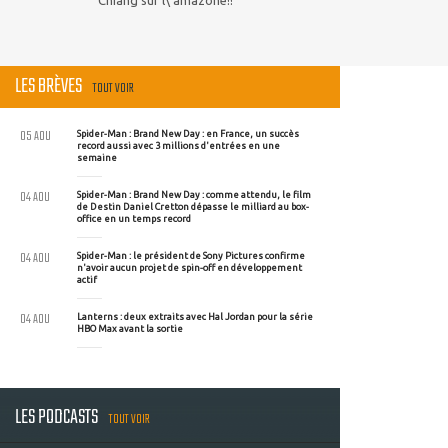
Chiang sur l\'amazone!!
LES BRÈVES
TOUT VOIR
05 AOU
Spider-Man : Brand New Day : en France, un succès
record aussi avec 3 millions d'entrées en une
semaine
04 AOU
Spider-Man : Brand New Day : comme attendu, le film
de Destin Daniel Cretton dépasse le milliard au box-
office en un temps record
04 AOU
Spider-Man : le président de Sony Pictures confirme
n'avoir aucun projet de spin-off en développement
actif
04 AOU
Lanterns : deux extraits avec Hal Jordan pour la série
HBO Max avant la sortie
LES PODCASTS
TOUT VOIR