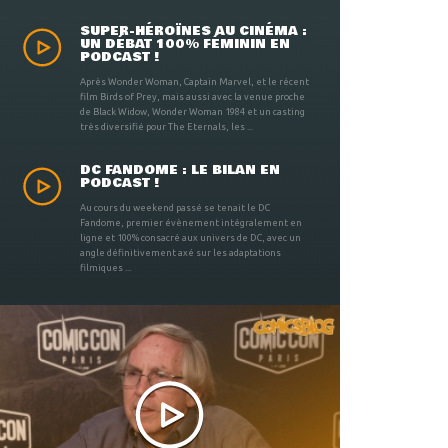
SUPER-HÉROÏNES AU CINÉMA :
UN DÉBAT 100% FÉMININ EN
PODCAST !
Après Wonder Woman, Captain Marvel, et le récent
film Birds of Prey, mais aussi avec la venue proche
de Black Widow, Wonder Woman 1984 et un casting
très diversifié pour The Eternals, les ...
DC FANDOME : LE BILAN EN
PODCAST !
Au cours du weekend passé se tenait le DC
Fandome, premier évènement intégralement en
ligne et 100% consacré aux univers de DC, avec un
angle définitivement axé sur les adaptations
filmiques ...