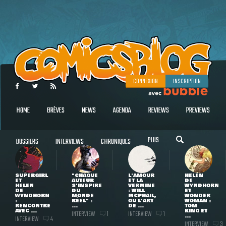
CONNEXION
INSCRIPTION
HOME
BRÈVES
NEWS
AGENDA
REVIEWS
PREVIEWS
PLUS
DOSSIERS
INTERVIEWS
CHRONIQUES
SUPERGIRL
"CHAQUE
L'AMOUR
HELEN
ET
AUTEUR
ET LA
DE
HELEN
S'INSPIRE
VERMINE
WYNDHORN
DE
DU
: WILL
ET
WYNDHORN
MONDE
MCPHAIL,
WONDER
:
RÉEL" :
OU L'ART
WOMAN :
RENCONTRE
...
DE ...
TOM
AVEC ...
KING ET
INTERVIEW
INTERVIEW
1
1
...
INTERVIEW
4
INTERVIEW
3