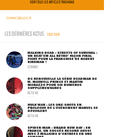
VOIR TOUS LES ARTICLES TRASHBAG
COMICSBLOG.fr
LES DERNIÈRES ACTUS
TOUT VOIR
WALKING DEAD : STREETS OF SURVIVAL :
UN BEAT'EM ALL RÉTRO' FAÇON FINAL
FIGHT POUR LA FRANCHISE DE ROBERT
KIRKMAN !
ECRANS
DC RENOUVELLE LA SÉRIE DEADMAN DE
W. MAXWELL PRINCE ET MARTIN
MORAZZO POUR SIX NUMÉROS
SUPPLÉMENTAIRES
ACTU VO
HULK WAR : LES ONE-SHOTS EN
PROLOGUE DE L'ÉVÈNEMENT MARVEL SE
DÉVOILENT
ACTU VO
SPIDER-MAN : BRAND NEW DAY : EN
FRANCE, UN SUCCÈS RECORD AUSSI
AVEC 3 MILLIONS D'ENTRÉES EN UNE
SEMAINE