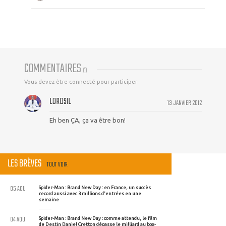
COMMENTAIRES
(
1
)
Vous devez être connecté pour participer
LORDSIL
13 JANVIER 2012
Eh ben ÇA, ça va être bon!
LES BRÈVES
TOUT VOIR
05 AOU
Spider-Man : Brand New Day : en France, un succès
record aussi avec 3 millions d'entrées en une
semaine
04 AOU
Spider-Man : Brand New Day : comme attendu, le film
de Destin Daniel Cretton dépasse le milliard au box-