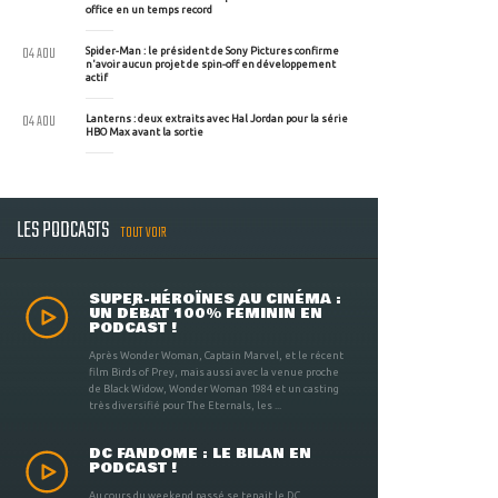
office en un temps record
04 AOU
Spider-Man : le président de Sony Pictures confirme
n'avoir aucun projet de spin-off en développement
actif
04 AOU
Lanterns : deux extraits avec Hal Jordan pour la série
HBO Max avant la sortie
LES PODCASTS
TOUT VOIR
SUPER-HÉROÏNES AU CINÉMA :
UN DÉBAT 100% FÉMININ EN
PODCAST !
Après Wonder Woman, Captain Marvel, et le récent
film Birds of Prey, mais aussi avec la venue proche
de Black Widow, Wonder Woman 1984 et un casting
très diversifié pour The Eternals, les ...
DC FANDOME : LE BILAN EN
PODCAST !
Au cours du weekend passé se tenait le DC