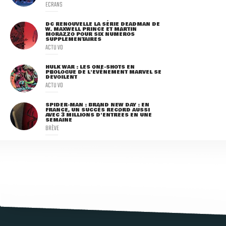
ECRANS
DC RENOUVELLE LA SÉRIE DEADMAN DE
W. MAXWELL PRINCE ET MARTIN
MORAZZO POUR SIX NUMÉROS
SUPPLÉMENTAIRES
ACTU VO
HULK WAR : LES ONE-SHOTS EN
PROLOGUE DE L'ÉVÈNEMENT MARVEL SE
DÉVOILENT
ACTU VO
SPIDER-MAN : BRAND NEW DAY : EN
FRANCE, UN SUCCÈS RECORD AUSSI
AVEC 3 MILLIONS D'ENTRÉES EN UNE
SEMAINE
BRÈVE