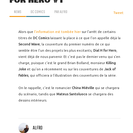
FOR HERO #1
NEWS
DC COMICS
PAR
ALFRO
Tweet
Alors que
l'information est tombée hier
sur l'arrêt de certains
titres de
DC Comics
laissant la place à ce que l'on appelle déjà la
Second Wave
, la couverture du premier numéro de ce qui
semble être l'un des projets les plus excitants,
Dial H for Hero
,
vient déjà de nous parvenir. Et c'est pas le dernier venu qui s'en
charge, puisque c'est le grand Brian Bolland, monsieur
Killing
Joke
et qu'on a récemment vu sur les couvertures de
Jack of
Fables
, qui officiera à l'illustration des couvertures de la série.
On le rappelle, c'est le romancier
China Miéville
qui se chargera
du scénario, tandis que
Mateus Santoluoco
se chargera des
dessins intérieurs.
ALFRO