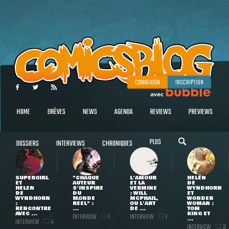
CONNEXION
INSCRIPTION
HOME
BRÈVES
NEWS
AGENDA
REVIEWS
PREVIEWS
PLUS
DOSSIERS
INTERVIEWS
CHRONIQUES
SUPERGIRL
"CHAQUE
L'AMOUR
HELEN
ET
AUTEUR
ET LA
DE
HELEN
S'INSPIRE
VERMINE
WYNDHORN
DE
DU
: WILL
ET
WYNDHORN
MONDE
MCPHAIL,
WONDER
:
RÉEL" :
OU L'ART
WOMAN :
RENCONTRE
...
DE ...
TOM
AVEC ...
KING ET
INTERVIEW
INTERVIEW
1
1
...
INTERVIEW
4
INTERVIEW
3