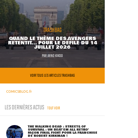
TRASHBAG
QUAND LE THÈME DES AVENGERS
RETENTIT... POUR LE DÉFILÉ DU 14
JUILLET 2026
PAR
ARNO KIKOO
VOIR TOUS LES ARTICLES TRASHBAG
COMICSBLOG.fr
LES DERNIÈRES ACTUS
TOUT VOIR
THE WALKING DEAD : STREETS OF
SURVIVAL : UN BEAT'EM ALL RÉTRO'
FAÇON FINAL FIGHT POUR LA FRANCHISE
DE ROBERT KIRKMAN !