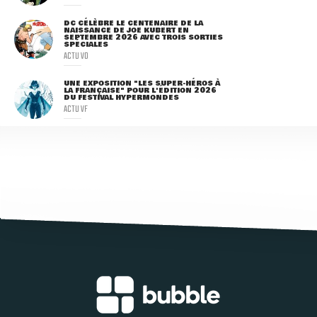
DC CÉLÈBRE LE CENTENAIRE DE LA
NAISSANCE DE JOE KUBERT EN
SEPTEMBRE 2026 AVEC TROIS SORTIES
SPÉCIALES
ACTU VO
UNE EXPOSITION "LES SUPER-HÉROS À
LA FRANÇAISE" POUR L'ÉDITION 2026
DU FESTIVAL HYPERMONDES
ACTU VF