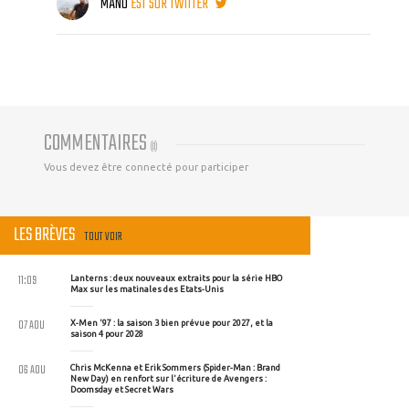
MANU
EST SUR TWITTER
COMMENTAIRES
(
0
)
Vous devez être connecté pour participer
LES BRÈVES
TOUT VOIR
11:09
Lanterns : deux nouveaux extraits pour la série HBO
Max sur les matinales des Etats-Unis
07 AOU
X-Men '97 : la saison 3 bien prévue pour 2027, et la
saison 4 pour 2028
06 AOU
Chris McKenna et Erik Sommers (Spider-Man : Brand
New Day) en renfort sur l'écriture de Avengers :
Doomsday et Secret Wars