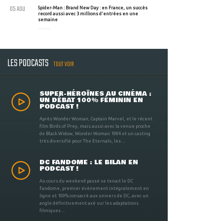
05 AOU
Spider-Man : Brand New Day : en France, un succès
record aussi avec 3 millions d'entrées en une
semaine
LES PODCASTS
TOUT VOIR
SUPER-HÉROÏNES AU CINÉMA :
UN DÉBAT 100% FÉMININ EN
PODCAST !
Après Wonder Woman, Captain Marvel, et le récent
film Birds of Prey, mais aussi avec la venue proche
de Black Widow, Wonder Woman 1984 et un casting
très diversifié pour The Eternals, les ...
DC FANDOME : LE BILAN EN
PODCAST !
Au cours du weekend passé se tenait le DC
Fandome, premier évènement intégralement en
ligne et 100% consacré aux univers de DC, avec un
angle définitivement axé sur les adaptations
filmiques ...