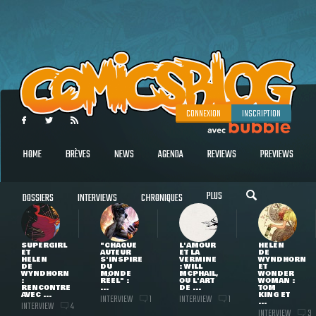
CONNEXION
INSCRIPTION
HOME
BRÈVES
NEWS
AGENDA
REVIEWS
PREVIEWS
PLUS
DOSSIERS
INTERVIEWS
CHRONIQUES
SUPERGIRL
"CHAQUE
L'AMOUR
HELEN
ET
AUTEUR
ET LA
DE
HELEN
S'INSPIRE
VERMINE
WYNDHORN
DE
DU
: WILL
ET
WYNDHORN
MONDE
MCPHAIL,
WONDER
:
RÉEL" :
OU L'ART
WOMAN :
RENCONTRE
...
DE ...
TOM
AVEC ...
KING ET
INTERVIEW
INTERVIEW
1
1
...
INTERVIEW
4
INTERVIEW
3