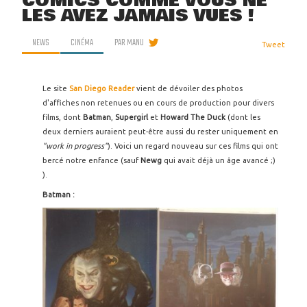
COMICS COMME VOUS NE
LES AVEZ JAMAIS VUES !
NEWS
CINÉMA
PAR
MANU
Tweet
Le site
San Diego Reader
vient de dévoiler des photos
d'affiches non retenues ou en cours de production pour divers
films, dont
Batman
,
Supergirl
et
Howard The Duck
(dont les
deux derniers auraient peut-être aussi du rester uniquement en
"work in progress"
). Voici un regard nouveau sur ces films qui ont
bercé notre enfance (sauf
Newg
qui avait déjà un âge avancé ;)
).
Batman :