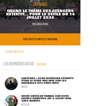
TRASHBAG
QUAND LE THÈME DES AVENGERS
RETENTIT... POUR LE DÉFILÉ DU 14
JUILLET 2026
PAR
ARNO KIKOO
VOIR TOUS LES ARTICLES TRASHBAG
COMICSBLOG.fr
LES DERNIÈRES ACTUS
TOUT VOIR
LANTERNS : DEUX NOUVEAUX EXTRAITS
POUR LA SÉRIE HBO MAX SUR LES
MATINALES DES ETATS-UNIS
BRÈVE
KEVIN SMITH AU TRAVAIL SUR DEUX
AUTRES NUMÉROS JAY & SILENT BOB
CHEZ MARVEL
ACTU VO