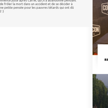
ommencé juste après Carrie, qu\'il a abandonné pendant
de frôler la mort dans un accident et de se décider à
.. Une petite pensée pour les pauvres tétards qui ont dû
 :)
R