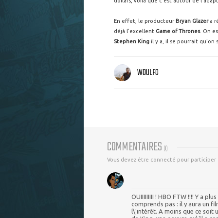
dollars, voilà que c'est autour de l'adapt
En effet, le producteur
Bryan Glazer
a r
déjà l'excellent
Game of Thrones
. On e
Stephen King
il y a, il se pourrait qu'o
WOULFO
COMMENTAIRES
(
1
)
Vous devez être connecté pour participer
OUIIIIIIIII ! HBO FTW !!!! Y a plu
comprends pas : il y aura un f
l\'intérêt. A moins que ce soit