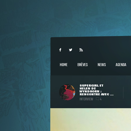
HOME
BRÈVES
NEWS
AGENDA
SUPERGIRL ET
HELEN DE
WYNDHORN :
RENCONTRE AVEC ...
INTERVIEW
4