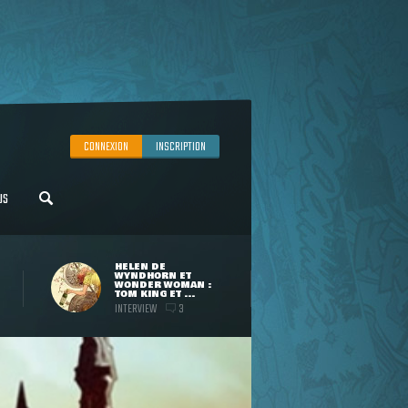
CONNEXION
INSCRIPTION
US
HELEN DE
WYNDHORN ET
WONDER WOMAN :
TOM KING ET ...
INTERVIEW
3