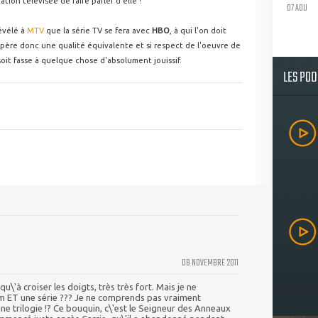
ation télévisée de faire parler d'elle !
07 AOU
évélé à
MTV
que la série TV se fera avec
HBO
, à qui l'on doit
spère donc une qualité équivalente et si respect de l'oeuvre de
n soit fasse à quelque chose d'absolument jouissif.
LES PO
08 NOVEMBRE 2011
s qu\'à croiser les doigts, très très fort. Mais je ne
ilm ET une série ??? Je ne comprends pas vraiment
 une trilogie !? Ce bouquin, c\'est le Seigneur des Anneaux