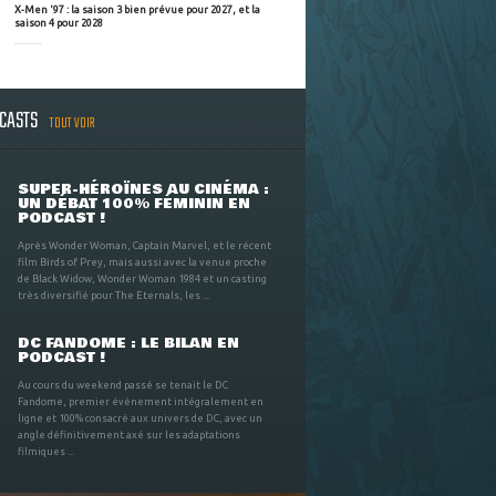
X-Men '97 : la saison 3 bien prévue pour 2027, et la
saison 4 pour 2028
DCASTS
TOUT VOIR
SUPER-HÉROÏNES AU CINÉMA :
UN DÉBAT 100% FÉMININ EN
PODCAST !
Après Wonder Woman, Captain Marvel, et le récent
film Birds of Prey, mais aussi avec la venue proche
de Black Widow, Wonder Woman 1984 et un casting
très diversifié pour The Eternals, les ...
DC FANDOME : LE BILAN EN
PODCAST !
Au cours du weekend passé se tenait le DC
Fandome, premier évènement intégralement en
ligne et 100% consacré aux univers de DC, avec un
angle définitivement axé sur les adaptations
filmiques ...