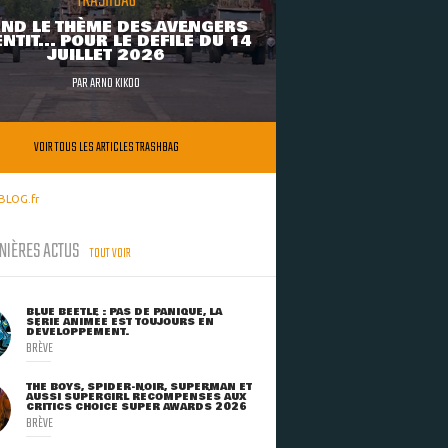
TRASHBAG
ND LE THÈME DES AVENGERS
NTIT... POUR LE DÉFILÉ DU 14
JUILLET 2026
PAR
ARNO KIKOO
VOIR TOUS LES ARTICLES TRASHBAG
BLOG.fr
NIÈRES ACTUS
TOUT VOIR
BLUE BEETLE : PAS DE PANIQUE, LA
SÉRIE ANIMÉE EST TOUJOURS EN
DÉVELOPPEMENT.
BRÈVE
THE BOYS, SPIDER-NOIR, SUPERMAN ET
AUSSI SUPERGIRL RÉCOMPENSÉS AUX
CRITICS CHOICE SUPER AWARDS 2026
BRÈVE