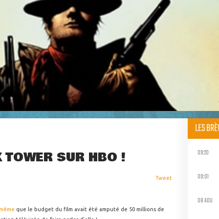
LES BR
09:20
K TOWER SUR HBO !
09:01
Tweet
08 AOU
 même
que le budget du film avait été amputé de 50 millions de