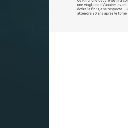
de King, une oeuvre qu\'il a c
une vingtaine d\'années avant 
écrire la fin ! Ça se respecte.
attendre 20 ans après le tome 2