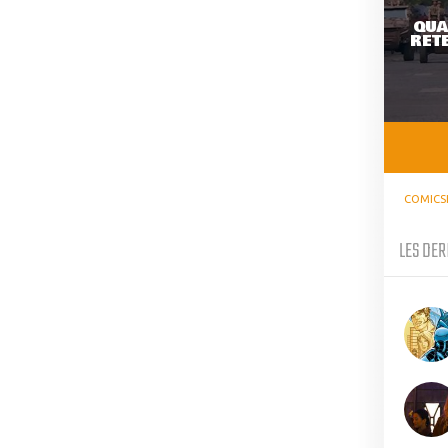
QUA
RETE
COMICS
LES DER