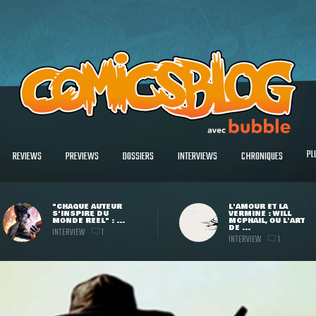
PL
REVIEWS
PREVIEWS
DOSSIERS
INTERVIEWS
CHRONIQUES
"CHAQUE AUTEUR
L'AMOUR ET LA
S'INSPIRE DU
VERMINE : WILL
MONDE RÉEL" : ...
MCPHAIL, OU L'ART
DE ...
INTERVIEW
1
INTERVIEW
1