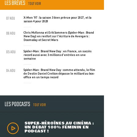
LES BRÈVES
TOUT VOIR
07 AOU
X-Men '97 : la saison 3 bien prévue pour 2027, et la
saison 4 pour 2028
06 AOU
Chris McKenna et Erik Sommers (Spider-Man : Brand
New Day) en renfort sur l'écriture de Avengers :
Doomsday et Secret Wars
05 AOU
Spider-Man : Brand New Day : en France, un succès
record aussi avec 3 millions d'entrées en une
semaine
04 AOU
Spider-Man : Brand New Day : comme attendu, le film
de Destin Daniel Cretton dépasse le milliard au box-
office en un temps record
LES PODCASTS
TOUT VOIR
SUPER-HÉROÏNES AU CINÉMA :
UN DÉBAT 100% FÉMININ EN
PODCAST !