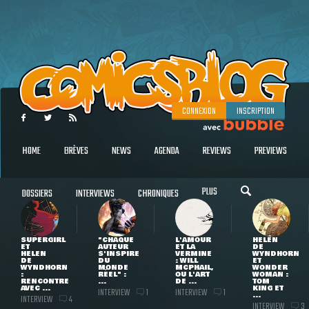
CONNEXION
INSCRIPTION
HOME
BRÈVES
NEWS
AGENDA
REVIEWS
PREVIEWS
PLUS
DOSSIERS
INTERVIEWS
CHRONIQUES
SUPERGIRL
"CHAQUE
L'AMOUR
HELEN
ET
AUTEUR
ET LA
DE
HELEN
S'INSPIRE
VERMINE
WYNDHORN
DE
DU
: WILL
ET
WYNDHORN
MONDE
MCPHAIL,
WONDER
:
RÉEL" :
OU L'ART
WOMAN :
RENCONTRE
...
DE ...
TOM
AVEC ...
KING ET
INTERVIEW
INTERVIEW
1
1
...
INTERVIEW
4
INTERVIEW
3