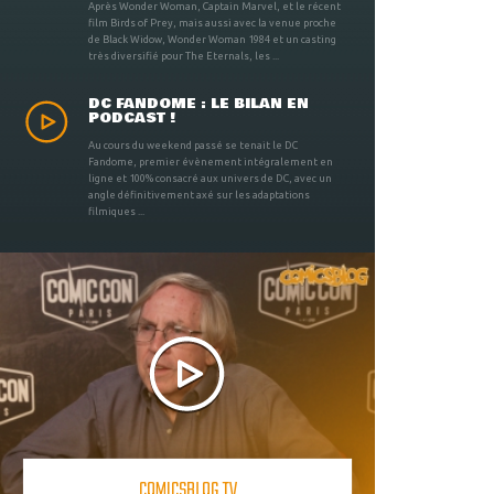
Après Wonder Woman, Captain Marvel, et le récent
film Birds of Prey, mais aussi avec la venue proche
de Black Widow, Wonder Woman 1984 et un casting
très diversifié pour The Eternals, les ...
DC FANDOME : LE BILAN EN
PODCAST !
Au cours du weekend passé se tenait le DC
Fandome, premier évènement intégralement en
ligne et 100% consacré aux univers de DC, avec un
angle définitivement axé sur les adaptations
filmiques ...
COMICSBLOG TV