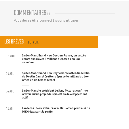
COMMENTAIRES
(
0
)
Vous devez être connecté pour participer
LES BRÈVES
TOUT VOIR
05 AOU
Spider-Man : Brand New Day : en France, un succès
record aussi avec 3 millions d'entrées en une
semaine
04 AOU
Spider-Man : Brand New Day : comme attendu, le film
de Destin Daniel Cretton dépasse le milliard au box-
office en un temps record
04 AOU
Spider-Man : le président de Sony Pictures confirme
n'avoir aucun projet de spin-off en développement
actif
04 AOU
Lanterns : deux extraits avec Hal Jordan pour la série
HBO Max avant la sortie