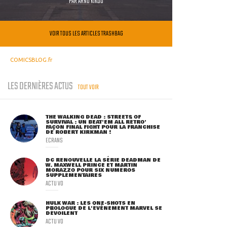
PAR
ARNO KIKOO
VOIR TOUS LES ARTICLES TRASHBAG
COMICSBLOG.fr
LES DERNIÈRES ACTUS
TOUT VOIR
THE WALKING DEAD : STREETS OF
SURVIVAL : UN BEAT'EM ALL RÉTRO'
FAÇON FINAL FIGHT POUR LA FRANCHISE
DE ROBERT KIRKMAN !
ECRANS
DC RENOUVELLE LA SÉRIE DEADMAN DE
W. MAXWELL PRINCE ET MARTIN
MORAZZO POUR SIX NUMÉROS
SUPPLÉMENTAIRES
ACTU VO
HULK WAR : LES ONE-SHOTS EN
PROLOGUE DE L'ÉVÈNEMENT MARVEL SE
DÉVOILENT
ACTU VO