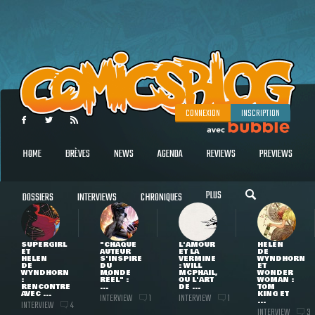
CONNEXION
INSCRIPTION
HOME
BRÈVES
NEWS
AGENDA
REVIEWS
PREVIEWS
PLUS
DOSSIERS
INTERVIEWS
CHRONIQUES
SUPERGIRL
"CHAQUE
L'AMOUR
HELEN
ET
AUTEUR
ET LA
DE
HELEN
S'INSPIRE
VERMINE
WYNDHORN
DE
DU
: WILL
ET
WYNDHORN
MONDE
MCPHAIL,
WONDER
:
RÉEL" :
OU L'ART
WOMAN :
RENCONTRE
...
DE ...
TOM
AVEC ...
KING ET
INTERVIEW
INTERVIEW
1
1
...
INTERVIEW
4
INTERVIEW
3