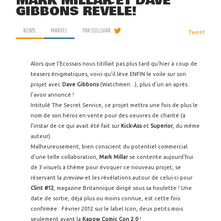
MARK MILLAR ET DAVE
GIBBONS RÉVÉLÉ!
NEWS
MARVEL
PAR
SULLIVAN
Tweet
Alors que l'Ecossais nous titillait pas plus tard qu'hier à coup de
teasers énigmatiques, voici qu'il lève ENFIN le voile sur son
projet avec
Dave Gibbons
(Watchmen...), plus d'un an après
l'avoir annoncé !
Intitulé The Secret Service, ce projet mettra une fois de plus le
nom de son héros en vente pour des oeuvres de charité (à
l'instar de ce qui avait été fait sur
Kick-Ass
et
Superior
, du même
auteur).
Malheureusement, bien conscient du potentiel commercial
d'une telle collaboration,
Mark Millar
se contente aujourd'hui
de 3 visuels à thème pour évoquer ce nouveau projet, se
réservant la
preview
et les révélations autour de celui-ci pour
Clint #12
, magazine Britannique dirigé sous sa houlette ! Une
date de sortie, déjà plus ou moins connue, est cette fois
confirmée : Février 2012 sur le label Icon, deux petits mois
seulement avant la
Kapow Comic Con 2.0
!