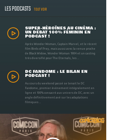
LES PODCASTS
TOUT VOIR
SUPER-HÉROÏNES AU CINÉMA :
UN DÉBAT 100% FÉMININ EN
PODCAST !
Après Wonder Woman, Captain Marvel, et le récent
film Birds of Prey, mais aussi avec la venue proche
de Black Widow, Wonder Woman 1984 et un casting
très diversifié pour The Eternals, les ...
DC FANDOME : LE BILAN EN
PODCAST !
Au cours du weekend passé se tenait le DC
Fandome, premier évènement intégralement en
ligne et 100% consacré aux univers de DC, avec un
angle définitivement axé sur les adaptations
filmiques ...