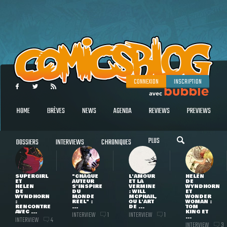
CONNEXION
INSCRIPTION
HOME
BRÈVES
NEWS
AGENDA
REVIEWS
PREVIEWS
PLUS
DOSSIERS
INTERVIEWS
CHRONIQUES
SUPERGIRL
"CHAQUE
L'AMOUR
HELEN
ET
AUTEUR
ET LA
DE
HELEN
S'INSPIRE
VERMINE
WYNDHORN
DE
DU
: WILL
ET
WYNDHORN
MONDE
MCPHAIL,
WONDER
:
RÉEL" :
OU L'ART
WOMAN :
RENCONTRE
...
DE ...
TOM
AVEC ...
KING ET
INTERVIEW
INTERVIEW
1
1
...
INTERVIEW
4
INTERVIEW
3