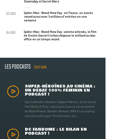
Doomsday et Secret Wars
05 AOU
Spider-Man : Brand New Day : en France, un succès
record aussi avec 3 millions d'entrées en une
semaine
04 AOU
Spider-Man : Brand New Day : comme attendu, le film
de Destin Daniel Cretton dépasse le milliard au box-
office en un temps record
LES PODCASTS
TOUT VOIR
SUPER-HÉROÏNES AU CINÉMA :
UN DÉBAT 100% FÉMININ EN
PODCAST !
Après Wonder Woman, Captain Marvel, et le récent
film Birds of Prey, mais aussi avec la venue proche
de Black Widow, Wonder Woman 1984 et un casting
très diversifié pour The Eternals, les ...
DC FANDOME : LE BILAN EN
PODCAST !