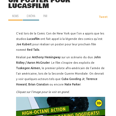
UN POSTER POUR
LUCASFILM
NEWS
CINÉMA
PAR
Tweet
C'est lors de la Comic Con de New York que l'on a appris que les
studios
Lucasfilm
ont fait appel à la légende des comics qu'est
Joe Kubert
pour réaliser un poster pour leur prochain film
nommé
Red Tails
.
Réalisé par
Anthony Hemingway
sur un scénario du duo
John
Ridley / Aaron McGruder
. Le film s'inspire des exploits de
Tuskegee Airmen
, le premier pilote afro-américain de l'armée de
l'air américaine, lors de la Seconde Guerre Mondiale. On devrait
y voir quelques acteurs tels que
Cuba Gooding Jr
,
Terence
Howard
,
Brian Cranston
ou encore
Nate Parker
.
Cliquez sur l'image pour la voir en grand.