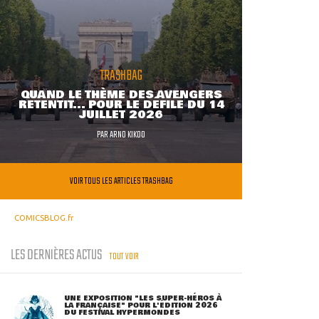
TRASHBAG
QUAND LE THÈME DES AVENGERS
RETENTIT... POUR LE DÉFILÉ DU 14
JUILLET 2026
PAR
ARNO KIKOO
VOIR TOUS LES ARTICLES TRASHBAG
COMICSBLOG.fr
LES DERNIÈRES ACTUS
TOUT VOIR
UNE EXPOSITION "LES SUPER-HÉROS À
LA FRANÇAISE" POUR L'ÉDITION 2026
DU FESTIVAL HYPERMONDES