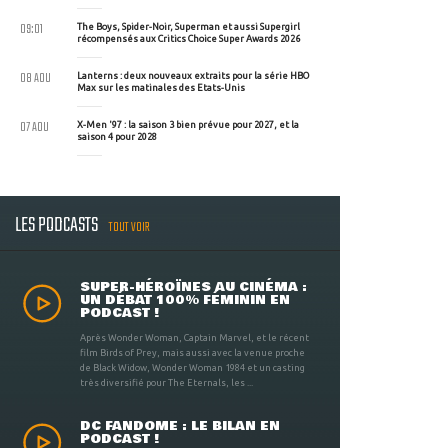
09:01
The Boys, Spider-Noir, Superman et aussi Supergirl
récompensés aux Critics Choice Super Awards 2026
08 AOU
Lanterns : deux nouveaux extraits pour la série HBO
Max sur les matinales des Etats-Unis
07 AOU
X-Men '97 : la saison 3 bien prévue pour 2027, et la
saison 4 pour 2028
LES PODCASTS
TOUT VOIR
SUPER-HÉROÏNES AU CINÉMA :
UN DÉBAT 100% FÉMININ EN
PODCAST !
Après Wonder Woman, Captain Marvel, et le récent
film Birds of Prey, mais aussi avec la venue proche
de Black Widow, Wonder Woman 1984 et un casting
très diversifié pour The Eternals, les ...
DC FANDOME : LE BILAN EN
PODCAST !