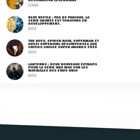
DESSINATEUR LÉGENDAIRE
ECRANS
BLUE BEETLE : PAS DE PANIQUE, LA
SÉRIE ANIMÉE EST TOUJOURS EN
DÉVELOPPEMENT.
BRÈVE
THE BOYS, SPIDER-NOIR, SUPERMAN ET
AUSSI SUPERGIRL RÉCOMPENSÉS AUX
CRITICS CHOICE SUPER AWARDS 2026
BRÈVE
LANTERNS : DEUX NOUVEAUX EXTRAITS
POUR LA SÉRIE HBO MAX SUR LES
MATINALES DES ETATS-UNIS
BRÈVE