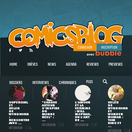
CONNEXION
INSCRIPTION
HOME
BRÈVES
NEWS
AGENDA
REVIEWS
PREVIEWS
PLUS
DOSSIERS
INTERVIEWS
CHRONIQUES
SUPERGIRL
"CHAQUE
L'AMOUR
HELEN
ET
AUTEUR
ET LA
DE
HELEN
S'INSPIRE
VERMINE
WYNDHORN
DE
DU
: WILL
ET
WYNDHORN
MONDE
MCPHAIL,
WONDER
:
RÉEL" :
OU L'ART
WOMAN :
RENCONTRE
...
DE ...
TOM
AVEC ...
KING ET
INTERVIEW
INTERVIEW
1
1
...
INTERVIEW
4
INTERVIEW
3