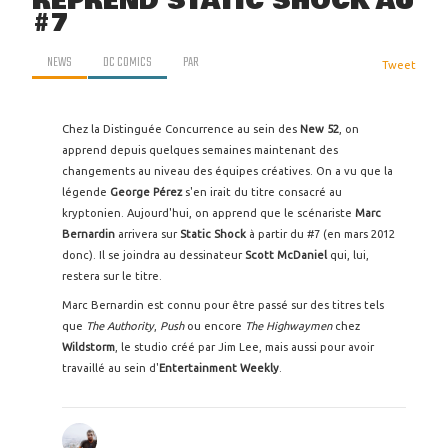
REPREND STATIC SHOCK AU
#7
NEWS
DC COMICS
PAR
Tweet
Chez la Distinguée Concurrence au sein des
New 52
, on
apprend depuis quelques semaines maintenant des
changements au niveau des équipes créatives. On a vu que la
légende
George Pérez
s'en irait du titre consacré au
kryptonien. Aujourd'hui, on apprend que le scénariste
Marc
Bernardin
arrivera sur
Static Shock
à partir du #7 (en mars 2012
donc). Il se joindra au dessinateur
Scott McDaniel
qui, lui,
restera sur le titre.
Marc Bernardin est connu pour être passé sur des titres tels
que
The Authority
,
Push
ou encore
The Highwaymen
chez
Wildstorm
, le studio créé par Jim Lee, mais aussi pour avoir
travaillé au sein d'
Entertainment Weekly
.