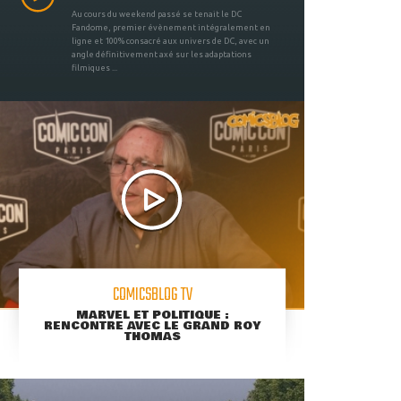
Au cours du weekend passé se tenait le DC
Fandome, premier évènement intégralement en
ligne et 100% consacré aux univers de DC, avec un
angle définitivement axé sur les adaptations
filmiques ...
COMICSBLOG TV
MARVEL ET POLITIQUE :
RENCONTRE AVEC LE GRAND ROY
THOMAS