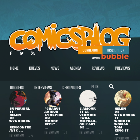
CONNEXION
INSCRIPTION
HOME
BRÈVES
NEWS
AGENDA
REVIEWS
PREVIEWS
PLUS
DOSSIERS
INTERVIEWS
CHRONIQUES
SUPERGIRL
"CHAQUE
L'AMOUR
HELEN
ET
AUTEUR
ET LA
DE
HELEN
S'INSPIRE
VERMINE
WYNDHORN
DE
DU
: WILL
ET
WYNDHORN
MONDE
MCPHAIL,
WONDER
:
RÉEL" :
OU L'ART
WOMAN :
RENCONTRE
...
DE ...
TOM
AVEC ...
KING ET
INTERVIEW
INTERVIEW
1
1
...
INTERVIEW
4
INTERVIEW
3