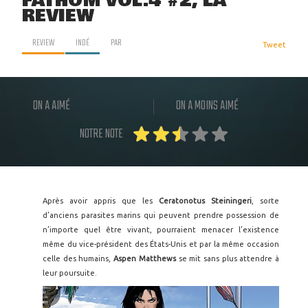
FATHOM VOL.4 #2, LA
REVIEW
REVIEW
INDÉ
PAR
Tweet
ON A AIMÉ
ON A MOINS AIMÉ
NOTRE NOTE
Après avoir appris que les
Ceratonotus Steiningeri
, sorte
d’anciens parasites marins qui peuvent prendre possession de
n’importe quel être vivant, pourraient menacer l’existence
même du vice-président des États-Unis et par la même occasion
celle des humains,
Aspen Matthews
se mit sans plus attendre à
leur poursuite.