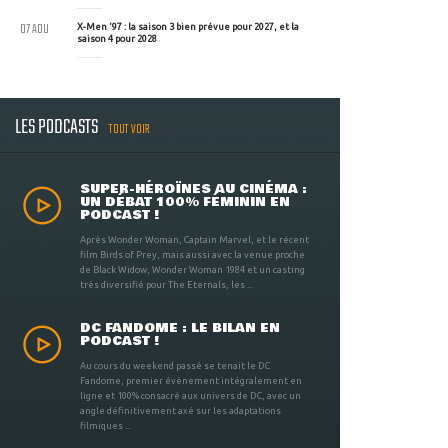
07 AOU
X-Men '97 : la saison 3 bien prévue pour 2027, et la
saison 4 pour 2028
LES PODCASTS
TOUT VOIR
SUPER-HÉROÏNES AU CINÉMA :
UN DÉBAT 100% FÉMININ EN
PODCAST !
Après Wonder Woman, Captain Marvel, et le récent
film Birds of Prey, mais aussi avec la venue proche
de Black Widow, Wonder Woman 1984 et un casting
très diversifié pour The Eternals, les ...
DC FANDOME : LE BILAN EN
PODCAST !
Au cours du weekend passé se tenait le DC
Fandome, premier évènement intégralement en
ligne et 100% consacré aux univers de DC, avec un
angle définitivement axé sur les adaptations
filmiques ...