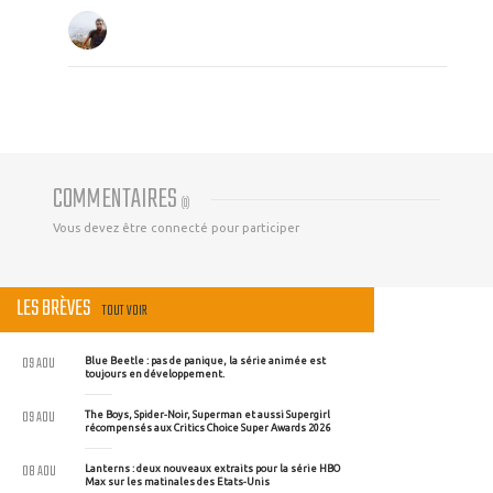
COMMENTAIRES
(
0
)
Vous devez être connecté pour participer
LES BRÈVES
TOUT VOIR
09 AOU
Blue Beetle : pas de panique, la série animée est
toujours en développement.
09 AOU
The Boys, Spider-Noir, Superman et aussi Supergirl
récompensés aux Critics Choice Super Awards 2026
08 AOU
Lanterns : deux nouveaux extraits pour la série HBO
Max sur les matinales des Etats-Unis