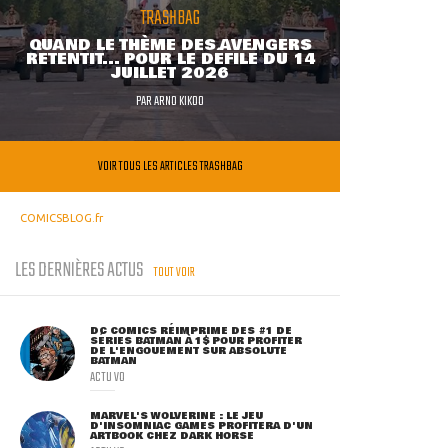
TRASHBAG
QUAND LE THÈME DES AVENGERS
RETENTIT... POUR LE DÉFILÉ DU 14
JUILLET 2026
PAR
ARNO KIKOO
VOIR TOUS LES ARTICLES TRASHBAG
COMICSBLOG.fr
LES DERNIÈRES ACTUS
TOUT VOIR
DC COMICS RÉIMPRIME DES #1 DE
SÉRIES BATMAN À 1$ POUR PROFITER
DE L'ENGOUEMENT SUR ABSOLUTE
BATMAN
ACTU VO
MARVEL'S WOLVERINE : LE JEU
D'INSOMNIAC GAMES PROFITERA D'UN
ARTBOOK CHEZ DARK HORSE