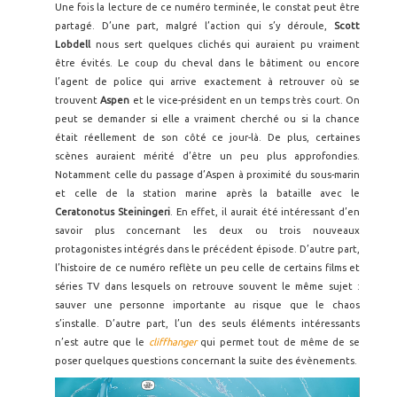
Une fois la lecture de ce numéro terminée, le constat peut être
partagé. D’une part, malgré l’action qui s’y déroule,
Scott
Lobdell
nous sert quelques clichés qui auraient pu vraiment
être évités. Le coup du cheval dans le bâtiment ou encore
l’agent de police qui arrive exactement à retrouver où se
trouvent
Aspen
et le vice-président en un temps très court. On
peut se demander si elle a vraiment cherché ou si la chance
était réellement de son côté ce jour-là. De plus, certaines
scènes auraient mérité d’être un peu plus approfondies.
Notamment celle du passage d’Aspen à proximité du sous-marin
et celle de la station marine après la bataille avec le
Ceratonotus Steiningeri
. En effet, il aurait été intéressant d’en
savoir plus concernant les deux ou trois nouveaux
protagonistes intégrés dans le précédent épisode. D’autre part,
l’histoire de ce numéro reflète un peu celle de certains films et
séries TV dans lesquels on retrouve souvent le même sujet :
sauver une personne importante au risque que le chaos
s’installe. D’autre part, l’un des seuls éléments intéressants
n’est autre que le
cliffhanger
qui permet tout de même de se
poser quelques questions concernant la suite des évènements.