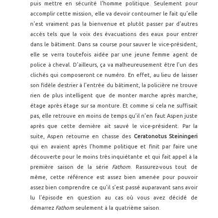
puis mettre en sécurité l’homme politique. Seulement pour
accomplir cette mission, elle va devoir contourner le fait qu’elle
n’est vraiment pas la bienvenue et plutôt passer par d’autres
accès tels que la voix des évacuations des eaux pour entrer
dans le bâtiment. Dans sa course pour sauver le vice-président,
elle se verra toutefois aidée par une jeune femme agent de
police à cheval. D’ailleurs, ça va malheureusement être l’un des
clichés qui composeront ce numéro. En effet, au lieu de laisser
son fidèle destrier à l’entrée du bâtiment, la policière ne trouve
rien de plus intelligent que de monter marche après marche,
étage après étage sur sa monture. Et comme si cela ne suffisait
pas, elle retrouve en moins de temps qu’il n’en faut Aspen juste
après que cette dernière ait sauvé le vice-président. Par la
suite, Aspen retourne en chasse des
Ceratonotus Steiningeri
qui en avaient après l’homme politique et finit par faire une
découverte pour le moins très inquiétante et qui fait appel à la
première saison de la série
Fathom
. Rassurez-vous tout de
même, cette référence est assez bien amenée pour pouvoir
assez bien comprendre ce qu’il s’est passé auparavant sans avoir
lu l’épisode en question au cas où vous avez décidé de
démarrez
Fathom
seulement à la quatrième saison.