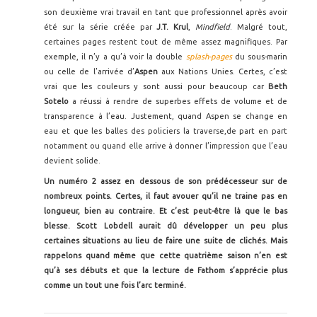
son deuxième vrai travail en tant que professionnel après avoir
été sur la série créée par
J.T. Krul
,
Mindfield
. Malgré tout,
certaines pages restent tout de même assez magnifiques. Par
exemple, il n’y a qu’à voir la double
splash-pages
du sous-marin
ou celle de l’arrivée d’
Aspen
aux Nations Unies. Certes, c’est
vrai que les couleurs y sont aussi pour beaucoup car
Beth
Sotelo
a réussi à rendre de superbes effets de volume et de
transparence à l’eau. Justement, quand Aspen se change en
eau et que les balles des policiers la traverse,de part en part
notamment ou quand elle arrive à donner l’impression que l’eau
devient solide.
Un numéro 2 assez en dessous de son prédécesseur sur de
nombreux points. Certes, il faut avouer qu’il ne traine pas en
longueur, bien au contraire. Et c’est peut-être là que le bas
blesse. Scott Lobdell aurait dû développer un peu plus
certaines situations au lieu de faire une suite de clichés. Mais
rappelons quand même que cette quatrième saison n’en est
qu’à ses débuts et que la lecture de Fathom s’apprécie plus
comme un tout une fois l’arc terminé.