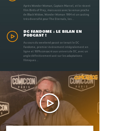
Après Wonder Woman, Captain Marvel, et le récent
film Birds of Prey, mais aussi avec la venue proche
de Black Widow, Wonder Woman 1984 et un casting
très diversifié pour The Eternals, les ...
DC FANDOME : LE BILAN EN
PODCAST !
Au cours du weekend passé se tenait le DC
Fandome, premier évènement intégralement en
ligne et 100% consacré aux univers de DC, avec un
angle définitivement axé sur les adaptations
filmiques ...