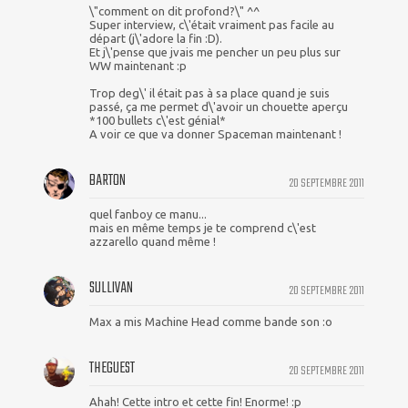
\"comment on dit profond?\" ^^
Super interview, c\'était vraiment pas facile au
départ (j\'adore la fin :D).
Et j\'pense que jvais me pencher un peu plus sur
WW maintenant :p
Trop deg\' il était pas à sa place quand je suis
passé, ça me permet d\'avoir un chouette aperçu
*100 bullets c\'est génial*
A voir ce que va donner Spaceman maintenant !
BARTON
20 SEPTEMBRE 2011
quel fanboy ce manu...
mais en même temps je te comprend c\'est
azzarello quand même !
SULLIVAN
20 SEPTEMBRE 2011
Max a mis Machine Head comme bande son :o
THEGUEST
20 SEPTEMBRE 2011
Ahah! Cette intro et cette fin! Enorme! :p