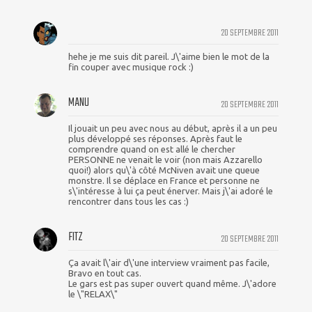
20 SEPTEMBRE 2011
hehe je me suis dit pareil. J\'aime bien le mot de la
fin couper avec musique rock :)
MANU
20 SEPTEMBRE 2011
Il jouait un peu avec nous au début, après il a un peu
plus développé ses réponses. Après faut le
comprendre quand on est allé le chercher
PERSONNE ne venait le voir (non mais Azzarello
quoi!) alors qu\'à côté McNiven avait une queue
monstre. Il se déplace en France et personne ne
s\'intéresse à lui ça peut énerver. Mais j\'ai adoré le
rencontrer dans tous les cas :)
FITZ
20 SEPTEMBRE 2011
Ça avait l\'air d\'une interview vraiment pas facile,
Bravo en tout cas.
Le gars est pas super ouvert quand même. J\'adore
le \"RELAX\"