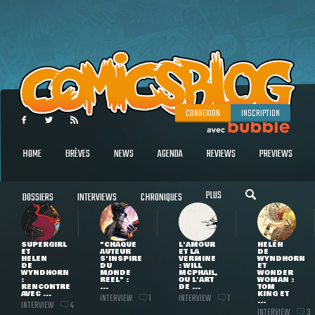
CONNEXION
INSCRIPTION
HOME
BRÈVES
NEWS
AGENDA
REVIEWS
PREVIEWS
PLUS
DOSSIERS
INTERVIEWS
CHRONIQUES
SUPERGIRL
"CHAQUE
L'AMOUR
HELEN
ET
AUTEUR
ET LA
DE
HELEN
S'INSPIRE
VERMINE
WYNDHORN
DE
DU
: WILL
ET
WYNDHORN
MONDE
MCPHAIL,
WONDER
:
RÉEL" :
OU L'ART
WOMAN :
RENCONTRE
...
DE ...
TOM
AVEC ...
KING ET
INTERVIEW
INTERVIEW
1
1
...
INTERVIEW
4
INTERVIEW
3