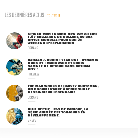
LES DERNIÈRES ACTUS
TOUT VOIR
SPIDER-MAN : BRAND NEW DAY ATTEINT
1,67 MILLIARDS DE DOLLARS AU BOX-
OFFICE MONDIAL POUR SON 2E
WEEKEND D'EXPLOITATION
ECRANS
BATMAN & ROBIN : YEAR ONE - DYNAMIC
DUOS #1 : MARK WAID ET CHRIS
SAMNEE DE RETOUR DANS GOTHAM
CITY !
PREVIEW
THE MAD WORLD OF HARVEY KURTZMAN,
UN DOCUMENTAIRE À VENIR SUR LE
DESSINATEUR LÉGENDAIRE
ECRANS
BLUE BEETLE : PAS DE PANIQUE, LA
SÉRIE ANIMÉE EST TOUJOURS EN
DÉVELOPPEMENT.
BRÈVE