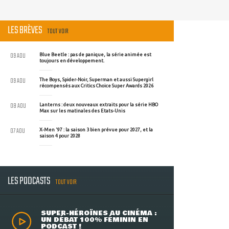
LES BRÈVES
TOUT VOIR
09 AOU
Blue Beetle : pas de panique, la série animée est
toujours en développement.
09 AOU
The Boys, Spider-Noir, Superman et aussi Supergirl
récompensés aux Critics Choice Super Awards 2026
08 AOU
Lanterns : deux nouveaux extraits pour la série HBO
Max sur les matinales des Etats-Unis
07 AOU
X-Men '97 : la saison 3 bien prévue pour 2027, et la
saison 4 pour 2028
LES PODCASTS
TOUT VOIR
SUPER-HÉROÏNES AU CINÉMA :
UN DÉBAT 100% FÉMININ EN
PODCAST !