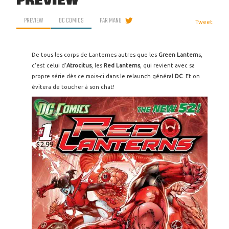
PREVIEW
PREVIEW
DC COMICS
PAR
MANU
Tweet
De tous les corps de Lanternes autres que les
Green Lantern
s,
c'est celui d'
Atrocitus
, les
Red Lanterns
, qui revient avec sa
propre série dès ce mois-ci dans le relaunch général
DC
. Et on
évitera de toucher à son chat!