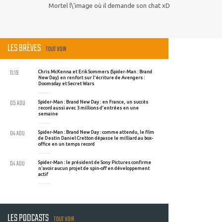
Mortel l\'image où il demande son chat xD
LES BRÈVES
TOUT VOIR
11:19
Chris McKenna et Erik Sommers (Spider-Man : Brand
New Day) en renfort sur l'écriture de Avengers :
Doomsday et Secret Wars
05 AOU
Spider-Man : Brand New Day : en France, un succès
record aussi avec 3 millions d'entrées en une
semaine
04 AOU
Spider-Man : Brand New Day : comme attendu, le film
de Destin Daniel Cretton dépasse le milliard au box-
office en un temps record
04 AOU
Spider-Man : le président de Sony Pictures confirme
n'avoir aucun projet de spin-off en développement
actif
LES PODCASTS
TOUT VOIR