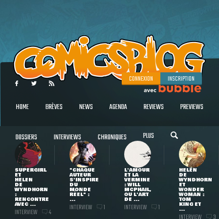
CONNEXION
INSCRIPTION
HOME
BRÈVES
NEWS
AGENDA
REVIEWS
PREVIEWS
PLUS
DOSSIERS
INTERVIEWS
CHRONIQUES
SUPERGIRL
"CHAQUE
L'AMOUR
HELEN
ET
AUTEUR
ET LA
DE
HELEN
S'INSPIRE
VERMINE
WYNDHORN
DE
DU
: WILL
ET
WYNDHORN
MONDE
MCPHAIL,
WONDER
:
RÉEL" :
OU L'ART
WOMAN :
RENCONTRE
...
DE ...
TOM
AVEC ...
KING ET
INTERVIEW
INTERVIEW
1
1
...
INTERVIEW
4
INTERVIEW
3