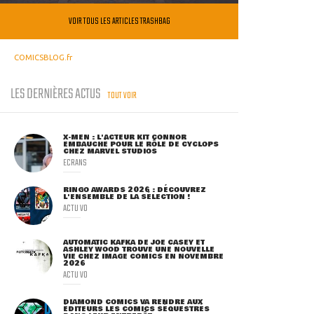
VOIR TOUS LES ARTICLES TRASHBAG
COMICSBLOG.fr
LES DERNIÈRES ACTUS
TOUT VOIR
X-MEN : L'ACTEUR KIT CONNOR
EMBAUCHÉ POUR LE RÔLE DE CYCLOPS
CHEZ MARVEL STUDIOS
ECRANS
RINGO AWARDS 2026 : DÉCOUVREZ
L'ENSEMBLE DE LA SÉLECTION !
ACTU VO
AUTOMATIC KAFKA DE JOE CASEY ET
ASHLEY WOOD TROUVE UNE NOUVELLE
VIE CHEZ IMAGE COMICS EN NOVEMBRE
2026
ACTU VO
DIAMOND COMICS VA RENDRE AUX
ÉDITEURS LES COMICS SÉQUESTRÉS