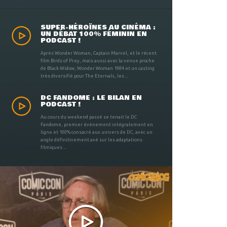
SUPER-HÉROÏNES AU CINÉMA :
UN DÉBAT 100% FÉMININ EN
PODCAST !
Après Wonder Woman, Captain Marvel, et le récent
film Birds of Prey, mais aussi avec la venue proche
de Black Widow, Wonder Woman 1984 et un casting
très diversifié pour The Eternals, les ...
DC FANDOME : LE BILAN EN
PODCAST !
Au cours du weekend passé se tenait le DC
Fandome, premier évènement intégralement en
ligne et 100% consacré aux univers de DC, avec un
angle définitivement axé sur les adaptations
filmiques ...