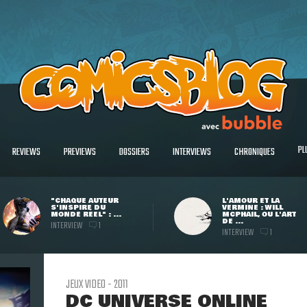
PL
REVIEWS
PREVIEWS
DOSSIERS
INTERVIEWS
CHRONIQUES
"CHAQUE AUTEUR
L'AMOUR ET LA
S'INSPIRE DU
VERMINE : WILL
MONDE RÉEL" : ...
MCPHAIL, OU L'ART
DE ...
INTERVIEW
1
INTERVIEW
1
JEUX VIDEO - 2011
DC UNIVERSE ONLINE