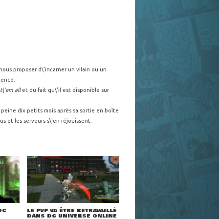
nous proposer d\'incarner un vilain ou un
cence.
t\'em all
et du fait qu\'il est disponible sur
eine dix petits mois après sa sortie en boîte
 et les serveurs s\'en réjouissent.
DC
LE PVP VA ÊTRE RETRAVAILLÉ
DANS DC UNIVERSE ONLINE