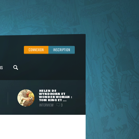
CONNEXION
INSCRIPTION
US
HELEN DE
WYNDHORN ET
WONDER WOMAN :
TOM KING ET ...
INTERVIEW
3