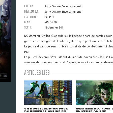
EDITEUR
Sony Online Entertainment
DÉVELOPPEUR
Sony Online Entertainment
PLATEFORME
PC, PS3
GENRE
MMORPG
SORTIE
19 Janvier 2011
DC Universe Online
s\'appuie sur la licence phare de comics pour 
gentil en compagnie de toute la galerie que peut nous offrir la li
Le jeu se distingue aussi grâce à son style de combat orienté
Bea
PS3.
Le jeu est devenu
F2P
au début du mois de novembre 2011, soit à p
avec un abonnement mensuel. Depuis, le succès est au rendez-vous
ARTICLES LIÉS
UN NOUVEL ADD-ON POUR
QUARIÈME DLC POUR 
DC UNIVERSE ONLINE EN
UNIVERSE ONLINE