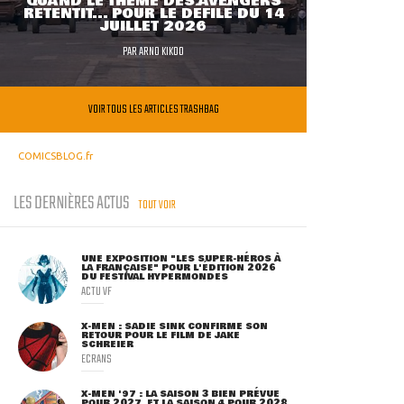
QUAND LE THÈME DES AVENGERS
RETENTIT... POUR LE DÉFILÉ DU 14
JUILLET 2026
PAR
ARNO KIKOO
VOIR TOUS LES ARTICLES TRASHBAG
COMICSBLOG.fr
LES DERNIÈRES ACTUS
TOUT VOIR
UNE EXPOSITION "LES SUPER-HÉROS À
LA FRANÇAISE" POUR L'ÉDITION 2026
DU FESTIVAL HYPERMONDES
ACTU VF
X-MEN : SADIE SINK CONFIRME SON
RETOUR POUR LE FILM DE JAKE
SCHREIER
ECRANS
X-MEN '97 : LA SAISON 3 BIEN PRÉVUE
POUR 2027, ET LA SAISON 4 POUR 2028