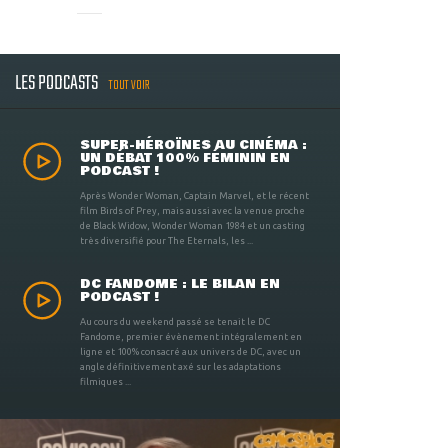
LES PODCASTS
TOUT VOIR
SUPER-HÉROÏNES AU CINÉMA :
UN DÉBAT 100% FÉMININ EN
PODCAST !
Après Wonder Woman, Captain Marvel, et le récent
film Birds of Prey, mais aussi avec la venue proche
de Black Widow, Wonder Woman 1984 et un casting
très diversifié pour The Eternals, les ...
DC FANDOME : LE BILAN EN
PODCAST !
Au cours du weekend passé se tenait le DC
Fandome, premier évènement intégralement en
ligne et 100% consacré aux univers de DC, avec un
angle définitivement axé sur les adaptations
filmiques ...