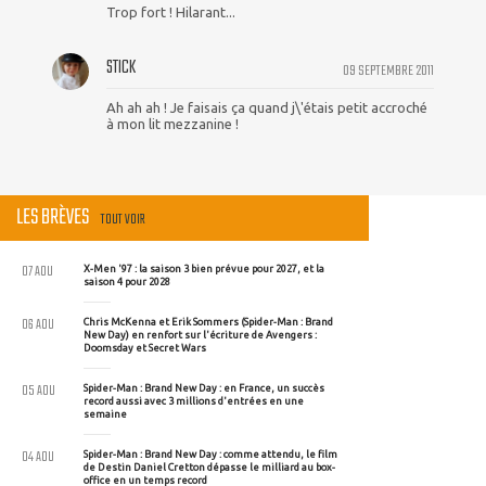
Trop fort ! Hilarant...
STICK
09 SEPTEMBRE 2011
Ah ah ah ! Je faisais ça quand j\'étais petit accroché
à mon lit mezzanine !
LES BRÈVES
TOUT VOIR
07 AOU
X-Men '97 : la saison 3 bien prévue pour 2027, et la
saison 4 pour 2028
06 AOU
Chris McKenna et Erik Sommers (Spider-Man : Brand
New Day) en renfort sur l'écriture de Avengers :
Doomsday et Secret Wars
05 AOU
Spider-Man : Brand New Day : en France, un succès
record aussi avec 3 millions d'entrées en une
semaine
04 AOU
Spider-Man : Brand New Day : comme attendu, le film
de Destin Daniel Cretton dépasse le milliard au box-
office en un temps record