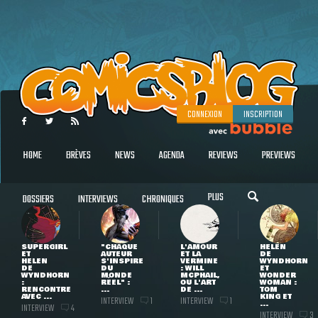
CONNEXION
INSCRIPTION
HOME
BRÈVES
NEWS
AGENDA
REVIEWS
PREVIEWS
PLUS
DOSSIERS
INTERVIEWS
CHRONIQUES
SUPERGIRL
"CHAQUE
L'AMOUR
HELEN
ET
AUTEUR
ET LA
DE
HELEN
S'INSPIRE
VERMINE
WYNDHORN
DE
DU
: WILL
ET
WYNDHORN
MONDE
MCPHAIL,
WONDER
:
RÉEL" :
OU L'ART
WOMAN :
RENCONTRE
...
DE ...
TOM
AVEC ...
KING ET
INTERVIEW
INTERVIEW
1
1
...
INTERVIEW
4
INTERVIEW
3