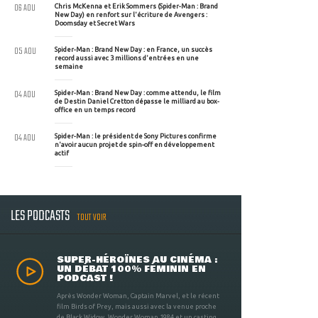
06 AOU
Chris McKenna et Erik Sommers (Spider-Man : Brand
New Day) en renfort sur l'écriture de Avengers :
Doomsday et Secret Wars
05 AOU
Spider-Man : Brand New Day : en France, un succès
record aussi avec 3 millions d'entrées en une
semaine
04 AOU
Spider-Man : Brand New Day : comme attendu, le film
de Destin Daniel Cretton dépasse le milliard au box-
office en un temps record
04 AOU
Spider-Man : le président de Sony Pictures confirme
n'avoir aucun projet de spin-off en développement
actif
LES PODCASTS
TOUT VOIR
SUPER-HÉROÏNES AU CINÉMA :
UN DÉBAT 100% FÉMININ EN
PODCAST !
Après Wonder Woman, Captain Marvel, et le récent
film Birds of Prey, mais aussi avec la venue proche
de Black Widow, Wonder Woman 1984 et un casting