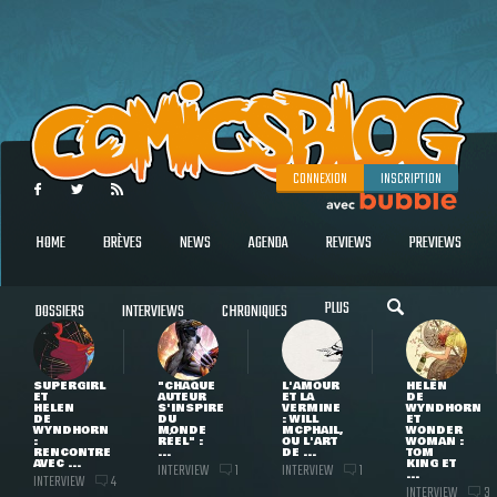
CONNEXION
INSCRIPTION
HOME
BRÈVES
NEWS
AGENDA
REVIEWS
PREVIEWS
PLUS
DOSSIERS
INTERVIEWS
CHRONIQUES
SUPERGIRL
"CHAQUE
L'AMOUR
HELEN
ET
AUTEUR
ET LA
DE
HELEN
S'INSPIRE
VERMINE
WYNDHORN
DE
DU
: WILL
ET
WYNDHORN
MONDE
MCPHAIL,
WONDER
:
RÉEL" :
OU L'ART
WOMAN :
RENCONTRE
...
DE ...
TOM
AVEC ...
KING ET
INTERVIEW
INTERVIEW
1
1
...
INTERVIEW
4
INTERVIEW
3