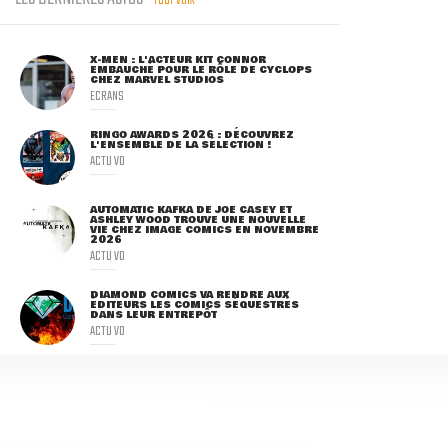
TOUT VOIR
X-MEN : L'ACTEUR KIT CONNOR
EMBAUCHÉ POUR LE RÔLE DE CYCLOPS
CHEZ MARVEL STUDIOS
ECRANS
RINGO AWARDS 2026 : DÉCOUVREZ
L'ENSEMBLE DE LA SÉLECTION !
ACTU VO
AUTOMATIC KAFKA DE JOE CASEY ET
ASHLEY WOOD TROUVE UNE NOUVELLE
VIE CHEZ IMAGE COMICS EN NOVEMBRE
2026
ACTU VO
DIAMOND COMICS VA RENDRE AUX
ÉDITEURS LES COMICS SÉQUESTRÉS
DANS LEUR ENTREPÔT
ACTU VO