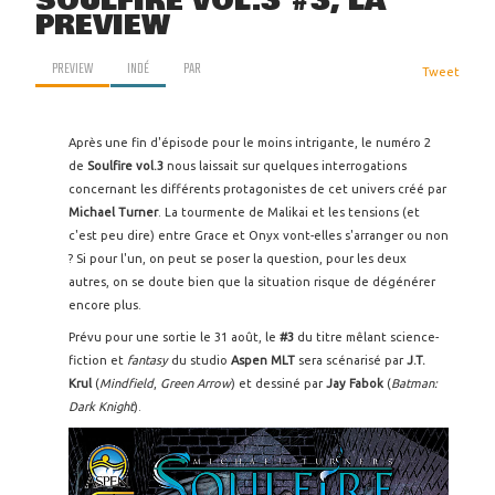
SOULFIRE VOL.3 #3, LA
PREVIEW
PREVIEW
INDÉ
PAR
Tweet
Après une fin d'épisode pour le moins intrigante, le numéro 2
de
Soulfire vol.3
nous laissait sur quelques interrogations
concernant les différents protagonistes de cet univers créé par
Michael Turner
. La tourmente de Malikai et les tensions (et
c'est peu dire) entre Grace et Onyx vont-elles s'arranger ou non
? Si pour l'un, on peut se poser la question, pour les deux
autres, on se doute bien que la situation risque de dégénérer
encore plus.
Prévu pour une sortie le 31 août, le
#3
du titre mêlant science-
fiction et
fantasy
du studio
Aspen MLT
sera scénarisé par
J.T.
Krul
(
Mindfield
,
Green Arrow
) et dessiné par
Jay Fabok
(
Batman:
Dark Knight
).