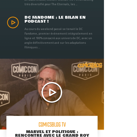
très diversifié pour The Eternals, les ...
DC FANDOME : LE BILAN EN
PODCAST !
Au cours du weekend passé se tenait le DC
Fandome, premier évènement intégralement en
ligne et 100% consacré aux univers de DC, avec un
angle définitivement axé sur les adaptations
filmiques ...
COMICSBLOG TV
MARVEL ET POLITIQUE :
RENCONTRE AVEC LE GRAND ROY