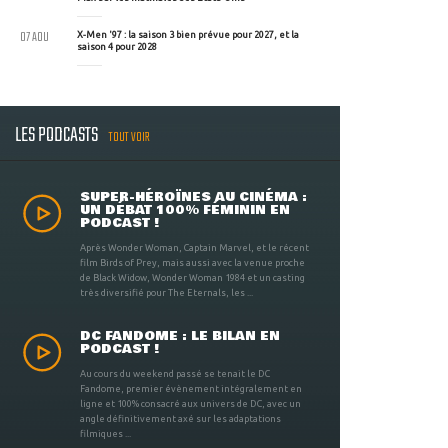
07 AOU
X-Men '97 : la saison 3 bien prévue pour 2027, et la
saison 4 pour 2028
LES PODCASTS
TOUT VOIR
SUPER-HÉROÏNES AU CINÉMA :
UN DÉBAT 100% FÉMININ EN
PODCAST !
Après Wonder Woman, Captain Marvel, et le récent
film Birds of Prey, mais aussi avec la venue proche
de Black Widow, Wonder Woman 1984 et un casting
très diversifié pour The Eternals, les ...
DC FANDOME : LE BILAN EN
PODCAST !
Au cours du weekend passé se tenait le DC
Fandome, premier évènement intégralement en
ligne et 100% consacré aux univers de DC, avec un
angle définitivement axé sur les adaptations
filmiques ...