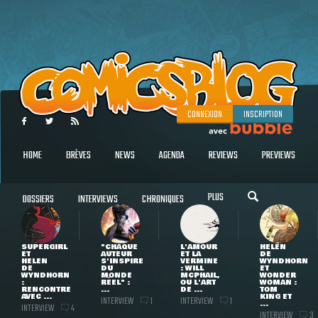
CONNEXION
INSCRIPTION
HOME
BRÈVES
NEWS
AGENDA
REVIEWS
PREVIEWS
PLUS
DOSSIERS
INTERVIEWS
CHRONIQUES
SUPERGIRL
"CHAQUE
L'AMOUR
HELEN
ET
AUTEUR
ET LA
DE
HELEN
S'INSPIRE
VERMINE
WYNDHORN
DE
DU
: WILL
ET
WYNDHORN
MONDE
MCPHAIL,
WONDER
:
RÉEL" :
OU L'ART
WOMAN :
RENCONTRE
...
DE ...
TOM
AVEC ...
KING ET
INTERVIEW
INTERVIEW
1
1
...
INTERVIEW
4
INTERVIEW
3