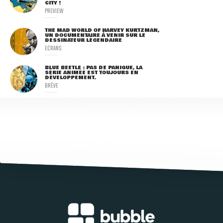
CITY !
PREVIEW
THE MAD WORLD OF HARVEY KURTZMAN,
UN DOCUMENTAIRE À VENIR SUR LE
DESSINATEUR LÉGENDAIRE
ECRANS
BLUE BEETLE : PAS DE PANIQUE, LA
SÉRIE ANIMÉE EST TOUJOURS EN
DÉVELOPPEMENT.
BRÈVE