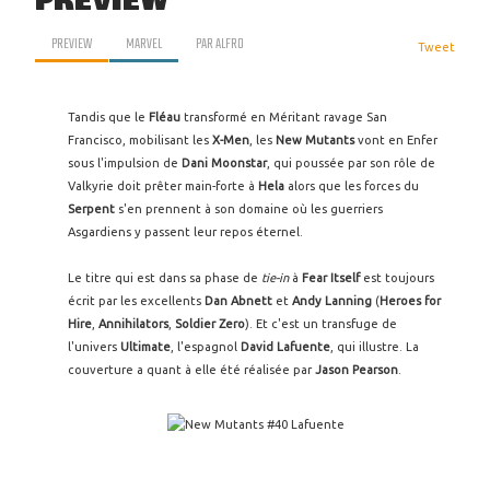
PREVIEW
PREVIEW
MARVEL
PAR
ALFRO
Tweet
Tandis que le
Fléau
transformé en Méritant ravage San
Francisco, mobilisant les
X-Men
, les
New Mutants
vont en Enfer
sous l'impulsion de
Dani Moonstar
, qui poussée par son rôle de
Valkyrie doit prêter main-forte à
Hela
alors que les forces du
Serpent
s'en prennent à son domaine où les guerriers
Asgardiens y passent leur repos éternel.
Le titre qui est dans sa phase de
tie-in
à
Fear Itself
est toujours
écrit par les excellents
Dan Abnett
et
Andy Lanning
(
Heroes for
Hire
,
Annihilators
,
Soldier Zero
). Et c'est un transfuge de
l'univers
Ultimate
, l'espagnol
David Lafuente
, qui illustre. La
couverture a quant à elle été réalisée par
Jason Pearson
.