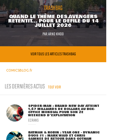
TRASHBAG
QUAND LE THÈME DES AVENGERS
RETENTIT... POUR LE DÉFILÉ DU 14
JUILLET 2026
PAR
ARNO KIKOO
VOIR TOUS LES ARTICLES TRASHBAG
COMICSBLOG.fr
LES DERNIÈRES ACTUS
TOUT VOIR
SPIDER-MAN : BRAND NEW DAY ATTEINT
1,67 MILLIARDS DE DOLLARS AU BOX-
OFFICE MONDIAL POUR SON 2E
WEEKEND D'EXPLOITATION
ECRANS
BATMAN & ROBIN : YEAR ONE - DYNAMIC
DUOS #1 : MARK WAID ET CHRIS
SAMNEE DE RETOUR DANS GOTHAM