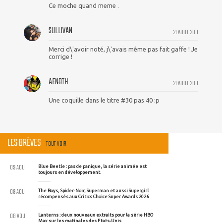
Ce moche quand meme .
SULLIVAN
21 AOUT 2011
Merci d\'avoir noté, j\'avais même pas fait gaffe ! Je
corrige !
AENOTH
21 AOUT 2011
Une coquille dans le titre #30 pas 40 :p
LES BRÈVES
TOUT VOIR
09 AOU
Blue Beetle : pas de panique, la série animée est
toujours en développement.
09 AOU
The Boys, Spider-Noir, Superman et aussi Supergirl
récompensés aux Critics Choice Super Awards 2026
08 AOU
Lanterns : deux nouveaux extraits pour la série HBO
Max sur les matinales des Etats-Unis