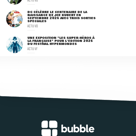
ACTU VO
DC CÉLÈBRE LE CENTENAIRE DE LA
NAISSANCE DE JOE KUBERT EN
SEPTEMBRE 2026 AVEC TROIS SORTIES
SPÉCIALES
ACTU VO
UNE EXPOSITION "LES SUPER-HÉROS À
LA FRANÇAISE" POUR L'ÉDITION 2026
DU FESTIVAL HYPERMONDES
ACTU VF