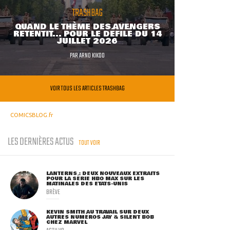
TRASHBAG
QUAND LE THÈME DES AVENGERS
RETENTIT... POUR LE DÉFILÉ DU 14
JUILLET 2026
PAR
ARNO KIKOO
VOIR TOUS LES ARTICLES TRASHBAG
COMICSBLOG.fr
LES DERNIÈRES ACTUS
TOUT VOIR
LANTERNS : DEUX NOUVEAUX EXTRAITS
POUR LA SÉRIE HBO MAX SUR LES
MATINALES DES ETATS-UNIS
BRÈVE
KEVIN SMITH AU TRAVAIL SUR DEUX
AUTRES NUMÉROS JAY & SILENT BOB
CHEZ MARVEL