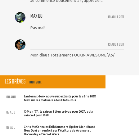
Je commence doucement à l\'apprécier...
MAX BO
19 AOUT 2011
Pas mal!
19 AOUT 2011
Mon dieu ! Totalement FUCKIN AWESOME \\o/
LES BRÈVES
TOUT VOIR
08 AOU
Lanterns : deux nouveaux extraits pour la série HBO
Max sur les matinales des Etats-Unis
07 AOU
X-Men '97 : la saison 3 bien prévue pour 2027, et la
saison 4 pour 2028
06 AOU
Chris McKenna et Erik Sommers (Spider-Man : Brand
New Day) en renfort sur l'écriture de Avengers :
Doomsday et Secret Wars