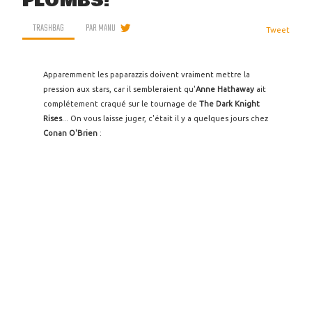
PLOMBS!
TRASHBAG
PAR
MANU
Tweet
Apparemment les paparazzis doivent vraiment mettre la
pression aux stars, car il sembleraient qu'
Anne Hathaway
ait
complétement craqué sur le tournage de
The Dark Knight
Rises
... On vous laisse juger, c'était il y a quelques jours chez
Conan O'Brien
: