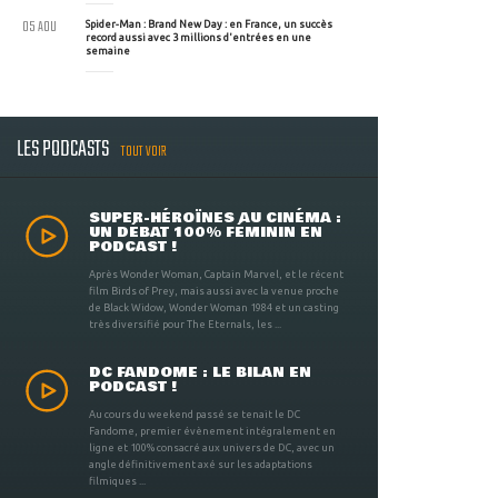
05 AOU
Spider-Man : Brand New Day : en France, un succès
record aussi avec 3 millions d'entrées en une
semaine
LES PODCASTS
TOUT VOIR
SUPER-HÉROÏNES AU CINÉMA :
UN DÉBAT 100% FÉMININ EN
PODCAST !
Après Wonder Woman, Captain Marvel, et le récent
film Birds of Prey, mais aussi avec la venue proche
de Black Widow, Wonder Woman 1984 et un casting
très diversifié pour The Eternals, les ...
DC FANDOME : LE BILAN EN
PODCAST !
Au cours du weekend passé se tenait le DC
Fandome, premier évènement intégralement en
ligne et 100% consacré aux univers de DC, avec un
angle définitivement axé sur les adaptations
filmiques ...