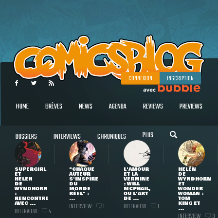
CONNEXION
INSCRIPTION
HOME
BRÈVES
NEWS
AGENDA
REVIEWS
PREVIEWS
PLUS
DOSSIERS
INTERVIEWS
CHRONIQUES
SUPERGIRL
"CHAQUE
L'AMOUR
HELEN
ET
AUTEUR
ET LA
DE
HELEN
S'INSPIRE
VERMINE
WYNDHORN
DE
DU
: WILL
ET
WYNDHORN
MONDE
MCPHAIL,
WONDER
:
RÉEL" :
OU L'ART
WOMAN :
RENCONTRE
...
DE ...
TOM
AVEC ...
KING ET
INTERVIEW
INTERVIEW
1
1
...
INTERVIEW
4
INTERVIEW
3