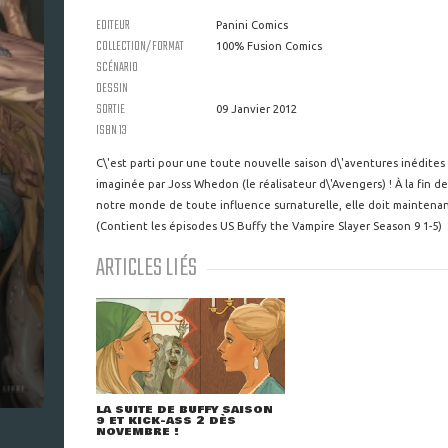
EDITEUR
Panini Comics
COLLECTION/FORMAT
100% Fusion Comics
SCÉNARIO
DESSIN
SORTIE
09 Janvier 2012
ISBN 13
C\'est parti pour une toute nouvelle saison d\'aventures inédites
imaginée par Joss Whedon (le réalisateur d\'Avengers) ! À la fin d
notre monde de toute influence surnaturelle, elle doit maintena
(Contient les épisodes US Buffy the Vampire Slayer Season 9 1-5)
ARTICLES LIÉS
LA SUITE DE BUFFY SAISON
9 ET KICK-ASS 2 DÈS
NOVEMBRE !