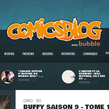
PL
REVIEWS
PREVIEWS
DOSSIERS
INTERVIEWS
CHRONIQUES
"CHAQUE AUTEUR
L'AMOUR ET LA
S'INSPIRE DU
VERMINE : WILL
MONDE RÉEL" : ...
MCPHAIL, OU L'ART
DE ...
INTERVIEW
1
INTERVIEW
1
COMICS - 2012
BUFFY SAISON 9 - TOME 