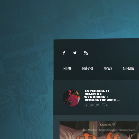
HOME
BRÈVES
NEWS
AGENDA
SUPERGIRL ET
HELEN DE
WYNDHORN :
RENCONTRE AVEC ...
INTERVIEW
4