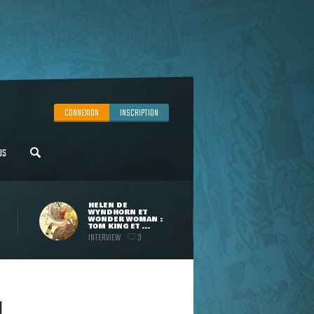
CONNEXION
INSCRIPTION
US
HELEN DE
WYNDHORN ET
WONDER WOMAN :
TOM KING ET ...
INTERVIEW
3
1