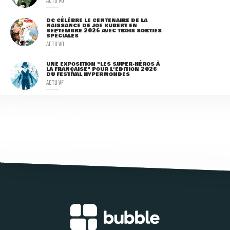
ACTU VO
DC CÉLÈBRE LE CENTENAIRE DE LA
NAISSANCE DE JOE KUBERT EN
SEPTEMBRE 2026 AVEC TROIS SORTIES
SPÉCIALES
ACTU VO
UNE EXPOSITION "LES SUPER-HÉROS À
LA FRANÇAISE" POUR L'ÉDITION 2026
DU FESTIVAL HYPERMONDES
ACTU VF