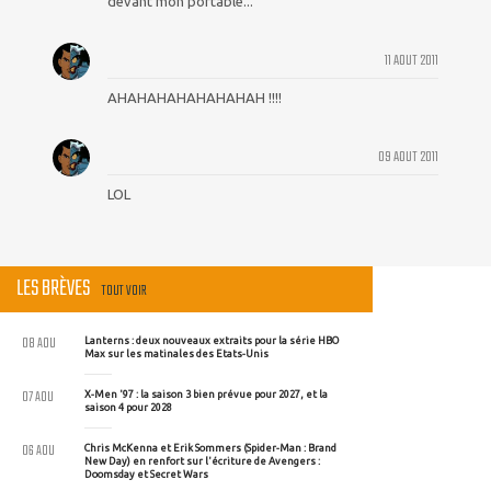
devant mon portable...
11 AOUT 2011
AHAHAHAHAHAHAHAH !!!!
09 AOUT 2011
LOL
LES BRÈVES
TOUT VOIR
08 AOU
Lanterns : deux nouveaux extraits pour la série HBO
Max sur les matinales des Etats-Unis
07 AOU
X-Men '97 : la saison 3 bien prévue pour 2027, et la
saison 4 pour 2028
06 AOU
Chris McKenna et Erik Sommers (Spider-Man : Brand
New Day) en renfort sur l'écriture de Avengers :
Doomsday et Secret Wars