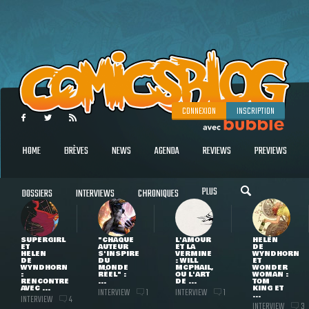
CONNEXION
INSCRIPTION
HOME
BRÈVES
NEWS
AGENDA
REVIEWS
PREVIEWS
PLUS
DOSSIERS
INTERVIEWS
CHRONIQUES
SUPERGIRL
"CHAQUE
L'AMOUR
HELEN
ET
AUTEUR
ET LA
DE
HELEN
S'INSPIRE
VERMINE
WYNDHORN
DE
DU
: WILL
ET
WYNDHORN
MONDE
MCPHAIL,
WONDER
:
RÉEL" :
OU L'ART
WOMAN :
RENCONTRE
...
DE ...
TOM
AVEC ...
KING ET
INTERVIEW
INTERVIEW
1
1
...
INTERVIEW
4
INTERVIEW
3