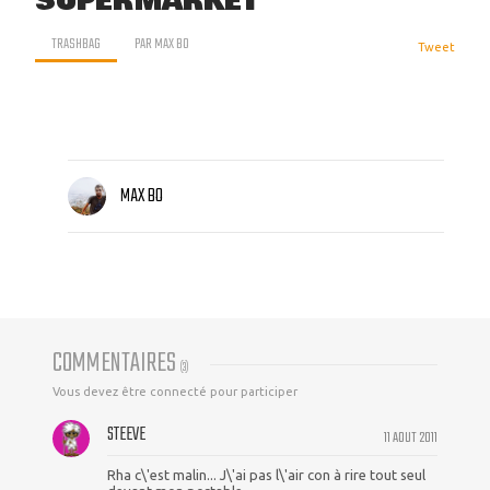
SUPERMARKET
TRASHBAG
PAR
MAX BO
Tweet
MAX BO
COMMENTAIRES
(
3
)
Vous devez être connecté pour participer
STEEVE
11 AOUT 2011
Rha c\'est malin... J\'ai pas l\'air con à rire tout seul