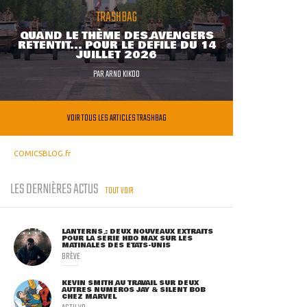
TRASHBAG
QUAND LE THÈME DES AVENGERS
RETENTIT... POUR LE DÉFILÉ DU 14
JUILLET 2026
PAR
ARNO KIKOO
VOIR TOUS LES ARTICLES TRASHBAG
COMICSBLOG.fr
LES DERNIÈRES ACTUS
TOUT VOIR
LANTERNS : DEUX NOUVEAUX EXTRAITS
POUR LA SÉRIE HBO MAX SUR LES
MATINALES DES ETATS-UNIS
BRÈVE
KEVIN SMITH AU TRAVAIL SUR DEUX
AUTRES NUMÉROS JAY & SILENT BOB
CHEZ MARVEL