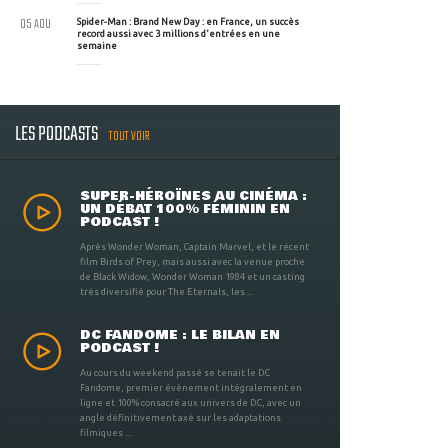
05 AOU
Spider-Man : Brand New Day : en France, un succès
record aussi avec 3 millions d'entrées en une
semaine
LES PODCASTS
TOUT VOIR
SUPER-HÉROÏNES AU CINÉMA :
UN DÉBAT 100% FÉMININ EN
PODCAST !
Après Wonder Woman, Captain Marvel, et le récent
film Birds of Prey, mais aussi avec la venue proche
de Black Widow, Wonder Woman 1984 et un casting
très diversifié pour The Eternals, les ...
DC FANDOME : LE BILAN EN
PODCAST !
Au cours du weekend passé se tenait le DC
Fandome, premier évènement intégralement en
ligne et 100% consacré aux univers de DC, avec un
angle définitivement axé sur les adaptations
filmiques ...