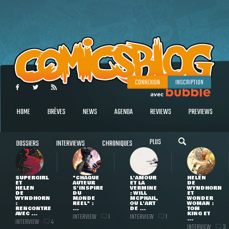
CONNEXION
INSCRIPTION
HOME
BRÈVES
NEWS
AGENDA
REVIEWS
PREVIEWS
PLUS
DOSSIERS
INTERVIEWS
CHRONIQUES
SUPERGIRL
"CHAQUE
L'AMOUR
HELEN
ET
AUTEUR
ET LA
DE
HELEN
S'INSPIRE
VERMINE
WYNDHORN
DE
DU
: WILL
ET
WYNDHORN
MONDE
MCPHAIL,
WONDER
:
RÉEL" :
OU L'ART
WOMAN :
RENCONTRE
...
DE ...
TOM
AVEC ...
KING ET
INTERVIEW
INTERVIEW
1
1
...
INTERVIEW
4
INTERVIEW
3