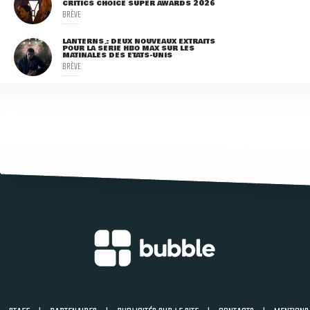
CRITICS CHOICE SUPER AWARDS 2026
BRÈVE
LANTERNS : DEUX NOUVEAUX EXTRAITS
POUR LA SÉRIE HBO MAX SUR LES
MATINALES DES ETATS-UNIS
BRÈVE