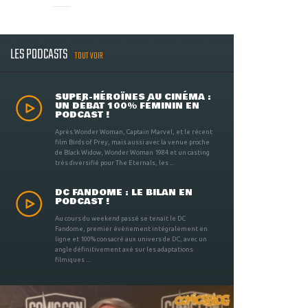
LES PODCASTS
TOUT VOIR
SUPER-HÉROÏNES AU CINÉMA :
UN DÉBAT 100% FÉMININ EN
PODCAST !
Après Wonder Woman, Captain Marvel, et le récent
film Birds of Prey, mais aussi avec la venue proche
de Black Widow, Wonder Woman 1984 et un casting
très diversifié pour The Eternals, les ...
DC FANDOME : LE BILAN EN
PODCAST !
Au cours du weekend passé se tenait le DC
Fandome, premier évènement intégralement en
ligne et 100% consacré aux univers de DC, avec un
angle définitivement axé sur les adaptations
filmiques ...