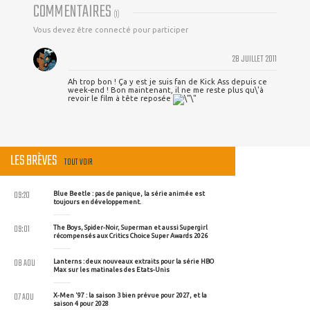
COMMENTAIRES
(
1
)
Vous devez être connecté pour participer
28 JUILLET 2011
Ah trop bon ! Ça y est je suis fan de Kick Ass depuis ce
week-end ! Bon maintenant, il ne me reste plus qu\'à
revoir le film à tête reposée
LES BRÈVES
TOUT VOIR
09:20
Blue Beetle : pas de panique, la série animée est
toujours en développement.
09:01
The Boys, Spider-Noir, Superman et aussi Supergirl
récompensés aux Critics Choice Super Awards 2026
08 AOU
Lanterns : deux nouveaux extraits pour la série HBO
Max sur les matinales des Etats-Unis
07 AOU
X-Men '97 : la saison 3 bien prévue pour 2027, et la
saison 4 pour 2028