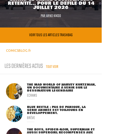
RETENTIT... POUR LE DÉFILÉ DU 14
JUILLET 2026
PAR
ARNO KIKOO
VOIR TOUS LES ARTICLES TRASHBAG
COMICSBLOG.fr
LES DERNIÈRES ACTUS
TOUT VOIR
THE MAD WORLD OF HARVEY KURTZMAN,
UN DOCUMENTAIRE À VENIR SUR LE
DESSINATEUR LÉGENDAIRE
ECRANS
BLUE BEETLE : PAS DE PANIQUE, LA
SÉRIE ANIMÉE EST TOUJOURS EN
DÉVELOPPEMENT.
BRÈVE
THE BOYS, SPIDER-NOIR, SUPERMAN ET
AUSSI SUPERGIRL RÉCOMPENSÉS AUX