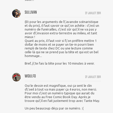
SULLIVAN
27 JUILLET 2011
(Et pour les arguments de l\'avancée scénaristique
et du prix), il faut savoir ce qu\'on achète : c\'est un
numéro de funérailles, c\'est sûr qu\'il ne va pas y
avoir d\'invasion extra-terrestre au milieu, et tant
mieux !
Quant au prix, il faut voir si l\'on préfère mettre 1
dollar de moins et se payer un tie-in pourri bien
rempli de texte chez DC ou une lecture comme
celle-là qui ne se prend pas la tête et qui est un bel
hommage...
Bref, j\'te fais la tête pour les 10 minutes à venir.
WOULFO
27 JUILLET 2011
Oui le dessin est magnifique, oui ça sent le clin
d\'oeil à tout va mais payer ça 4 euros, non merci.
Pour moi c\'est un numéro typique qui aurait du
être vendu au Free Comic Book Day. Après je
trouve qu\'il en fait justement trop avec Tante May.
Un peu beaucoup déçu par ce numéro. :(