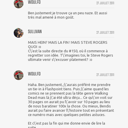
WOULFO
27 JUILLET 2011
Ben justement je trouve ça un peu naze. Et aussi
très mal amené à mon goût.
SULLIVAN
27 JUILLET 2011
MAIS HEIN? MAIS LA FIN ! MAIS STEVE ROGERS
QUOI :o
C\'est la suite directe du #150, où il commence à
regretter son idée. T\'imagines toi, le Steve Rogers
ultimate venir s\'excuser platement? :o
WOULFO
27 JUILLET 2011
Haha. Ben justement, j\'aurais préféré me prendre
un tie-in à Flashpoint tiens. Puis j\'aime quand les
comics ne se prennent pas la tête genre Walking
Dead mais là j\'ai été ultra déçu... Ce qu\'on voit sur
30 pages on aurait pu l\'avoir sur 10 pages au lieu
de nous baratiner 100x la chose. Ou mieux, Bendis
aurait pu faire avancer l\'histoire tout en présentant
ce numéro mais avec quelques petites astuces.
Et c\'est pas la fin qui me donne envie de lire la
suite...