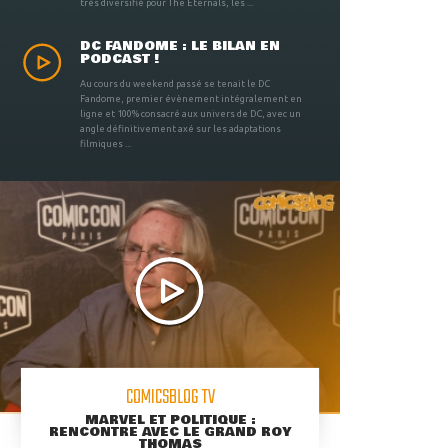
très diversifié pour The Eternals, les ...
DC FANDOME : LE BILAN EN
PODCAST !
Au cours du weekend passé se tenait le DC
Fandome, premier évènement intégralement en
ligne et 100% consacré aux univers de DC, avec un
angle définitivement axé sur les adaptations
filmiques ...
COMICSBLOG TV
MARVEL ET POLITIQUE :
RENCONTRE AVEC LE GRAND ROY
THOMAS