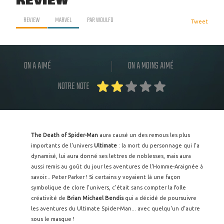
REVIEW
REVIEW
MARVEL
PAR
WOULFO
Tweet
ON A AIMÉ
ON A MOINS AIMÉ
NOTRE NOTE
The Death of Spider-Man
aura causé un des remous les plus
importants de l'univers
Ultimate
: la mort du personnage qui l'a
dynamisé, lui aura donné ses lettres de noblesses, mais aura
aussi remis au goût du jour les aventures de l'Homme-Araignée à
savoir... Peter Parker ! Si certains y voyaient là une façon
symbolique de clore l'univers, c'était sans compter la folle
créativité de
Brian Michael Bendis
qui a décidé de poursuivre
les aventures du Ultimate Spider-Man... avec quelqu'un d'autre
sous le masque !