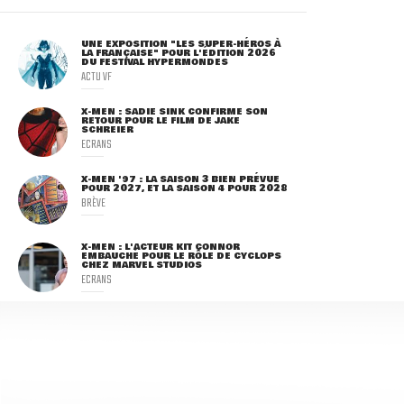
UNE EXPOSITION "LES SUPER-HÉROS À
LA FRANÇAISE" POUR L'ÉDITION 2026
DU FESTIVAL HYPERMONDES
ACTU VF
X-MEN : SADIE SINK CONFIRME SON
RETOUR POUR LE FILM DE JAKE
SCHREIER
ECRANS
X-MEN '97 : LA SAISON 3 BIEN PRÉVUE
POUR 2027, ET LA SAISON 4 POUR 2028
BRÈVE
X-MEN : L'ACTEUR KIT CONNOR
EMBAUCHÉ POUR LE RÔLE DE CYCLOPS
CHEZ MARVEL STUDIOS
ECRANS