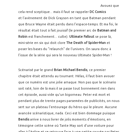
Avouez que
cela rend sceptique... mais il faut se rappeler
DC Comics
et l’avènement de Dick Grayson en tant que Batman pendant
que Bruce Wayne était perdu dans l'espace-temps. Et ma foi, le
résultat était tout à fait jouissif (le premier arc de
Batman and
Robin
est franchement... culte).
Ultimate Fallout
se pose là,
mini-série en six qui doit clore
The Death of Spider-Man
et
poser les bases du "relaunch" de l'univers. On saura donc à
l'issue de la série qui sera le nouveau Ultimate Spider-Man !
Scénarisé par le grand
Brian Michael Bendis
, ce premier
chapitre était attendu au tournant. Hélas, il faut bien avouer
que ce numéro est une jolie arnaque. Non pas que le scénario
soit raté, loin de là mais il se passe tout bonnement rien dans
cet épisode, aussi vide qu'un bigorneau. Peter est mort et
pendant plus de trente pages parsemées de publicités, on nous
sert sur un plateau l'entourage du héros qui le pleure. Aucune
avancée scénaristique, nada. Ceci est bien dommage puisque
Bendis
arrive à nous livrer de jolis moments d'émotions, en
témoigne cette scène où Tante May sort d'une voiture pour
aller à l'église et se retrouve face à une petite sauvée par Peter