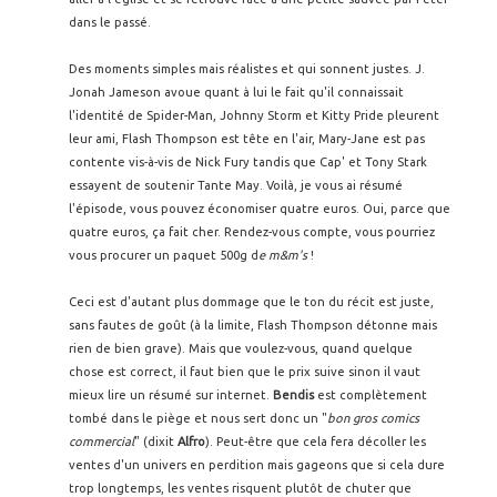
dans le passé.
Des moments simples mais réalistes et qui sonnent justes. J.
Jonah Jameson avoue quant à lui le fait qu'il connaissait
l'identité de Spider-Man, Johnny Storm et Kitty Pride pleurent
leur ami, Flash Thompson est tête en l'air, Mary-Jane est pas
contente vis-à-vis de Nick Fury tandis que Cap' et Tony Stark
essayent de soutenir Tante May. Voilà, je vous ai résumé
l'épisode, vous pouvez économiser quatre euros. Oui, parce que
quatre euros, ça fait cher. Rendez-vous compte, vous pourriez
vous procurer un paquet 500g d
e m&m's
!
Ceci est d'autant plus dommage que le ton du récit est juste,
sans fautes de goût (à la limite, Flash Thompson détonne mais
rien de bien grave). Mais que voulez-vous, quand quelque
chose est correct, il faut bien que le prix suive sinon il vaut
mieux lire un résumé sur internet.
Bendis
est complètement
tombé dans le piège et nous sert donc un "
bon gros comics
commercial
" (dixit
Alfro
). Peut-être que cela fera décoller les
ventes d'un univers en perdition mais gageons que si cela dure
trop longtemps, les ventes risquent plutôt de chuter que