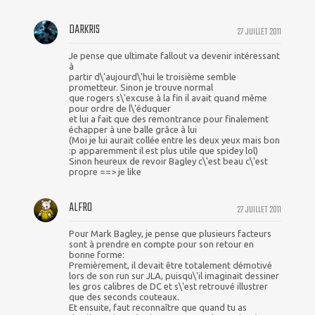
DARKRIS
27 JUILLET 2011
Je pense que ultimate fallout va devenir intéressant
à
partir d\'aujourd\'hui le troisième semble
prometteur. Sinon je trouve normal
que rogers s\'excuse à la fin il avait quand même
pour ordre de l\'éduquer
et lui a fait que des remontrance pour finalement
échapper à une balle grâce à lui
(Moi je lui aurait collée entre les deux yeux mais bon
:p apparemment il est plus utile que spidey lol)
Sinon heureux de revoir Bagley c\'est beau c\'est
propre ==> je like
ALFRO
27 JUILLET 2011
Pour Mark Bagley, je pense que plusieurs facteurs
sont à prendre en compte pour son retour en
bonne forme:
Premièrement, il devait être totalement démotivé
lors de son run sur JLA, puisqu\'il imaginait dessiner
les gros calibres de DC et s\'est retrouvé illustrer
que des seconds couteaux.
Et ensuite, faut reconnaître que quand tu as