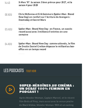
14:40
X-Men '97 : la saison 3 bien prévue pour 2027, et la
saison 4 pour 2028
06 AOU
Chris McKenna et Erik Sommers (Spider-Man : Brand
New Day) en renfort sur l'écriture de Avengers :
Doomsday et Secret Wars
05 AOU
Spider-Man : Brand New Day : en France, un succès
record aussi avec 3 millions d'entrées en une
semaine
04 AOU
Spider-Man : Brand New Day : comme attendu, le film
de Destin Daniel Cretton dépasse le milliard au box-
office en un temps record
LES PODCASTS
TOUT VOIR
SUPER-HÉROÏNES AU CINÉMA :
UN DÉBAT 100% FÉMININ EN
PODCAST !
Après Wonder Woman, Captain Marvel, et le récent
film Birds of Prey, mais aussi avec la venue proche
de Black Widow, Wonder Woman 1984 et un casting