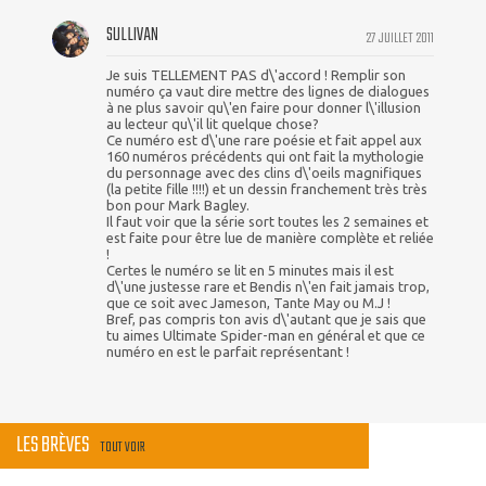
SULLIVAN
27 JUILLET 2011
Je suis TELLEMENT PAS d\'accord ! Remplir son
numéro ça vaut dire mettre des lignes de dialogues
à ne plus savoir qu\'en faire pour donner l\'illusion
au lecteur qu\'il lit quelque chose?
Ce numéro est d\'une rare poésie et fait appel aux
160 numéros précédents qui ont fait la mythologie
du personnage avec des clins d\'oeils magnifiques
(la petite fille !!!!) et un dessin franchement très très
bon pour Mark Bagley.
Il faut voir que la série sort toutes les 2 semaines et
est faite pour être lue de manière complète et reliée
!
Certes le numéro se lit en 5 minutes mais il est
d\'une justesse rare et Bendis n\'en fait jamais trop,
que ce soit avec Jameson, Tante May ou M.J !
Bref, pas compris ton avis d\'autant que je sais que
tu aimes Ultimate Spider-man en général et que ce
numéro en est le parfait représentant !
LES BRÈVES
TOUT VOIR