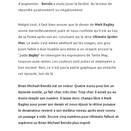
d'augmenter...
Bendis
a voulu jouer la facilité. Au lecteur de
répondre positivement ou négativement.
Malgré tout, il faut bien avouer que le dessin de
Mark Bagley
sonne merveilleusement juste et nous confirme qu'il est au top
de sa forme après son arc concluant sur la série
Ultimate Spider-
Man
. Le malin s'est même amélioré sur les visages, son gros
point faible à mon humble avis même si on ressent encore la
"
patte
Bagley
" en témoigne les expressions de Tante May,
toujours aussi ratées. Les couleurs sont justes et employées à
bon escient. Non, ce n'est pas la partie graphique qui entache
cet épisode, loin de là.
Brian Michael Bendis est un voleur. Quatre euros pour lire un
épisode inutile, ça fait cher, très cher. Trop cher. Il aurait pu au
moins remplir son numéro. Il laisse donc champs libre à Mark
Bagley pour poser son dessin et nous réjouir la rétine puisque
le dessinateur revient à son meilleur niveau après avoir connu
un passage à vide. Encore cinq numéros pour Ultimate Fallout et
espérons un Brian Michael Bendis plus inspiré.