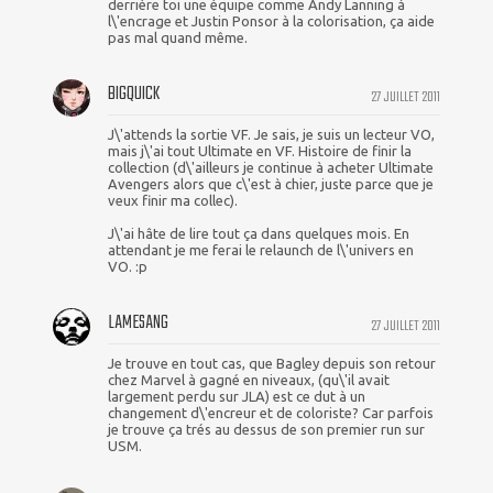
derrière toi une équipe comme Andy Lanning à
l\'encrage et Justin Ponsor à la colorisation, ça aide
pas mal quand même.
BIGQUICK
27 JUILLET 2011
J\'attends la sortie VF. Je sais, je suis un lecteur VO,
mais j\'ai tout Ultimate en VF. Histoire de finir la
collection (d\'ailleurs je continue à acheter Ultimate
Avengers alors que c\'est à chier, juste parce que je
veux finir ma collec).
J\'ai hâte de lire tout ça dans quelques mois. En
attendant je me ferai le relaunch de l\'univers en
VO. :p
LAMESANG
27 JUILLET 2011
Je trouve en tout cas, que Bagley depuis son retour
chez Marvel à gagné en niveaux, (qu\'il avait
largement perdu sur JLA) est ce dut à un
changement d\'encreur et de coloriste? Car parfois
je trouve ça trés au dessus de son premier run sur
USM.