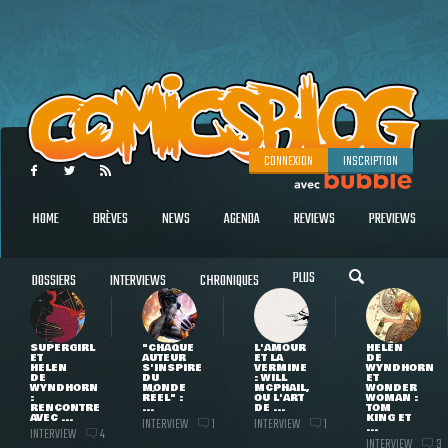
CONNEXION
INSCRIPTION
HOME
BRÈVES
NEWS
AGENDA
REVIEWS
PREVIEWS
PLUS
DOSSIERS
INTERVIEWS
CHRONIQUES
SUPERGIRL
"CHAQUE
L'AMOUR
HELEN
ET
AUTEUR
ET LA
DE
HELEN
S'INSPIRE
VERMINE
WYNDHORN
DE
DU
: WILL
ET
WYNDHORN
MONDE
MCPHAIL,
WONDER
:
RÉEL" :
OU L'ART
WOMAN :
RENCONTRE
...
DE ...
TOM
AVEC ...
KING ET
INTERVIEW
INTERVIEW
1
1
...
INTERVIEW
4
INTERVIEW
3