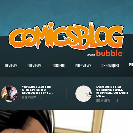
PL
REVIEWS
PREVIEWS
DOSSIERS
INTERVIEWS
CHRONIQUES
"CHAQUE AUTEUR
L'AMOUR ET LA
S'INSPIRE DU
VERMINE : WILL
MONDE RÉEL" : ...
MCPHAIL, OU L'ART
DE ...
INTERVIEW
1
INTERVIEW
1