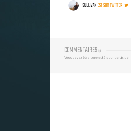
SULLIVAN
EST SUR TWITTER
COMMENTAIRES
(
0
)
Vous devez être connecté pour participer