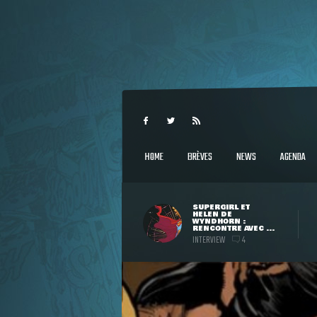
HOME
BRÈVES
NEWS
AGENDA
SUPERGIRL ET
HELEN DE
WYNDHORN :
RENCONTRE AVEC ...
INTERVIEW
4