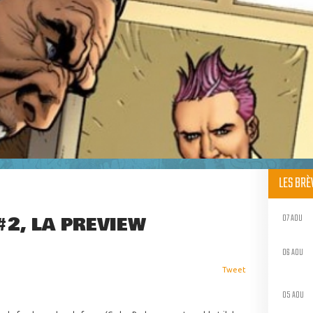
LES BR
07 AOU
#2, LA PREVIEW
06 AOU
Tweet
05 AOU