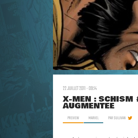
22 JUILLET 2011 - 09:14
X-MEN : SCHISM 
AUGMENTÉE
PREVIEW
MARVEL
PAR
SULLIVAN