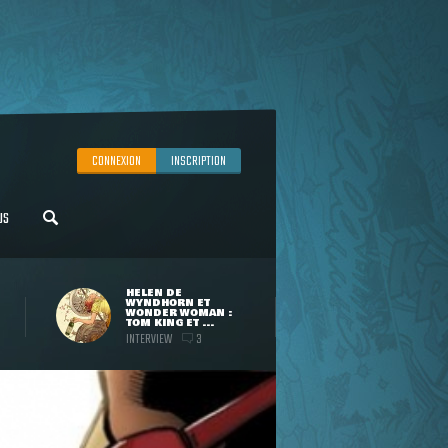
CONNEXION
INSCRIPTION
US
HELEN DE
WYNDHORN ET
WONDER WOMAN :
TOM KING ET ...
INTERVIEW
3