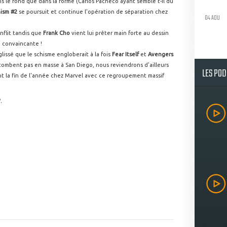
s le fond que dans la forme (Carlos Pacheco ayant semble t-il du
hism #2
se poursuit et continue l'opération de séparation chez
04 AOU
nflit tandis que
Frank Cho
vient lui prêter main forte au dessin
e convaincante !
glissé que le schisme engloberait à la fois
Fear Itself
et
Avengers
e tombent pas en masse à San Diego, nous reviendrons d'ailleurs
LES PO
ent la fin de l'année chez Marvel avec ce regroupement massif
.