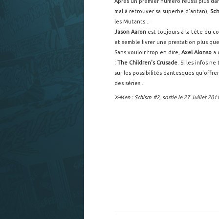
Après un premier numéro réussi plus dan
mal à retrouver sa superbe d'antan),
Sc
les Mutants...
Jason Aaron
est toujours à la tête du co
et semble livrer une prestation plus qu
Sans vouloir trop en dire,
Axel Alonso
a 
: The Children's Crusade
. Si les infos n
sur les possibilités dantesques qu'offr
des séries...
X-Men : Schism #2, sortie le 27 Juillet 2011