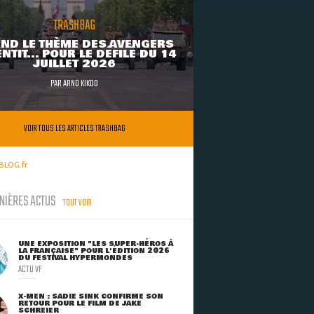
TRASHBAG
ND LE THÈME DES AVENGERS
NTIT... POUR LE DÉFILÉ DU 14
JUILLET 2026
PAR
ARNO KIKOO
VOIR TOUS LES ARTICLES TRASHBAG
BLOG.fr
NIÈRES ACTUS
TOUT VOIR
UNE EXPOSITION "LES SUPER-HÉROS À
LA FRANÇAISE" POUR L'ÉDITION 2026
DU FESTIVAL HYPERMONDES
ACTU VF
X-MEN : SADIE SINK CONFIRME SON
RETOUR POUR LE FILM DE JAKE
SCHREIER