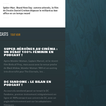
Spider-Man : Brand New Day : comme attendu, le film
de Destin Daniel Cretton dépasse le milliard au box-
office en un temps record
DCASTS
TOUT VOIR
SUPER-HÉROÏNES AU CINÉMA :
UN DÉBAT 100% FÉMININ EN
PODCAST !
Après Wonder Woman, Captain Marvel, et le récent
film Birds of Prey, mais aussi avec la venue proche
de Black Widow, Wonder Woman 1984 et un casting
très diversifié pour The Eternals, les ...
DC FANDOME : LE BILAN EN
PODCAST !
Au cours du weekend passé se tenait le DC
Fandome, premier évènement intégralement en
ligne et 100% consacré aux univers de DC, avec un
angle définitivement axé sur les adaptations
filmiques ...