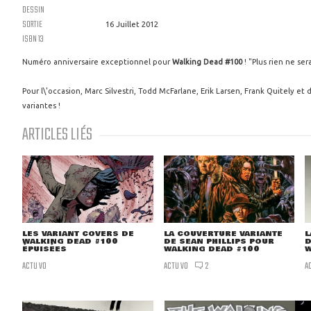
DESSIN
SORTIE
16 Juillet 2012
ISBN 13
Numéro anniversaire exceptionnel pour
Walking Dead #100
! "Plus rien ne se
Pour l\'occasion, Marc Silvestri, Todd McFarlane, Erik Larsen, Frank Quitely et
variantes !
ARTICLES LIÉS
LES VARIANT COVERS DE
LA COUVERTURE VARIANTE
L
WALKING DEAD #100
DE SEAN PHILLIPS POUR
D
ÉPUISÉES
WALKING DEAD #100
W
ACTU VO
ACTU VO
A
2