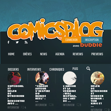
CONNEXION
INSCRIPTION
HOME
BRÈVES
NEWS
AGENDA
REVIEWS
PREVIEWS
PLUS
DOSSIERS
INTERVIEWS
CHRONIQUES
SUPERGIRL
"CHAQUE
L'AMOUR
HELEN
ET
AUTEUR
ET LA
DE
HELEN
S'INSPIRE
VERMINE
WYNDHORN
DE
DU
: WILL
ET
WYNDHORN
MONDE
MCPHAIL,
WONDER
:
RÉEL" :
OU L'ART
WOMAN :
RENCONTRE
...
DE ...
TOM
AVEC ...
KING ET
INTERVIEW
INTERVIEW
1
1
...
INTERVIEW
4
INTERVIEW
3