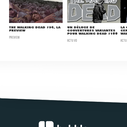
THE WALKING DEAD #96, LA
UN DÉLUGE DE
LA
PREVIEW
COUVERTURES VARIANTES
CE
POUR WALKING DEAD #100
WA
PREVIEW
ACTU VO
ACTU