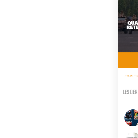
QUA
RETE
COMICS
LES DER