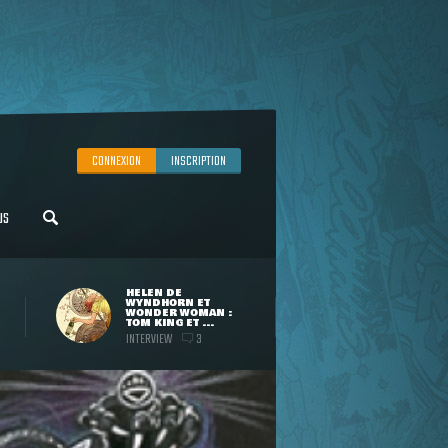
CONNEXION
INSCRIPTION
US
HELEN DE
WYNDHORN ET
WONDER WOMAN :
TOM KING ET ...
INTERVIEW
3