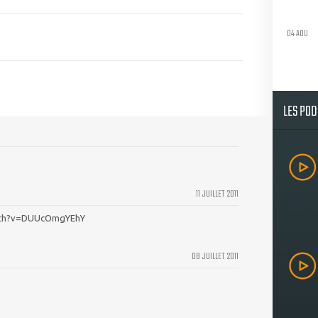
04 AOU
LES PO
11 JUILLET 2011
tch?v=DUUcOmgYEhY
08 JUILLET 2011