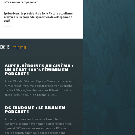
office en un temps record
Spider-Man : le président de Sony Pictures confirme
n'avoir aucun projet de spin-off en développement
actif
DCASTS
TOUT VOIR
SUPER-HÉROÏNES AU CINÉMA :
UN DÉBAT 100% FÉMININ EN
PODCAST !
Après Wonder Woman, Captain Marvel, et le récent
film Birds of Prey, mais aussi avec la venue proche
de Black Widow, Wonder Woman 1984 et un casting
très diversifié pour The Eternals, les ...
DC FANDOME : LE BILAN EN
PODCAST !
Au cours du weekend passé se tenait le DC
Fandome, premier évènement intégralement en
ligne et 100% consacré aux univers de DC, avec un
angle définitivement axé sur les adaptations