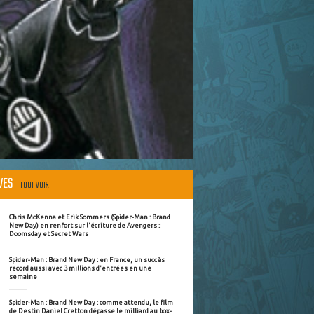
ÈVES
TOUT VOIR
Chris McKenna et Erik Sommers (Spider-Man : Brand
New Day) en renfort sur l'écriture de Avengers :
Doomsday et Secret Wars
Spider-Man : Brand New Day : en France, un succès
record aussi avec 3 millions d'entrées en une
semaine
Spider-Man : Brand New Day : comme attendu, le film
de Destin Daniel Cretton dépasse le milliard au box-