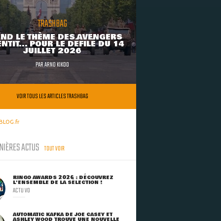
TRASHBAG
ND LE THÈME DES AVENGERS
NTIT... POUR LE DÉFILÉ DU 14
JUILLET 2026
PAR
ARNO KIKOO
VOIR TOUS LES ARTICLES TRASHBAG
BLOG.fr
NIÈRES ACTUS
TOUT VOIR
RINGO AWARDS 2026 : DÉCOUVREZ
L'ENSEMBLE DE LA SÉLECTION !
ACTU VO
AUTOMATIC KAFKA DE JOE CASEY ET
ASHLEY WOOD TROUVE UNE NOUVELLE