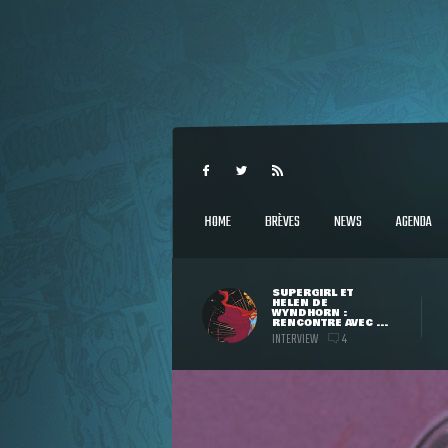
HOME
BRÈVES
NEWS
AGENDA
SUPERGIRL ET
HELEN DE
WYNDHORN :
RENCONTRE AVEC ...
INTERVIEW
4