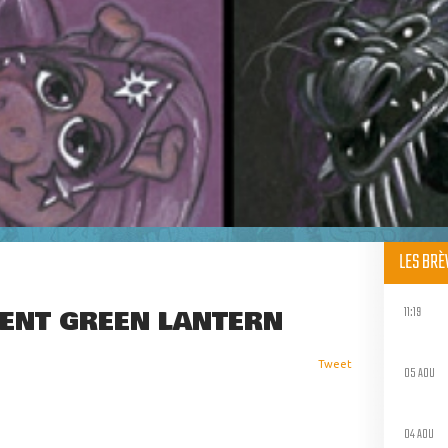
LES BR
11:19
TENT GREEN LANTERN
Tweet
05 AOU
04 AOU