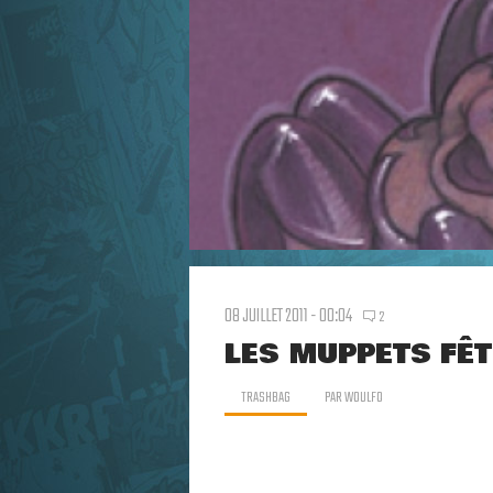
08 JUILLET 2011 - 00:04
2
LES MUPPETS FÊ
TRASHBAG
PAR
WOULFO