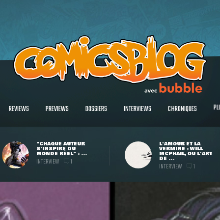
PL
REVIEWS
PREVIEWS
DOSSIERS
INTERVIEWS
CHRONIQUES
"CHAQUE AUTEUR
L'AMOUR ET LA
S'INSPIRE DU
VERMINE : WILL
MONDE RÉEL" : ...
MCPHAIL, OU L'ART
DE ...
INTERVIEW
1
INTERVIEW
1