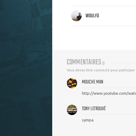
WOULFO
COMMENTAIRES
(
2
)
Vous devez être connecté pour participer
MOUCHE MAN
http://www.youtube.com/wa
TONY LETROUVÉ
sympa