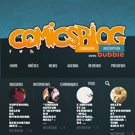
CONNEXION
INSCRIPTION
HOME
BRÈVES
NEWS
AGENDA
REVIEWS
PREVIEWS
PLUS
DOSSIERS
INTERVIEWS
CHRONIQUES
SUPERGIRL
"CHAQUE
L'AMOUR
HELEN
ET
AUTEUR
ET LA
DE
HELEN
S'INSPIRE
VERMINE
WYNDHORN
DE
DU
: WILL
ET
WYNDHORN
MONDE
MCPHAIL,
WONDER
:
RÉEL" :
OU L'ART
WOMAN :
RENCONTRE
...
DE ...
TOM
AVEC ...
KING ET
INTERVIEW
INTERVIEW
1
1
...
INTERVIEW
4
INTERVIEW
3