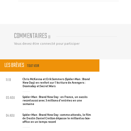
COMMENTAIRES
(
0
)
Vous devez être connecté pour participer
LES BRÈVES
TOUT VOIR
11:19
Chris McKenna et Erik Sommers (Spider-Man : Brand
New Day) en renfort sur l'écriture de Avengers :
Doomsday et Secret Wars
05 AOU
Spider-Man : Brand New Day : en France, un succès
record aussi avec 3 millions d'entrées en une
semaine
04 AOU
Spider-Man : Brand New Day : comme attendu, le film
de Destin Daniel Cretton dépasse le milliard au box-
office en un temps record