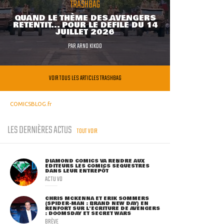
TRASHBAG
QUAND LE THÈME DES AVENGERS
RETENTIT... POUR LE DÉFILÉ DU 14
JUILLET 2026
PAR
ARNO KIKOO
VOIR TOUS LES ARTICLES TRASHBAG
COMICSBLOG.fr
LES DERNIÈRES ACTUS
TOUT VOIR
DIAMOND COMICS VA RENDRE AUX
ÉDITEURS LES COMICS SÉQUESTRÉS
DANS LEUR ENTREPÔT
ACTU VO
CHRIS MCKENNA ET ERIK SOMMERS
(SPIDER-MAN : BRAND NEW DAY) EN
RENFORT SUR L'ÉCRITURE DE AVENGERS
: DOOMSDAY ET SECRET WARS
BRÈVE