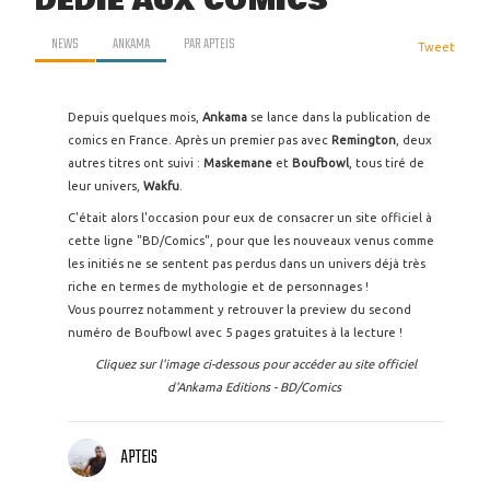
DEDIÉ AUX COMICS
NEWS
ANKAMA
PAR
APTEIS
Tweet
Depuis quelques mois,
Ankama
se lance dans la publication de
comics en France. Après un premier pas avec
Remington
, deux
autres titres ont suivi :
Maskemane
et
Boufbowl
, tous tiré de
leur univers,
Wakfu
.
C'était alors l'occasion pour eux de consacrer un site officiel à
cette ligne "BD/Comics", pour que les nouveaux venus comme
les initiés ne se sentent pas perdus dans un univers déjà très
riche en termes de mythologie et de personnages !
Vous pourrez notamment y retrouver la preview du second
numéro de Boufbowl avec 5 pages gratuites à la lecture !
Cliquez sur l'image ci-dessous pour accéder au site officiel
d'Ankama Editions - BD/Comics
APTEIS