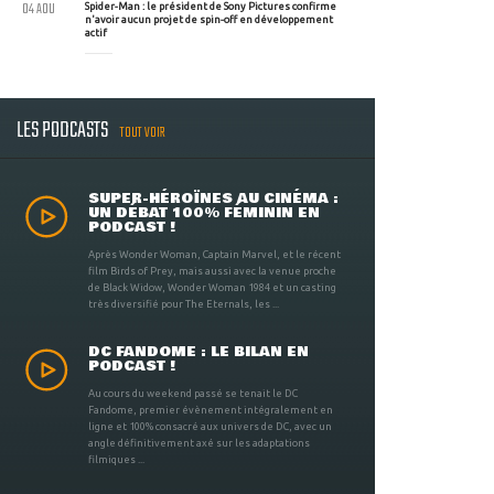
04 AOU
Spider-Man : le président de Sony Pictures confirme
n'avoir aucun projet de spin-off en développement
actif
LES PODCASTS
TOUT VOIR
SUPER-HÉROÏNES AU CINÉMA :
UN DÉBAT 100% FÉMININ EN
PODCAST !
Après Wonder Woman, Captain Marvel, et le récent
film Birds of Prey, mais aussi avec la venue proche
de Black Widow, Wonder Woman 1984 et un casting
très diversifié pour The Eternals, les ...
DC FANDOME : LE BILAN EN
PODCAST !
Au cours du weekend passé se tenait le DC
Fandome, premier évènement intégralement en
ligne et 100% consacré aux univers de DC, avec un
angle définitivement axé sur les adaptations
filmiques ...