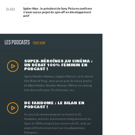
04 AOU
Spider-Man : le président de Sony Pictures confirme
n'avoir aucun projet de spin-off en développement
actif
LES PODCASTS
TOUT VOIR
SUPER-HÉROÏNES AU CINÉMA :
UN DÉBAT 100% FÉMININ EN
PODCAST !
Après Wonder Woman, Captain Marvel, et le récent
film Birds of Prey, mais aussi avec la venue proche
de Black Widow, Wonder Woman 1984 et un casting
très diversifié pour The Eternals, les ...
DC FANDOME : LE BILAN EN
PODCAST !
Au cours du weekend passé se tenait le DC
Fandome, premier évènement intégralement en
ligne et 100% consacré aux univers de DC, avec un
angle définitivement axé sur les adaptations
filmiques ...