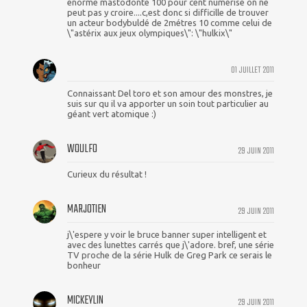
énorme mastodonte 100 pour cent numérisé on ne
peut pas y croire....c,est donc si difficille de trouver
un acteur bodybuldé de 2métres 10 comme celui de
\"astérix aux jeux olympiques\": \"hulkix\"
01 JUILLET 2011
Connaissant Del toro et son amour des monstres, je
suis sur qu il va apporter un soin tout particulier au
géant vert atomique :)
WOULFO
29 JUIN 2011
Curieux du résultat !
MARJOTIEN
29 JUIN 2011
j\'espere y voir le bruce banner super intelligent et
avec des lunettes carrés que j\'adore. bref, une série
TV proche de la série Hulk de Greg Park ce serais le
bonheur
MICKEYLIN
29 JUIN 2011