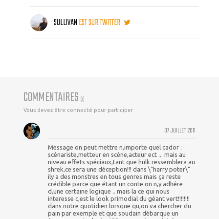
SULLIVAN
EST SUR TWITTER
COMMENTAIRES
(
6
)
Vous devez être connecté pour participer
07 JUILLET 2011
Message on peut mettre n,importe quel cador :
scénariste,metteur en scéne,acteur ect ... mais au
niveau effets spéciaux,tant que hulk ressemblera au
shrek,ce sera une déception!!! dans \"harry poter\"
ily a des monstres en tous genres mais ça reste
crédible parce que étant un conte on n,y adhére
d,une certaine logique .. mais la ce qui nous
interesse c,est le look primodial du géant vert!!!!!!!!
dans notre quotidien lorsque qu,on va chercher du
pain par exemple et que soudain débarque un