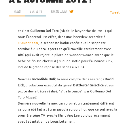
À L'AUTOMNE 2012 !
NEWS
SERIES TV
PAR
SULLIVAN
Tweet
Et c'est
Guillermo Del Toro
(Blade, le labyrinthe de Pan...) qui
nous l'apprend ! En effet, dans une interview accordée à
FEARnet.com
, le scénariste barbu confie que le script est
terminé à 2-3 détails prêts et qu'il travaille étroitement avec
ABC
(qui avait rejeté le pilote de Wonder Woman avant que le
bébé ne finisse chez NBC) sur une sortie pour l'automne 2012,
lors de la grande reprise des séries aux USA...
Nommée
Incredible Hulk
, la série compte dans ses rangs
David
Eick
, producteur éxécutif du génial
Battlestar Galactica
et son
pilote devrait être réalisé, "s'il a le temps", par Guillermo Del
Toro
himself
.
Dernière nouvelle, le mexicain promet un traitement différent
ce qui a été fait à l'écran jusqu'à aujourd'hui, que ce soit avec la
première série TV, avec le film d'Ang Lee ou plus récemment
avec l'adaptation de Louis Leterrier...