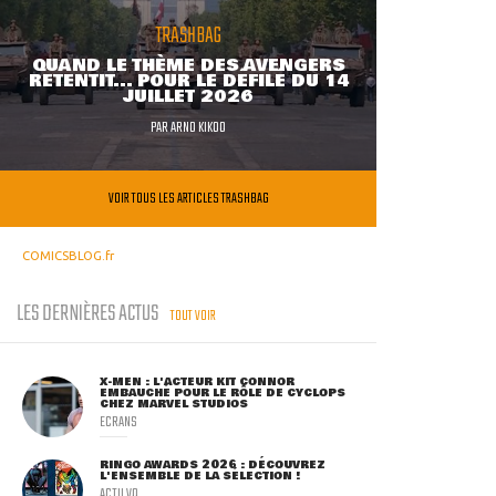
TRASHBAG
QUAND LE THÈME DES AVENGERS
RETENTIT... POUR LE DÉFILÉ DU 14
JUILLET 2026
PAR
ARNO KIKOO
VOIR TOUS LES ARTICLES TRASHBAG
COMICSBLOG.fr
LES DERNIÈRES ACTUS
TOUT VOIR
X-MEN : L'ACTEUR KIT CONNOR
EMBAUCHÉ POUR LE RÔLE DE CYCLOPS
CHEZ MARVEL STUDIOS
ECRANS
RINGO AWARDS 2026 : DÉCOUVREZ
L'ENSEMBLE DE LA SÉLECTION !
ACTU VO