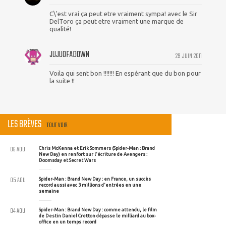
C\'est vrai ça peut etre vraiment sympa! avec le Sir
DelToro ça peut etre vraiment une marque de
qualité!
JUJUOFADOWN
29 JUIN 2011
Voila qui sent bon !!!!!!! En espérant que du bon pour
la suite !!
LES BRÈVES
TOUT VOIR
06 AOU
Chris McKenna et Erik Sommers (Spider-Man : Brand
New Day) en renfort sur l'écriture de Avengers :
Doomsday et Secret Wars
05 AOU
Spider-Man : Brand New Day : en France, un succès
record aussi avec 3 millions d'entrées en une
semaine
04 AOU
Spider-Man : Brand New Day : comme attendu, le film
de Destin Daniel Cretton dépasse le milliard au box-
office en un temps record