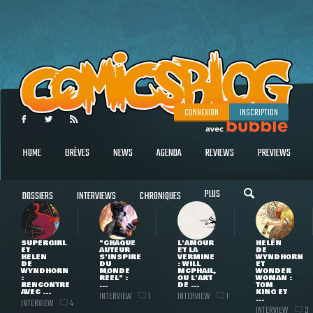
CONNEXION
INSCRIPTION
HOME
BRÈVES
NEWS
AGENDA
REVIEWS
PREVIEWS
PLUS
DOSSIERS
INTERVIEWS
CHRONIQUES
SUPERGIRL
"CHAQUE
L'AMOUR
HELEN
ET
AUTEUR
ET LA
DE
HELEN
S'INSPIRE
VERMINE
WYNDHORN
DE
DU
: WILL
ET
WYNDHORN
MONDE
MCPHAIL,
WONDER
:
RÉEL" :
OU L'ART
WOMAN :
RENCONTRE
...
DE ...
TOM
AVEC ...
KING ET
INTERVIEW
INTERVIEW
1
1
...
INTERVIEW
4
INTERVIEW
3