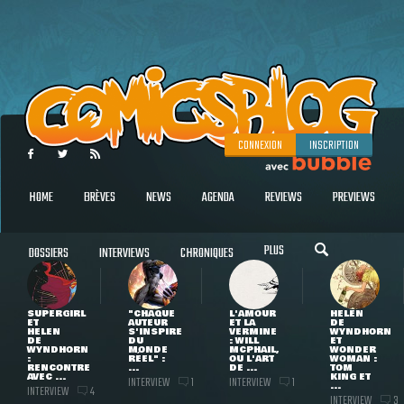
CONNEXION
INSCRIPTION
HOME
BRÈVES
NEWS
AGENDA
REVIEWS
PREVIEWS
PLUS
DOSSIERS
INTERVIEWS
CHRONIQUES
SUPERGIRL
"CHAQUE
L'AMOUR
HELEN
ET
AUTEUR
ET LA
DE
HELEN
S'INSPIRE
VERMINE
WYNDHORN
DE
DU
: WILL
ET
WYNDHORN
MONDE
MCPHAIL,
WONDER
:
RÉEL" :
OU L'ART
WOMAN :
RENCONTRE
...
DE ...
TOM
AVEC ...
KING ET
INTERVIEW
INTERVIEW
1
1
...
INTERVIEW
4
INTERVIEW
3