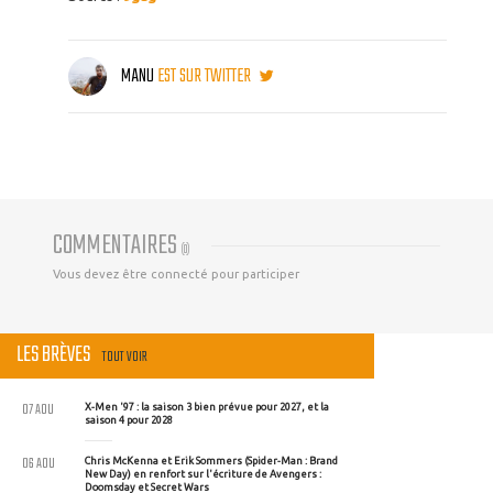
MANU
EST SUR TWITTER
COMMENTAIRES
(
0
)
Vous devez être connecté pour participer
LES BRÈVES
TOUT VOIR
07 AOU
X-Men '97 : la saison 3 bien prévue pour 2027, et la
saison 4 pour 2028
06 AOU
Chris McKenna et Erik Sommers (Spider-Man : Brand
New Day) en renfort sur l'écriture de Avengers :
Doomsday et Secret Wars