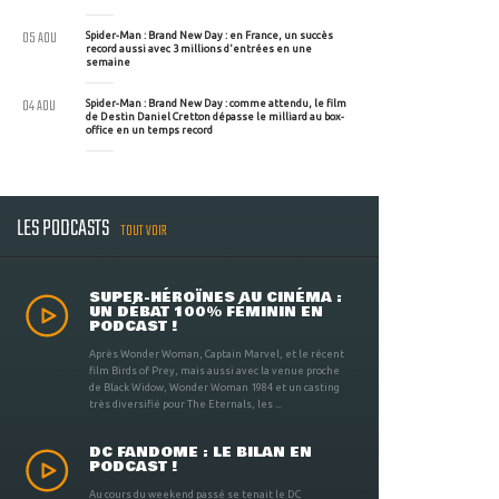
05 AOU
Spider-Man : Brand New Day : en France, un succès
record aussi avec 3 millions d'entrées en une
semaine
04 AOU
Spider-Man : Brand New Day : comme attendu, le film
de Destin Daniel Cretton dépasse le milliard au box-
office en un temps record
LES PODCASTS
TOUT VOIR
SUPER-HÉROÏNES AU CINÉMA :
UN DÉBAT 100% FÉMININ EN
PODCAST !
Après Wonder Woman, Captain Marvel, et le récent
film Birds of Prey, mais aussi avec la venue proche
de Black Widow, Wonder Woman 1984 et un casting
très diversifié pour The Eternals, les ...
DC FANDOME : LE BILAN EN
PODCAST !
Au cours du weekend passé se tenait le DC