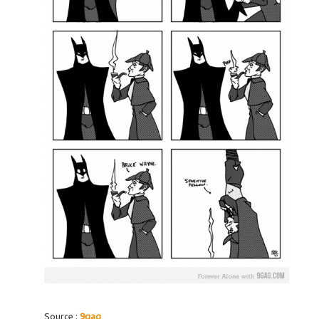
Source :
9gag