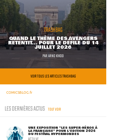
TRASHBAG
QUAND LE THÈME DES AVENGERS
RETENTIT... POUR LE DÉFILÉ DU 14
JUILLET 2026
PAR
ARNO KIKOO
VOIR TOUS LES ARTICLES TRASHBAG
COMICSBLOG.fr
LES DERNIÈRES ACTUS
TOUT VOIR
UNE EXPOSITION "LES SUPER-HÉROS À
LA FRANÇAISE" POUR L'ÉDITION 2026
DU FESTIVAL HYPERMONDES
ACTU VF