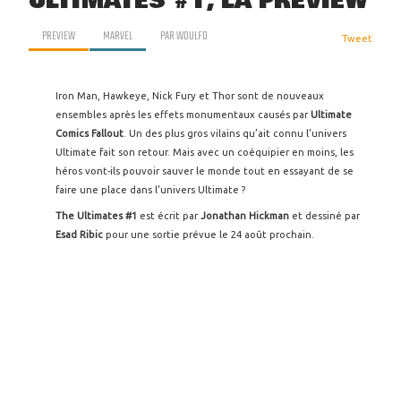
ULTIMATES #1, LA PREVIEW
PREVIEW
MARVEL
PAR
WOULFO
Tweet
Iron Man, Hawkeye, Nick Fury et Thor sont de nouveaux
ensembles après les effets monumentaux causés par
Ultimate
Comics Fallout
. Un des plus gros vilains qu’ait connu l'univers
Ultimate fait son retour. Mais avec un coéquipier en moins, les
héros vont-ils pouvoir sauver le monde tout en essayant de se
faire une place dans l'univers Ultimate ?
The Ultimates #1
est écrit par
Jonathan Hickman
et dessiné par
Esad Ribic
pour une sortie prévue le 24 août prochain.