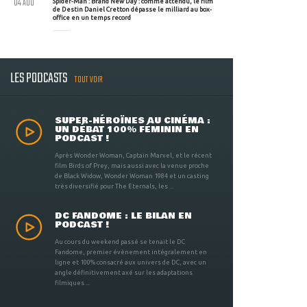
04 AOU
Spider-Man : Brand New Day : comme attendu, le film
de Destin Daniel Cretton dépasse le milliard au box-
office en un temps record
LES PODCASTS
TOUT VOIR
SUPER-HÉROÏNES AU CINÉMA :
UN DÉBAT 100% FÉMININ EN
PODCAST !
Après Wonder Woman, Captain Marvel, et le récent
film Birds of Prey, mais aussi avec la venue proche
de Black Widow, Wonder Woman 1984 et un casting
très diversifié pour The Eternals, les ...
DC FANDOME : LE BILAN EN
PODCAST !
Au cours du weekend passé se tenait le DC
Fandome, premier évènement intégralement en
ligne et 100% consacré aux univers de DC, avec un
angle définitivement axé sur les adaptations
filmiques ...