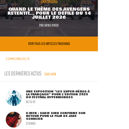
TRASHBAG
QUAND LE THÈME DES AVENGERS
RETENTIT... POUR LE DÉFILÉ DU 14
JUILLET 2026
PAR
ARNO KIKOO
VOIR TOUS LES ARTICLES TRASHBAG
COMICSBLOG.fr
LES DERNIÈRES ACTUS
TOUT VOIR
UNE EXPOSITION "LES SUPER-HÉROS À
LA FRANÇAISE" POUR L'ÉDITION 2026
DU FESTIVAL HYPERMONDES
ACTU VF
X-MEN : SADIE SINK CONFIRME SON
RETOUR POUR LE FILM DE JAKE
SCHREIER
ECRANS