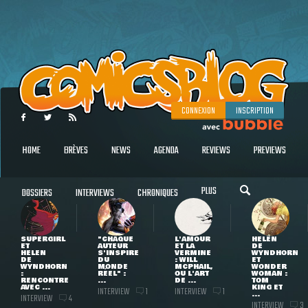
CONNEXION
INSCRIPTION
HOME
BRÈVES
NEWS
AGENDA
REVIEWS
PREVIEWS
PLUS
DOSSIERS
INTERVIEWS
CHRONIQUES
SUPERGIRL
"CHAQUE
L'AMOUR
HELEN
ET
AUTEUR
ET LA
DE
HELEN
S'INSPIRE
VERMINE
WYNDHORN
DE
DU
: WILL
ET
WYNDHORN
MONDE
MCPHAIL,
WONDER
:
RÉEL" :
OU L'ART
WOMAN :
RENCONTRE
...
DE ...
TOM
AVEC ...
KING ET
INTERVIEW
INTERVIEW
1
1
...
INTERVIEW
4
INTERVIEW
3