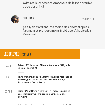
Admirez la cohérence graphique de la typographie
et du dessin! <3
SULLIVAN
27 JUIN 2011
ça a l\'air excellent ! Y a même des onomatopées
fait main et Ribic est moins froid que d\'habitude !
Vivement !
LES BRÈVES
TOUT VOIR
07 AOU
X-Men '97 : la saison 3 bien prévue pour 2027, et la
saison 4 pour 2028
06 AOU
Chris McKenna et Erik Sommers (Spider-Man : Brand
New Day) en renfort sur l'écriture de Avengers :
Doomsday et Secret Wars
05 AOU
Spider-Man : Brand New Day : en France, un succès
record aussi avec 3 millions d'entrées en une
semaine