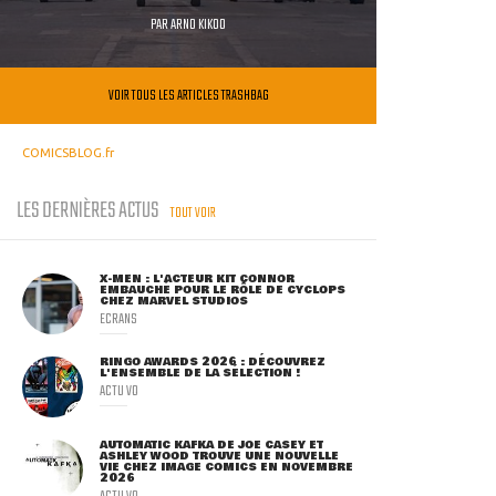
PAR
ARNO KIKOO
VOIR TOUS LES ARTICLES TRASHBAG
COMICSBLOG.fr
LES DERNIÈRES ACTUS
TOUT VOIR
X-MEN : L'ACTEUR KIT CONNOR
EMBAUCHÉ POUR LE RÔLE DE CYCLOPS
CHEZ MARVEL STUDIOS
ECRANS
RINGO AWARDS 2026 : DÉCOUVREZ
L'ENSEMBLE DE LA SÉLECTION !
ACTU VO
AUTOMATIC KAFKA DE JOE CASEY ET
ASHLEY WOOD TROUVE UNE NOUVELLE
VIE CHEZ IMAGE COMICS EN NOVEMBRE
2026
ACTU VO