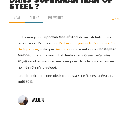
DANS SUPERMAN MAN OF
STEEL ?
NEWS
CINÉMA
PAR
WOULFO
Tweet
Le tournage de
Superman Man of Steel
devrait débuter d'ici
peu et après l'annonce de
l'actrice qui jouera le rôle de la mère
de Superman
, voilà que
Deadline
nous reporte que
Christopher
Meloni
(qui a fait la voix d'Hal Jordan dans
Green Lantern First
Flight
) serait en négociation pour jouer dans le film mais aucun
nom de rôle n'a divulgué.
Il rejoindrait donc une pléthore de stars. Le film est prévu pour
noël 2012
.
WOULFO