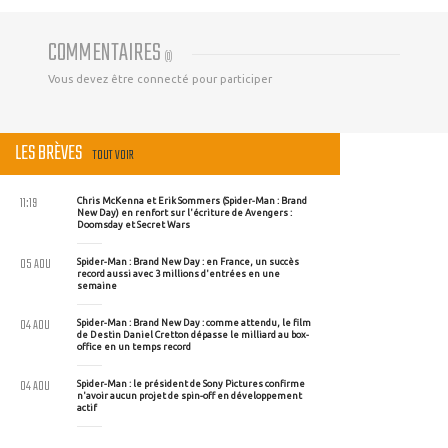
COMMENTAIRES
(
0
)
Vous devez être connecté pour participer
LES BRÈVES
TOUT VOIR
11:19
Chris McKenna et Erik Sommers (Spider-Man : Brand
New Day) en renfort sur l'écriture de Avengers :
Doomsday et Secret Wars
05 AOU
Spider-Man : Brand New Day : en France, un succès
record aussi avec 3 millions d'entrées en une
semaine
04 AOU
Spider-Man : Brand New Day : comme attendu, le film
de Destin Daniel Cretton dépasse le milliard au box-
office en un temps record
04 AOU
Spider-Man : le président de Sony Pictures confirme
n'avoir aucun projet de spin-off en développement
actif