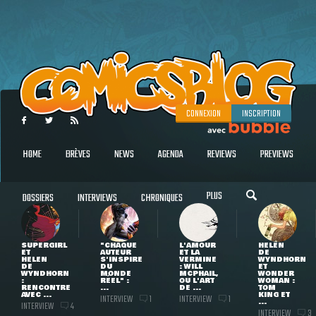
CONNEXION
INSCRIPTION
HOME
BRÈVES
NEWS
AGENDA
REVIEWS
PREVIEWS
PLUS
DOSSIERS
INTERVIEWS
CHRONIQUES
SUPERGIRL
"CHAQUE
L'AMOUR
HELEN
ET
AUTEUR
ET LA
DE
HELEN
S'INSPIRE
VERMINE
WYNDHORN
DE
DU
: WILL
ET
WYNDHORN
MONDE
MCPHAIL,
WONDER
:
RÉEL" :
OU L'ART
WOMAN :
RENCONTRE
...
DE ...
TOM
AVEC ...
KING ET
INTERVIEW
INTERVIEW
1
1
...
INTERVIEW
4
INTERVIEW
3