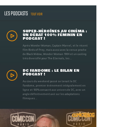
LES PODCASTS
TOUT VOIR
SUPER-HÉROÏNES AU CINÉMA :
UN DÉBAT 100% FÉMININ EN
PODCAST !
Après Wonder Woman, Captain Marvel, et le récent
film Birds of Prey, mais aussi avec la venue proche
de Black Widow, Wonder Woman 1984 et un casting
très diversifié pour The Eternals, les ...
DC FANDOME : LE BILAN EN
PODCAST !
Au cours du weekend passé se tenait le DC
Fandome, premier évènement intégralement en
ligne et 100% consacré aux univers de DC, avec un
angle définitivement axé sur les adaptations
filmiques ...