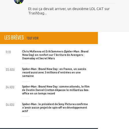
Et oui ça devait arriver, un deuxième LOL CAT sur
Trashbag...
LES BRÈVES
TOUT VOIR
11:19
Chris McKenna et Erik Sommers (Spider-Man : Brand
New Day) en renfort sur l'écriture de Avengers :
Doomsday et Secret Wars
05 AOU
Spider-Man : Brand New Day : en France, un succès
record aussi avec 3 millions d'entrées en une
semaine
04 AOU
Spider-Man : Brand New Day : comme attendu, le film
de Destin Daniel Cretton dépasse le milliard au box-
office en un temps record
04 AOU
Spider-Man : le président de Sony Pictures confirme
n'avoir aucun projet de spin-off en développement
actif