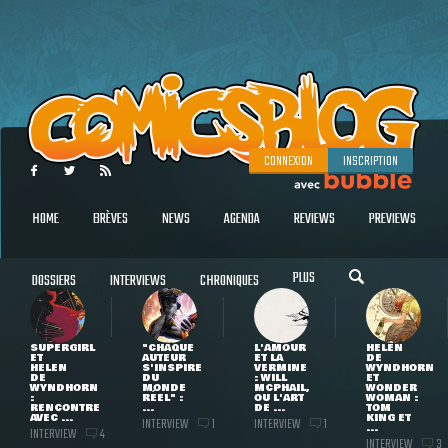
CONNEXION
INSCRIPTION
HOME
BRÈVES
NEWS
AGENDA
REVIEWS
PREVIEWS
PLUS
DOSSIERS
INTERVIEWS
CHRONIQUES
SUPERGIRL
"CHAQUE
L'AMOUR
HELEN
ET
AUTEUR
ET LA
DE
HELEN
S'INSPIRE
VERMINE
WYNDHORN
DE
DU
: WILL
ET
WYNDHORN
MONDE
MCPHAIL,
WONDER
:
RÉEL" :
OU L'ART
WOMAN :
RENCONTRE
...
DE ...
TOM
AVEC ...
KING ET
INTERVIEW
INTERVIEW
1
1
...
INTERVIEW
4
INTERVIEW
3