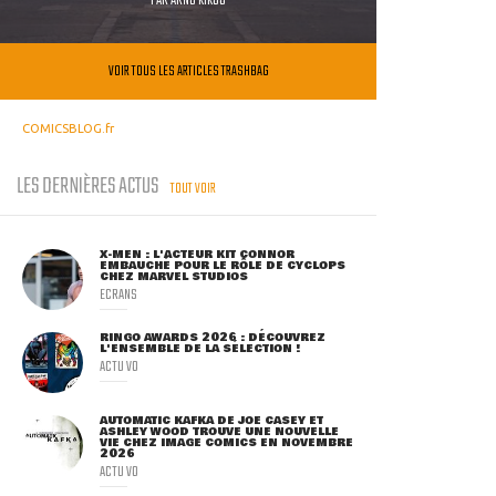
PAR
ARNO KIKOO
VOIR TOUS LES ARTICLES TRASHBAG
COMICSBLOG.fr
LES DERNIÈRES ACTUS
TOUT VOIR
X-MEN : L'ACTEUR KIT CONNOR
EMBAUCHÉ POUR LE RÔLE DE CYCLOPS
CHEZ MARVEL STUDIOS
ECRANS
RINGO AWARDS 2026 : DÉCOUVREZ
L'ENSEMBLE DE LA SÉLECTION !
ACTU VO
AUTOMATIC KAFKA DE JOE CASEY ET
ASHLEY WOOD TROUVE UNE NOUVELLE
VIE CHEZ IMAGE COMICS EN NOVEMBRE
2026
ACTU VO