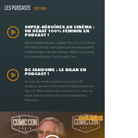
LES PODCASTS
TOUT VOIR
SUPER-HÉROÏNES AU CINÉMA :
UN DÉBAT 100% FÉMININ EN
PODCAST !
Après Wonder Woman, Captain Marvel, et le récent
film Birds of Prey, mais aussi avec la venue proche
de Black Widow, Wonder Woman 1984 et un casting
très diversifié pour The Eternals, les ...
DC FANDOME : LE BILAN EN
PODCAST !
Au cours du weekend passé se tenait le DC
Fandome, premier évènement intégralement en
ligne et 100% consacré aux univers de DC, avec un
angle définitivement axé sur les adaptations
filmiques ...