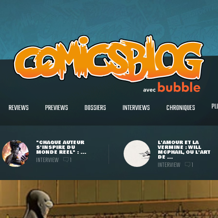
PL
REVIEWS
PREVIEWS
DOSSIERS
INTERVIEWS
CHRONIQUES
"CHAQUE AUTEUR
L'AMOUR ET LA
S'INSPIRE DU
VERMINE : WILL
MONDE RÉEL" : ...
MCPHAIL, OU L'ART
DE ...
INTERVIEW
1
INTERVIEW
1