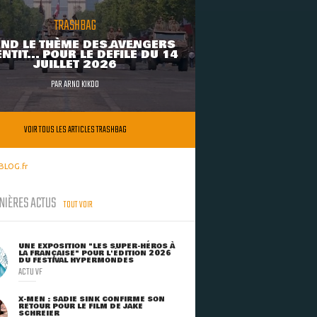
TRASHBAG
ND LE THÈME DES AVENGERS
NTIT... POUR LE DÉFILÉ DU 14
JUILLET 2026
PAR
ARNO KIKOO
VOIR TOUS LES ARTICLES TRASHBAG
BLOG.fr
NIÈRES ACTUS
TOUT VOIR
UNE EXPOSITION "LES SUPER-HÉROS À
LA FRANÇAISE" POUR L'ÉDITION 2026
DU FESTIVAL HYPERMONDES
ACTU VF
X-MEN : SADIE SINK CONFIRME SON
RETOUR POUR LE FILM DE JAKE
SCHREIER