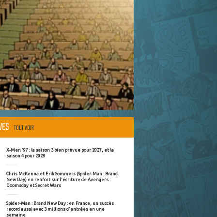
ÈVES
TOUT VOIR
X-Men '97 : la saison 3 bien prévue pour 2027, et la
saison 4 pour 2028
Chris McKenna et Erik Sommers (Spider-Man : Brand
New Day) en renfort sur l'écriture de Avengers :
Doomsday et Secret Wars
Spider-Man : Brand New Day : en France, un succès
record aussi avec 3 millions d'entrées en une
semaine