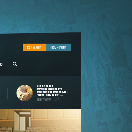
CONNEXION
INSCRIPTION
US
HELEN DE
WYNDHORN ET
WONDER WOMAN :
TOM KING ET ...
INTERVIEW
3