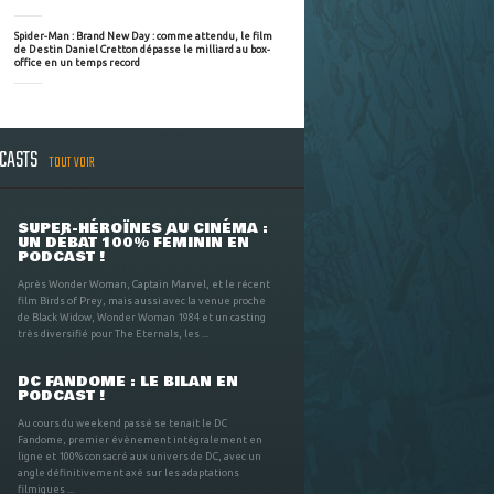
Spider-Man : Brand New Day : comme attendu, le film
de Destin Daniel Cretton dépasse le milliard au box-
office en un temps record
DCASTS
TOUT VOIR
SUPER-HÉROÏNES AU CINÉMA :
UN DÉBAT 100% FÉMININ EN
PODCAST !
Après Wonder Woman, Captain Marvel, et le récent
film Birds of Prey, mais aussi avec la venue proche
de Black Widow, Wonder Woman 1984 et un casting
très diversifié pour The Eternals, les ...
DC FANDOME : LE BILAN EN
PODCAST !
Au cours du weekend passé se tenait le DC
Fandome, premier évènement intégralement en
ligne et 100% consacré aux univers de DC, avec un
angle définitivement axé sur les adaptations
filmiques ...