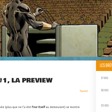
LES BR
07 AOU
#1, LA PREVIEW
06 AOU
Tweet
05 AOU
nnée (plus que ne l'a été
Fear Itself
au demeurant) se montre