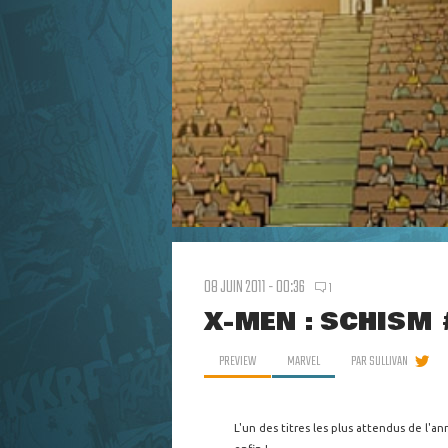
08 JUIN 2011 - 00:36
1
X-MEN : SCHISM 
PREVIEW
MARVEL
PAR
SULLIVAN
L'un des titres les plus attendus de l'a