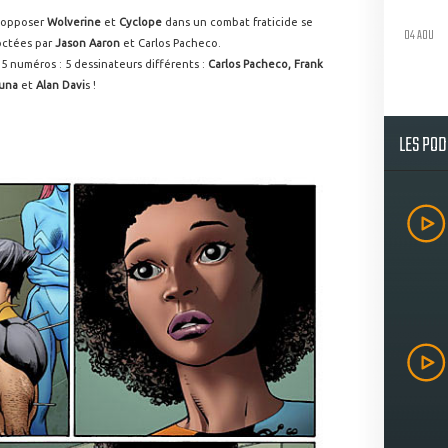
t opposer
Wolverine
et
Cyclope
dans un combat fraticide se
04 AOU
octées par
Jason Aaron
et Carlos Pacheco.
 5 numéros : 5 dessinateurs différents :
Carlos Pacheco, Frank
cuna
et
Alan Davi
s !
LES PO