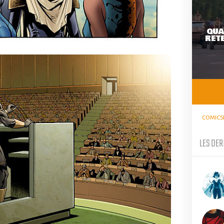
QUA
RETE
COMICS
LES DER