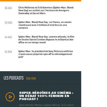
06 AOU
Chris McKenna et Erik Sommers (Spider-Man : Brand
New Day) en renfort sur l'écriture de Avengers :
Doomsday et Secret Wars
05 AOU
Spider-Man : Brand New Day : en France, un succès
record aussi avec 3 millions d'entrées en une
semaine
04 AOU
Spider-Man : Brand New Day : comme attendu, le film
de Destin Daniel Cretton dépasse le milliard au box-
office en un temps record
04 AOU
Spider-Man : le président de Sony Pictures confirme
n'avoir aucun projet de spin-off en développement
actif
LES PODCASTS
TOUT VOIR
SUPER-HÉROÏNES AU CINÉMA :
UN DÉBAT 100% FÉMININ EN
PODCAST !
Après Wonder Woman, Captain Marvel, et le récent