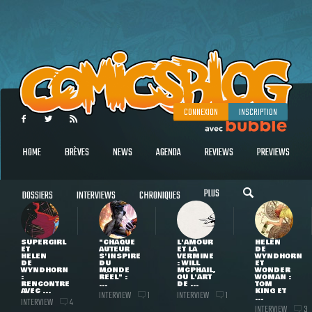
CONNEXION
INSCRIPTION
HOME
BRÈVES
NEWS
AGENDA
REVIEWS
PREVIEWS
PLUS
DOSSIERS
INTERVIEWS
CHRONIQUES
SUPERGIRL
"CHAQUE
L'AMOUR
HELEN
ET
AUTEUR
ET LA
DE
HELEN
S'INSPIRE
VERMINE
WYNDHORN
DE
DU
: WILL
ET
WYNDHORN
MONDE
MCPHAIL,
WONDER
:
RÉEL" :
OU L'ART
WOMAN :
RENCONTRE
...
DE ...
TOM
AVEC ...
KING ET
INTERVIEW
INTERVIEW
1
1
...
INTERVIEW
4
INTERVIEW
3