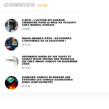
LES DERNIÈRES ACTUS
TOUT VOIR
X-MEN : L'ACTEUR KIT CONNOR
EMBAUCHÉ POUR LE RÔLE DE CYCLOPS
CHEZ MARVEL STUDIOS
ECRANS
RINGO AWARDS 2026 : DÉCOUVREZ
L'ENSEMBLE DE LA SÉLECTION !
ACTU VO
AUTOMATIC KAFKA DE JOE CASEY ET
ASHLEY WOOD TROUVE UNE NOUVELLE
VIE CHEZ IMAGE COMICS EN NOVEMBRE
2026
ACTU VO
DIAMOND COMICS VA RENDRE AUX
ÉDITEURS LES COMICS SÉQUESTRÉS
DANS LEUR ENTREPÔT
ACTU VO