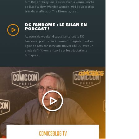
film Birds of Prey, mais aussi avec la venue proche
de Black Widow, Wonder Woman 1984 et un casting
très diversifié pour The Eternals, les ...
DC FANDOME : LE BILAN EN
PODCAST !
Au cours du weekend passé se tenait le DC
Fandome, premier évènement intégralement en
ligne et 100% consacré aux univers de DC, avec un
angle définitivement axé sur les adaptations
filmiques ...
COMICSBLOG TV