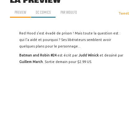
LA PREVIEW
PREVIEW
DC COMICS
PAR
WOULFO
Tweet
Red Hood s'est évadé de prison ! Mais toute la question est :
qui l'a aidé et pourquoi ? Ses libérateurs semblent avoir
quelques plans pour le personnage...
Batman and Robin #24
est écrit par
Judd Winick
et dessiné par
Guillem March
. Sortie demain pour $2.99 US.