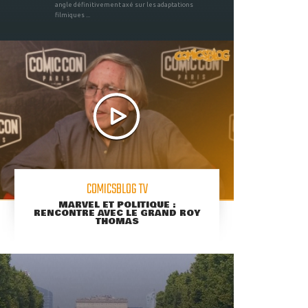
angle définitivement axé sur les adaptations
filmiques ...
COMICSBLOG TV
MARVEL ET POLITIQUE :
RENCONTRE AVEC LE GRAND ROY
THOMAS