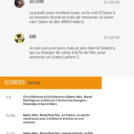
SULLIVAN
07 JUIN 2011
ça paraît assez évident ouais, on le voit t\'façon à
un moment donné en train de retourner sa veste
nan? (dans un des 4000 trailers)
KANI
07 JUIN 2011
Je sais pas pourquoi, mais je sens bien le Sinestro
qui va changer de camp à la fin du film, pour
annoncer un Green Lantern 2.
LES BRÈVES
TOUT VOIR
11:19
Chris McKenna et Erik Sommers (Spider-Man : Brand
New Day) en renfort sur l'écriture de Avengers :
Doomsday et Secret Wars
05 AOU
Spider-Man : Brand New Day : en France, un succès
record aussi avec 3 millions d'entrées en une
semaine
Spider-Man : Brand New Day : comme attendu, le film