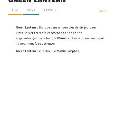
GREEN LANTERN
NEWS
CINÉMA
PAR
WOULFO
Tweet
Green Lantern
débarque dans un peu plus de dix jours aux
Etats-Unis et l'attente commence petit à petit à
augmenter. Ça tombe bien, la
Warner
a dévoilé un nouveau spot
TV pour nous faire patienter.
Green Lantern
est réalisé par
Martin Campbell
.