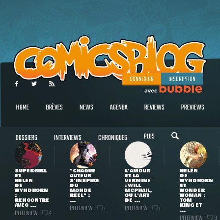
CONNEXION
INSCRIPTION
HOME
BRÈVES
NEWS
AGENDA
REVIEWS
PREVIEWS
PLUS
DOSSIERS
INTERVIEWS
CHRONIQUES
SUPERGIRL
"CHAQUE
L'AMOUR
HELEN
ET
AUTEUR
ET LA
DE
HELEN
S'INSPIRE
VERMINE
WYNDHORN
DE
DU
: WILL
ET
WYNDHORN
MONDE
MCPHAIL,
WONDER
:
RÉEL" :
OU L'ART
WOMAN :
RENCONTRE
...
DE ...
TOM
AVEC ...
KING ET
INTERVIEW
INTERVIEW
1
1
...
INTERVIEW
4
INTERVIEW
3