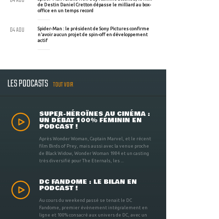
04 AOU
de Destin Daniel Cretton dépasse le milliard au box-
office en un temps record
04 AOU
Spider-Man : le président de Sony Pictures confirme
n'avoir aucun projet de spin-off en développement
actif
LES PODCASTS
TOUT VOIR
SUPER-HÉROÏNES AU CINÉMA :
UN DÉBAT 100% FÉMININ EN
PODCAST !
Après Wonder Woman, Captain Marvel, et le récent
film Birds of Prey, mais aussi avec la venue proche
de Black Widow, Wonder Woman 1984 et un casting
très diversifié pour The Eternals, les ...
DC FANDOME : LE BILAN EN
PODCAST !
Au cours du weekend passé se tenait le DC
Fandome, premier évènement intégralement en
ligne et 100% consacré aux univers de DC, avec un