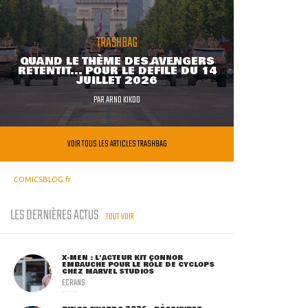
TRASHBAG
QUAND LE THÈME DES AVENGERS
RETENTIT... POUR LE DÉFILÉ DU 14
JUILLET 2026
PAR
ARNO KIKOO
VOIR TOUS LES ARTICLES TRASHBAG
COMICSBLOG.fr
LES DERNIÈRES ACTUS
TOUT VOIR
X-MEN : L'ACTEUR KIT CONNOR
EMBAUCHÉ POUR LE RÔLE DE CYCLOPS
CHEZ MARVEL STUDIOS
ECRANS