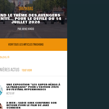
TRASHBAG
ND LE THÈME DES AVENGERS
NTIT... POUR LE DÉFILÉ DU 14
JUILLET 2026
PAR
ARNO KIKOO
VOIR TOUS LES ARTICLES TRASHBAG
BLOG.fr
NIÈRES ACTUS
TOUT VOIR
UNE EXPOSITION "LES SUPER-HÉROS À
LA FRANÇAISE" POUR L'ÉDITION 2026
DU FESTIVAL HYPERMONDES
ACTU VF
X-MEN : SADIE SINK CONFIRME SON
RETOUR POUR LE FILM DE JAKE
SCHREIER