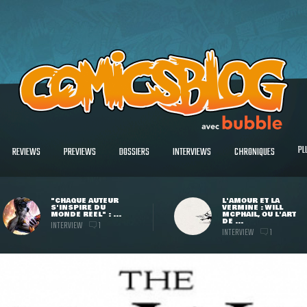
PL
REVIEWS
PREVIEWS
DOSSIERS
INTERVIEWS
CHRONIQUES
"CHAQUE AUTEUR
L'AMOUR ET LA
S'INSPIRE DU
VERMINE : WILL
MONDE RÉEL" : ...
MCPHAIL, OU L'ART
DE ...
INTERVIEW
1
INTERVIEW
1