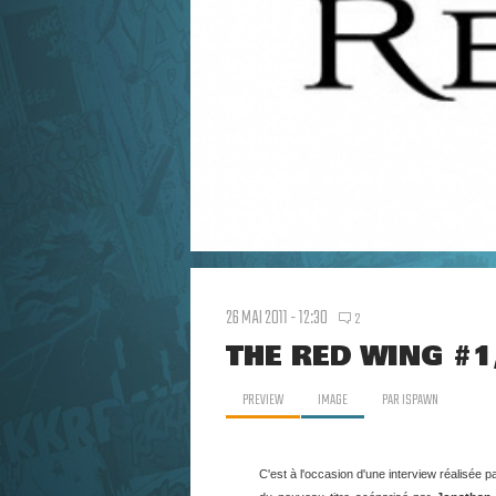
26 MAI 2011 - 12:30
2
THE RED WING #1
PREVIEW
IMAGE
PAR
ISPAWN
C'est à l'occasion d'une interview réalisée