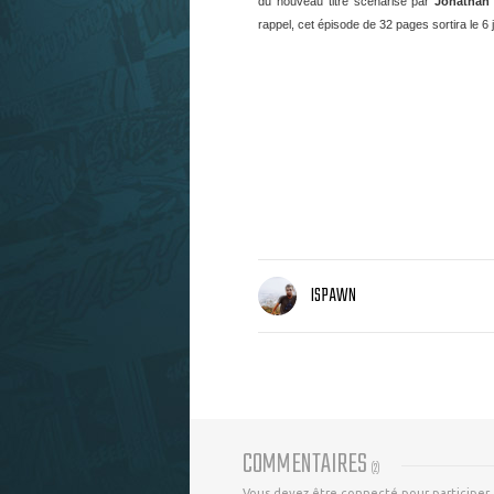
du nouveau titre scénarisé par
Jonathan
rappel, cet épisode de 32 pages sortira le 6 j
ISPAWN
COMMENTAIRES
(
2
)
Vous devez être connecté pour participer