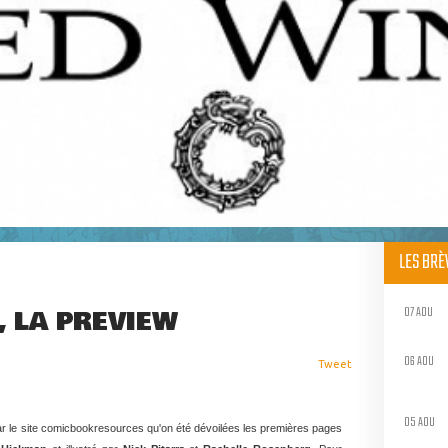
LES BR
07 AOU
, LA PREVIEW
06 AOU
Tweet
05 AOU
 par le site comicbookresources qu'on été dévoilées les premières pages