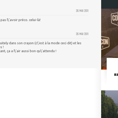
26 MAI 2011
pas l\'avoir préco. celui-là!
26 MAI 2011
ely dans son crayon (c\'est à la mode ceci dit) et les
s !
tant, ça a l\'air aussi bon qu\'attendu !
R