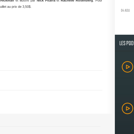
 Hickman
et illustré par
Nick Pitarra
et
Rachelle Rosenberg
. Pour
uillet au prix de 3,50$.
04 AOU
LES PO