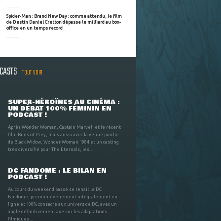
Spider-Man : Brand New Day : comme attendu, le film
de Destin Daniel Cretton dépasse le milliard au box-
office en un temps record
DCASTS
TOUT VOIR
SUPER-HÉROÏNES AU CINÉMA :
UN DÉBAT 100% FÉMININ EN
PODCAST !
Après Wonder Woman, Captain Marvel, et le récent
film Birds of Prey, mais aussi avec la venue proche
de Black Widow, Wonder Woman 1984 et un casting
très diversifié pour The Eternals, les ...
DC FANDOME : LE BILAN EN
PODCAST !
Au cours du weekend passé se tenait le DC
Fandome, premier évènement intégralement en
ligne et 100% consacré aux univers de DC, avec un
angle définitivement axé sur les adaptations
filmiques ...