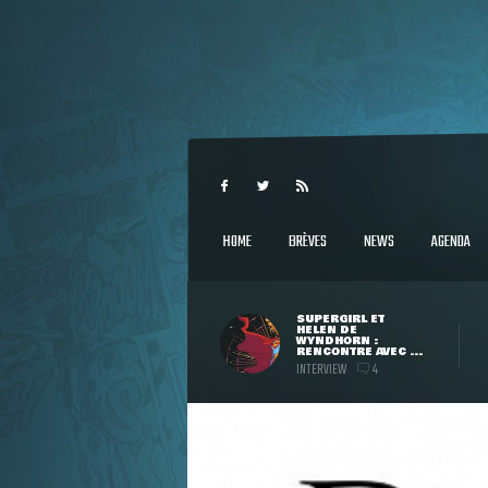
HOME
BRÈVES
NEWS
AGENDA
SUPERGIRL ET
HELEN DE
WYNDHORN :
RENCONTRE AVEC ...
INTERVIEW
4