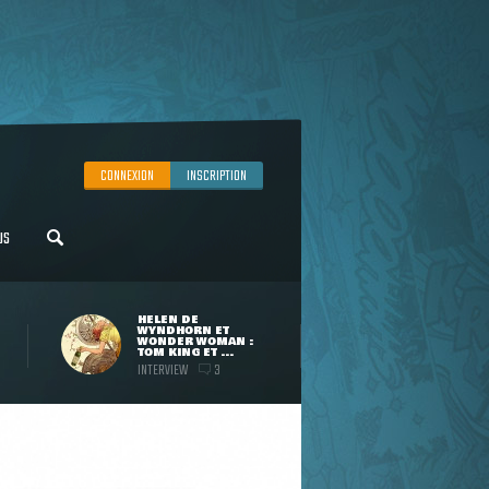
CONNEXION
INSCRIPTION
US
HELEN DE
WYNDHORN ET
WONDER WOMAN :
TOM KING ET ...
INTERVIEW
3