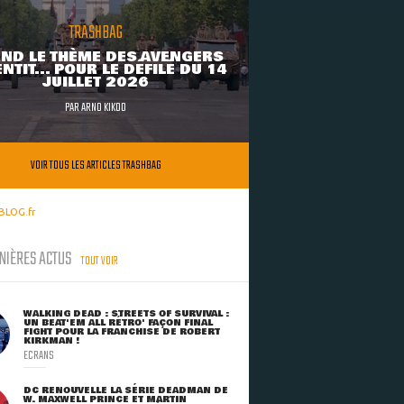
TRASHBAG
ND LE THÈME DES AVENGERS
NTIT... POUR LE DÉFILÉ DU 14
JUILLET 2026
PAR
ARNO KIKOO
VOIR TOUS LES ARTICLES TRASHBAG
BLOG.fr
NIÈRES ACTUS
TOUT VOIR
WALKING DEAD : STREETS OF SURVIVAL :
UN BEAT'EM ALL RÉTRO' FAÇON FINAL
FIGHT POUR LA FRANCHISE DE ROBERT
KIRKMAN !
ECRANS
DC RENOUVELLE LA SÉRIE DEADMAN DE
W. MAXWELL PRINCE ET MARTIN