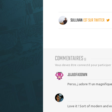
SULLIVAN
EST SUR TWITTER
COMMENTAIRES
(
5
)
Vous devez être connecté pour participer
JUJUOFADOWN
Perso, j adore !!! un magnifiq
Love it ! Sort of modern and eco