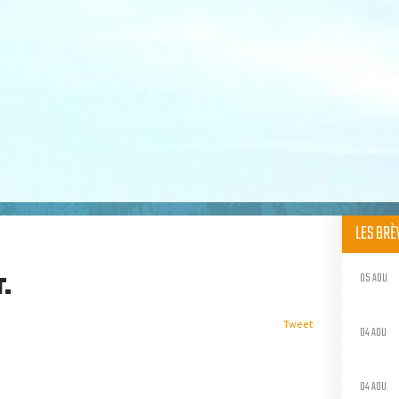
LES BR
05 AOU
.
Tweet
04 AOU
04 AOU