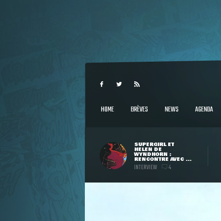
HOME
BRÈVES
NEWS
AGENDA
SUPERGIRL ET
HELEN DE
WYNDHORN :
RENCONTRE AVEC ...
INTERVIEW
4