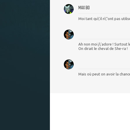
MAX BO
Moi tant qu\'il n\"ont pas utili
Ah non moi j\'adore ! Surtout l
On dirait le cheval de She-ra !
Mais où peut on avoir la chanc