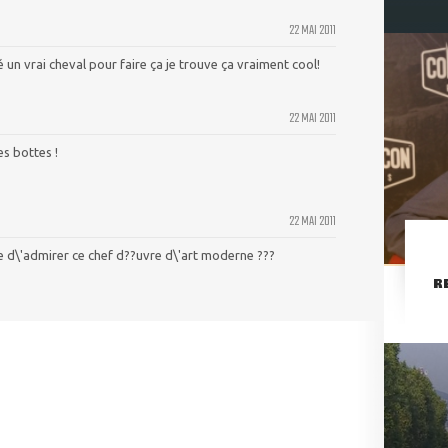
22 MAI 2011
sé un vrai cheval pour faire ça je trouve ça vraiment cool!
22 MAI 2011
es bottes !
22 MAI 2011
e d\'admirer ce chef d??uvre d\'art moderne ???
R