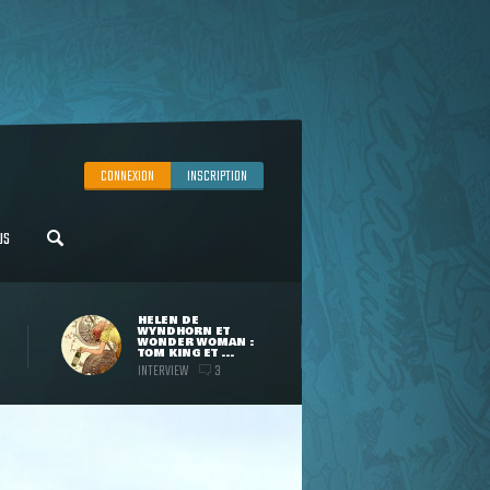
CONNEXION
INSCRIPTION
US
HELEN DE
WYNDHORN ET
WONDER WOMAN :
TOM KING ET ...
INTERVIEW
3