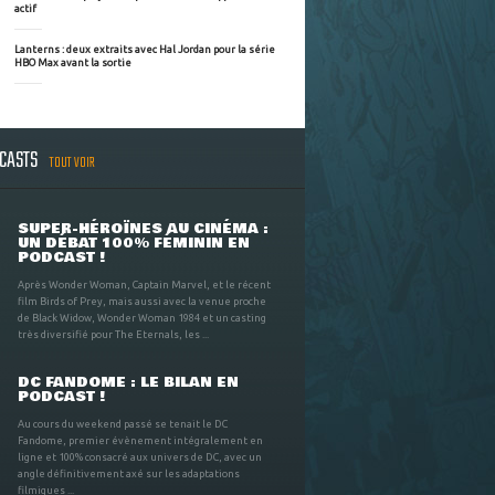
actif
Lanterns : deux extraits avec Hal Jordan pour la série
HBO Max avant la sortie
DCASTS
TOUT VOIR
SUPER-HÉROÏNES AU CINÉMA :
UN DÉBAT 100% FÉMININ EN
PODCAST !
Après Wonder Woman, Captain Marvel, et le récent
film Birds of Prey, mais aussi avec la venue proche
de Black Widow, Wonder Woman 1984 et un casting
très diversifié pour The Eternals, les ...
DC FANDOME : LE BILAN EN
PODCAST !
Au cours du weekend passé se tenait le DC
Fandome, premier évènement intégralement en
ligne et 100% consacré aux univers de DC, avec un
angle définitivement axé sur les adaptations
filmiques ...