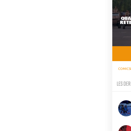
QUA
RETE
COMICS
LES DER