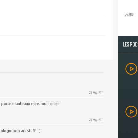
04 AOU
LES PO
23 MAI 2011
ue porte manteaux dans mon cellier
23 MAI 2011
logic pop art stuff ! :)