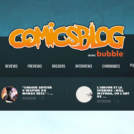
PL
REVIEWS
PREVIEWS
DOSSIERS
INTERVIEWS
CHRONIQUES
"CHAQUE AUTEUR
L'AMOUR ET LA
S'INSPIRE DU
VERMINE : WILL
MONDE RÉEL" : ...
MCPHAIL, OU L'ART
DE ...
INTERVIEW
1
INTERVIEW
1