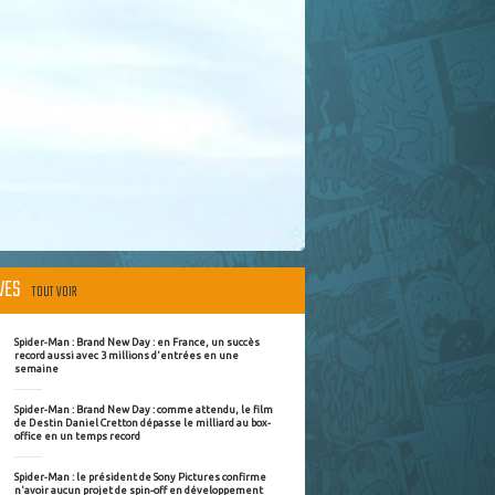
ÈVES
TOUT VOIR
Spider-Man : Brand New Day : en France, un succès
record aussi avec 3 millions d'entrées en une
semaine
Spider-Man : Brand New Day : comme attendu, le film
de Destin Daniel Cretton dépasse le milliard au box-
office en un temps record
Spider-Man : le président de Sony Pictures confirme
n'avoir aucun projet de spin-off en développement