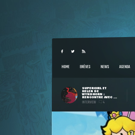
HOME
BRÈVES
NEWS
AGENDA
SUPERGIRL ET
HELEN DE
WYNDHORN :
RENCONTRE AVEC ...
INTERVIEW
4