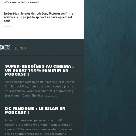
office en un temps record
Spider-Man : le président de Sony Pictures confirme
n'avoir aucun projet de spin-off en développement
actif
DCASTS
TOUT VOIR
SUPER-HÉROÏNES AU CINÉMA :
UN DÉBAT 100% FÉMININ EN
PODCAST !
Après Wonder Woman, Captain Marvel, et le récent
film Birds of Prey, mais aussi avec la venue proche
de Black Widow, Wonder Woman 1984 et un casting
très diversifié pour The Eternals, les ...
DC FANDOME : LE BILAN EN
PODCAST !
Au cours du weekend passé se tenait le DC
Fandome, premier évènement intégralement en
ligne et 100% consacré aux univers de DC, avec un
angle définitivement axé sur les adaptations