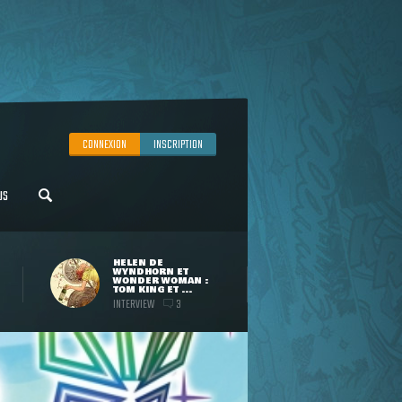
CONNEXION
INSCRIPTION
US
HELEN DE
WYNDHORN ET
WONDER WOMAN :
TOM KING ET ...
INTERVIEW
3