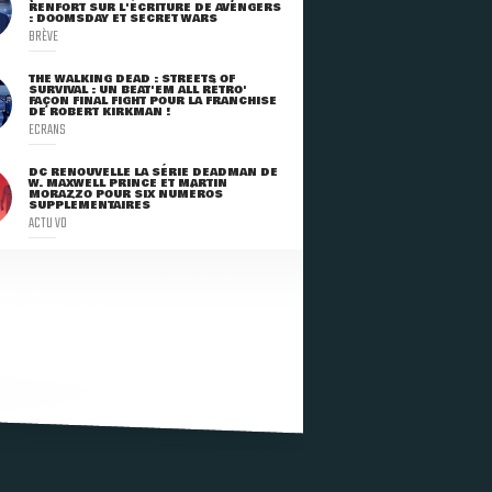
RENFORT SUR L'ÉCRITURE DE AVENGERS
: DOOMSDAY ET SECRET WARS
BRÈVE
THE WALKING DEAD : STREETS OF
SURVIVAL : UN BEAT'EM ALL RÉTRO'
FAÇON FINAL FIGHT POUR LA FRANCHISE
DE ROBERT KIRKMAN !
ECRANS
DC RENOUVELLE LA SÉRIE DEADMAN DE
W. MAXWELL PRINCE ET MARTIN
MORAZZO POUR SIX NUMÉROS
SUPPLÉMENTAIRES
ACTU VO