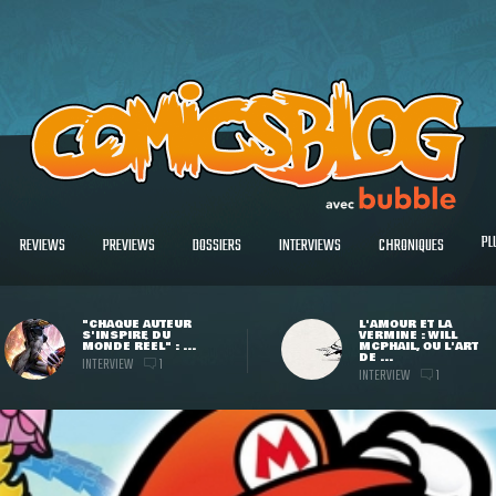
PL
REVIEWS
PREVIEWS
DOSSIERS
INTERVIEWS
CHRONIQUES
"CHAQUE AUTEUR
L'AMOUR ET LA
S'INSPIRE DU
VERMINE : WILL
MONDE RÉEL" : ...
MCPHAIL, OU L'ART
DE ...
INTERVIEW
1
INTERVIEW
1