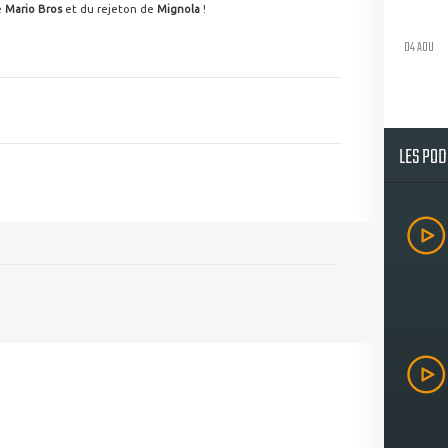
e
Mario Bros
et du rejeton de
Mignola
!
04 AOU
LES PO