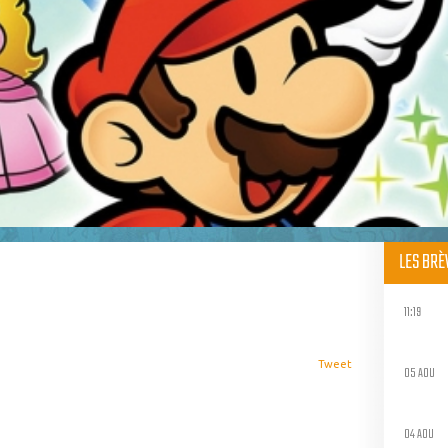
LES BR
11:19
Tweet
05 AOU
04 AOU