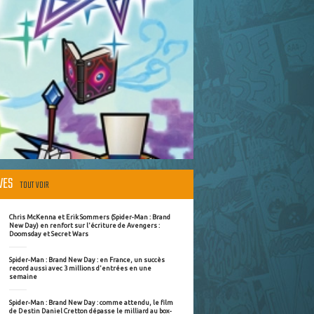
ÈVES
TOUT VOIR
Chris McKenna et Erik Sommers (Spider-Man : Brand
New Day) en renfort sur l'écriture de Avengers :
Doomsday et Secret Wars
Spider-Man : Brand New Day : en France, un succès
record aussi avec 3 millions d'entrées en une
semaine
Spider-Man : Brand New Day : comme attendu, le film
de Destin Daniel Cretton dépasse le milliard au box-