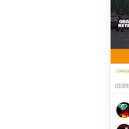
QUA
RETE
COMICS
LES DER