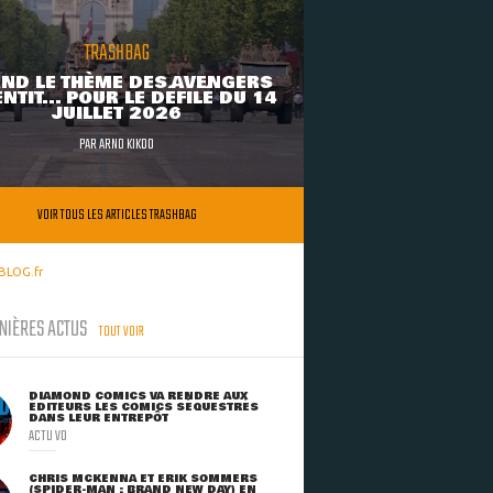
TRASHBAG
ND LE THÈME DES AVENGERS
NTIT... POUR LE DÉFILÉ DU 14
JUILLET 2026
PAR
ARNO KIKOO
VOIR TOUS LES ARTICLES TRASHBAG
BLOG.fr
NIÈRES ACTUS
TOUT VOIR
DIAMOND COMICS VA RENDRE AUX
ÉDITEURS LES COMICS SÉQUESTRÉS
DANS LEUR ENTREPÔT
ACTU VO
CHRIS MCKENNA ET ERIK SOMMERS
(SPIDER-MAN : BRAND NEW DAY) EN