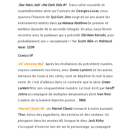
-
Star Wars Jedi –the Dark Side #1
: Dans cette nouvelle et
ouatmillionième série sur l’univers de
Georges Lucas
, nous
suivrons l’histoire de
Qui-Gon Jinn
vingt-et-un ans avant les
évènements relatés dans
La Menace Fantôme
(le premier et
meilleur épisode de la seconde trilogie). En plus, nous feront
recontre avec le padawan qui a précédé
Obi-Wan Kenobi
, puis
probablement son «
recrutement
» ! Par
Scott Allie
et
Mahmud
Asrar
.
2$99
Comics VF
-
DC Universe #62
: Après les révélations du précédent numéro,
voyons comment nos héros, avec
Green Lantern
et les autres
meneurs de Corps à ses côtés, vont se dépêtrer la nuit la plus
noire. Et c’est d’ailleurs dans ce contexte que la série
Green
Lantern
fête son cinquantième numéro. Le tout écrit par
Geoff
Johns
accompagné de multiples dessinateurs dont
Ivan Reis
.
L’ombre de la lumière blanche pointe...
5€60
-
Marvel Classic #2
: un
Marvel Classic
consacré à notre puissant
Thor
, héros des asgardiens, des terriens et des cinémas. Un
plongeon dans les années 60, lorsque le dieu
Jack Kirby
s’occupait d’exercer son art sur le personnage, accompagné