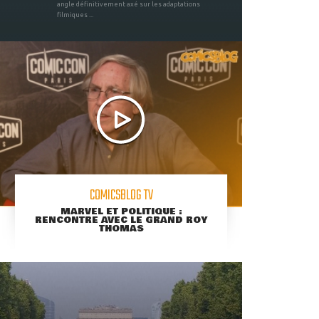
angle définitivement axé sur les adaptations
filmiques ...
COMICSBLOG TV
MARVEL ET POLITIQUE :
RENCONTRE AVEC LE GRAND ROY
THOMAS