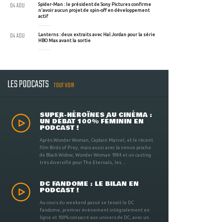
04 AOU
Spider-Man : le président de Sony Pictures confirme
n'avoir aucun projet de spin-off en développement
actif
04 AOU
Lanterns : deux extraits avec Hal Jordan pour la série
HBO Max avant la sortie
LES PODCASTS
TOUT VOIR
SUPER-HÉROÏNES AU CINÉMA :
UN DÉBAT 100% FÉMININ EN
PODCAST !
Après Wonder Woman, Captain Marvel, et le récent
film Birds of Prey, mais aussi avec la venue proche
de Black Widow, Wonder Woman 1984 et un casting
très diversifié pour The Eternals, les ...
DC FANDOME : LE BILAN EN
PODCAST !
Au cours du weekend passé se tenait le DC
Fandome, premier évènement intégralement en
ligne et 100% consacré aux univers de DC, avec un