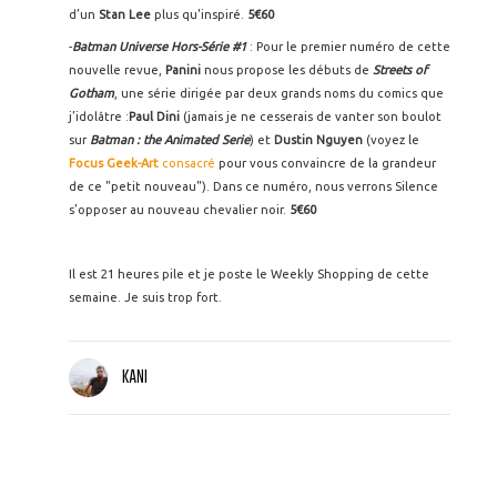
d’un
Stan Lee
plus qu'inspiré.
5€60
-
Batman Universe Hors-Série #1
: Pour le premier numéro de cette
nouvelle revue,
Panini
nous propose les débuts de
Streets of
Gotham
, une série dirigée par deux grands noms du comics que
j’idolâtre :
Paul Dini
(jamais je ne cesserais de vanter son boulot
sur
Batman : the Animated Serie
) et
Dustin Nguyen
(voyez le
Focus Geek-Art
consacré
pour vous convaincre de la grandeur
de ce "petit nouveau"). Dans ce numéro, nous verrons Silence
s’opposer au nouveau chevalier noir.
5€60
Il est 21 heures pile et je poste le Weekly Shopping de cette
semaine. Je suis trop fort.
KANI