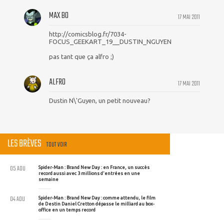
MAX BO
17 MAI 2011
http://comicsblog.fr/7034-
FOCUS_GEEKART_19__DUSTIN_NGUYEN
pas tant que ça alfro ;)
ALFRO
17 MAI 2011
Dustin N\'Guyen, un petit nouveau?
LES BRÈVES
TOUT VOIR
05 AOU
Spider-Man : Brand New Day : en France, un succès
record aussi avec 3 millions d'entrées en une
semaine
04 AOU
Spider-Man : Brand New Day : comme attendu, le film
de Destin Daniel Cretton dépasse le milliard au box-
office en un temps record