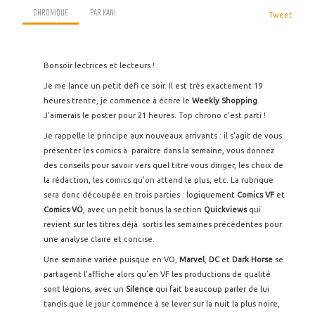
CHRONIQUE
PAR
KANI
Tweet
Bonsoir lectrices et lecteurs !
Je me lance un petit défi ce soir. Il est très exactement 19
heures trente, je commence à écrire le
Weekly Shopping
.
J’aimerais le poster pour 21 heures. Top chrono c’est parti !
Je rappelle le principe aux nouveaux arrivants : il s'agit de vous
présenter les comics à paraître dans la semaine, vous donnez
des conseils pour savoir vers quel titre vous diriger, les choix de
la rédaction, les comics qu'on attend le plus, etc. La rubrique
sera donc découpée en trois parties : logiquement
Comics VF
et
Comics VO
, avec un petit bonus la section
Quickviews
qui
revient sur les titres déjà sortis les semaines précédentes pour
une analyse claire et concise.
Une semaine variée puisque en VO,
Marvel
,
DC
et
Dark Horse
se
partagent l’affiche alors qu’en VF les productions de qualité
sont légions, avec un
Silence
qui fait beaucoup parler de lui
tandis que le jour commence à se lever sur la nuit la plus noire,