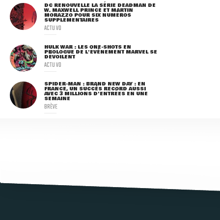
DC RENOUVELLE LA SÉRIE DEADMAN DE
W. MAXWELL PRINCE ET MARTIN
MORAZZO POUR SIX NUMÉROS
SUPPLÉMENTAIRES
ACTU VO
HULK WAR : LES ONE-SHOTS EN
PROLOGUE DE L'ÉVÈNEMENT MARVEL SE
DÉVOILENT
ACTU VO
SPIDER-MAN : BRAND NEW DAY : EN
FRANCE, UN SUCCÈS RECORD AUSSI
AVEC 3 MILLIONS D'ENTRÉES EN UNE
SEMAINE
BRÈVE