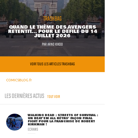
TRASHBAG
QUAND LE THÈME DES AVENGERS
RETENTIT... POUR LE DÉFILÉ DU 14
JUILLET 2026
PAR
ARNO KIKOO
VOIR TOUS LES ARTICLES TRASHBAG
COMICSBLOG.fr
LES DERNIÈRES ACTUS
TOUT VOIR
WALKING DEAD : STREETS OF SURVIVAL :
UN BEAT'EM ALL RÉTRO' FAÇON FINAL
FIGHT POUR LA FRANCHISE DE ROBERT
KIRKMAN !
ECRANS