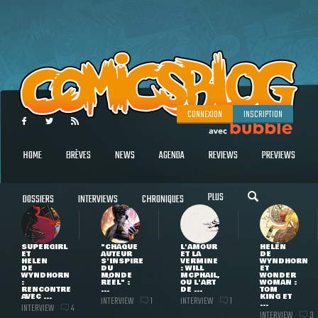
CONNEXION
INSCRIPTION
HOME
BRÈVES
NEWS
AGENDA
REVIEWS
PREVIEWS
PLUS
DOSSIERS
INTERVIEWS
CHRONIQUES
SUPERGIRL
"CHAQUE
L'AMOUR
HELEN
ET
AUTEUR
ET LA
DE
HELEN
S'INSPIRE
VERMINE
WYNDHORN
DE
DU
: WILL
ET
WYNDHORN
MONDE
MCPHAIL,
WONDER
:
RÉEL" :
OU L'ART
WOMAN :
RENCONTRE
...
DE ...
TOM
AVEC ...
KING ET
INTERVIEW
INTERVIEW
1
1
...
INTERVIEW
4
INTERVIEW
3