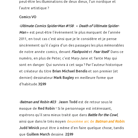
peut-être les illuminations de deux dieux, l’un nordique et
l’autre artistique ?
Comics VO
-
Ultimate Comics Spider-Man #158
: «
Death of Ultimate Spider-
Man
» est peut-être l’évènement le plus marquant de l’année
2011, en tout cas c’est ainsi que je le considère et je pense
sincèrement qu’il s’agira d’un des passages les plus mémorables
de notre année comics, devant
Flashpoint
et
Fear Itself
. Dans ce
numéro, en plus de Peter, c’est Mary-Jane et Tante May qui
sont en danger. Qui survivra à cet saga ? Par l’auteur historique
et créateur du titre
Brian Michael Bendis
et son premier (et
dernier) dessinateur
Mark Bagley
en meilleure forme que
d’habitude.
3$99
-
Batman and Robin #23
:
Jason Todd
est de retour sous le
masque de
Red Robin
! Si le personnage est intéressant,
espérons qu’il sera mieux traité que dans
Battle for the Cowl
,
ainsi que dans le très moyen
deuxième arc de
Batman and Robin
.
Judd Winick
peut être à même d’en faire quelque chose, tandis
que
Guillem March
dessine.
2$99