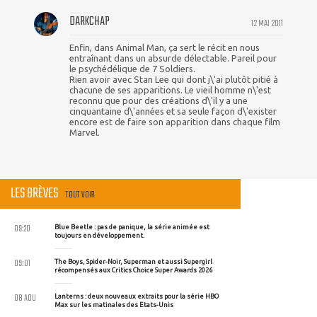
DARKCHAP
12 MAI 2011
Enfin, dans Animal Man, ça sert le récit en nous
entraînant dans un absurde délectable. Pareil pour
le psychédélique de 7 Soldiers.
Rien avoir avec Stan Lee qui dont j\'ai plutôt pitié à
chacune de ses apparitions. Le vieil homme n\'est
reconnu que pour des créations d\'il y a une
cinquantaine d\'années et sa seule façon d\'exister
encore est de faire son apparition dans chaque film
Marvel.
LES BRÈVES
TOUT VOIR
09:20
Blue Beetle : pas de panique, la série animée est
toujours en développement.
09:01
The Boys, Spider-Noir, Superman et aussi Supergirl
récompensés aux Critics Choice Super Awards 2026
08 AOU
Lanterns : deux nouveaux extraits pour la série HBO
Max sur les matinales des Etats-Unis