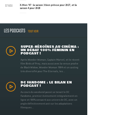
07 AOU
X-Men '97 : la saison 3 bien prévue pour 2027, et la
saison 4 pour 2028
LES PODCASTS
TOUT VOIR
SUPER-HÉROÏNES AU CINÉMA :
UN DÉBAT 100% FÉMININ EN
PODCAST !
Après Wonder Woman, Captain Marvel, et le récent
film Birds of Prey, mais aussi avec la venue proche
de Black Widow, Wonder Woman 1984 et un casting
très diversifié pour The Eternals, les ...
DC FANDOME : LE BILAN EN
PODCAST !
Au cours du weekend passé se tenait le DC
Fandome, premier évènement intégralement en
ligne et 100% consacré aux univers de DC, avec un
angle définitivement axé sur les adaptations
filmiques ...