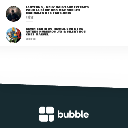
LANTERNS : DEUX NOUVEAUX EXTRAITS
POUR LA SÉRIE HBO MAX SUR LES
MATINALES DES ETATS-UNIS
BRÈVE
KEVIN SMITH AU TRAVAIL SUR DEUX
AUTRES NUMÉROS JAY & SILENT BOB
CHEZ MARVEL
ACTU VO