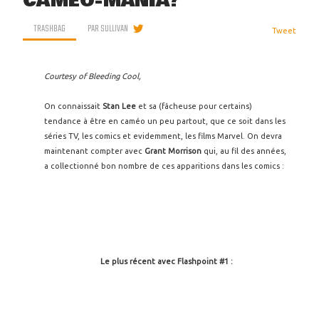
CAMÉO-MANIA?
TRASHBAG
PAR
SULLIVAN
Tweet
Courtesy of Bleeding Cool,
On connaissait
Stan Lee
et sa (fâcheuse pour certains)
tendance à être en caméo un peu partout, que ce soit dans les
séries TV, les comics et evidemment, les films Marvel. On devra
maintenant compter avec
Grant Morrison
qui, au fil des années,
a collectionné bon nombre de ces apparitions dans les comics :
Le plus récent avec Flashpoint #1 :