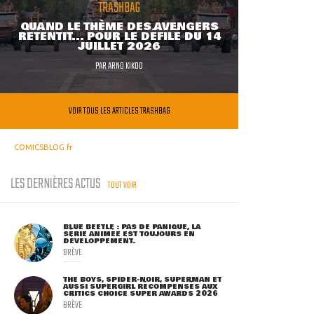
TRASHBAG
QUAND LE THÈME DES AVENGERS
RETENTIT... POUR LE DÉFILÉ DU 14
JUILLET 2026
PAR
ARNO KIKOO
VOIR TOUS LES ARTICLES TRASHBAG
COMICSBLOG.fr
LES DERNIÈRES ACTUS
TOUT VOIR
BLUE BEETLE : PAS DE PANIQUE, LA
SÉRIE ANIMÉE EST TOUJOURS EN
DÉVELOPPEMENT.
BRÈVE
THE BOYS, SPIDER-NOIR, SUPERMAN ET
AUSSI SUPERGIRL RÉCOMPENSÉS AUX
CRITICS CHOICE SUPER AWARDS 2026
BRÈVE