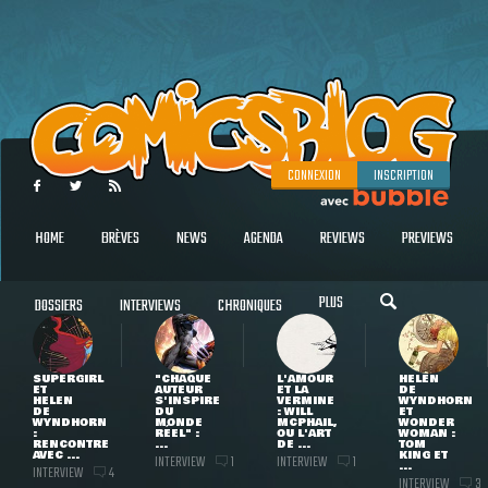
CONNEXION
INSCRIPTION
HOME
BRÈVES
NEWS
AGENDA
REVIEWS
PREVIEWS
PLUS
DOSSIERS
INTERVIEWS
CHRONIQUES
SUPERGIRL
"CHAQUE
L'AMOUR
HELEN
ET
AUTEUR
ET LA
DE
HELEN
S'INSPIRE
VERMINE
WYNDHORN
DE
DU
: WILL
ET
WYNDHORN
MONDE
MCPHAIL,
WONDER
:
RÉEL" :
OU L'ART
WOMAN :
RENCONTRE
...
DE ...
TOM
AVEC ...
KING ET
INTERVIEW
INTERVIEW
1
1
...
INTERVIEW
4
INTERVIEW
3