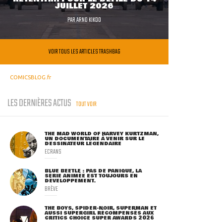
JUILLET 2026
PAR
ARNO KIKOO
VOIR TOUS LES ARTICLES TRASHBAG
COMICSBLOG.fr
LES DERNIÈRES ACTUS
TOUT VOIR
THE MAD WORLD OF HARVEY KURTZMAN,
UN DOCUMENTAIRE À VENIR SUR LE
DESSINATEUR LÉGENDAIRE
ECRANS
BLUE BEETLE : PAS DE PANIQUE, LA
SÉRIE ANIMÉE EST TOUJOURS EN
DÉVELOPPEMENT.
BRÈVE
THE BOYS, SPIDER-NOIR, SUPERMAN ET
AUSSI SUPERGIRL RÉCOMPENSÉS AUX
CRITICS CHOICE SUPER AWARDS 2026