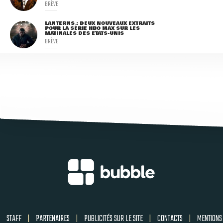
BRÈVE
LANTERNS : DEUX NOUVEAUX EXTRAITS
POUR LA SÉRIE HBO MAX SUR LES
MATINALES DES ETATS-UNIS
BRÈVE
STAFF
|
PARTENAIRES
|
PUBLICITÉS SUR LE SITE
|
CONTACTS
|
MENTIONS