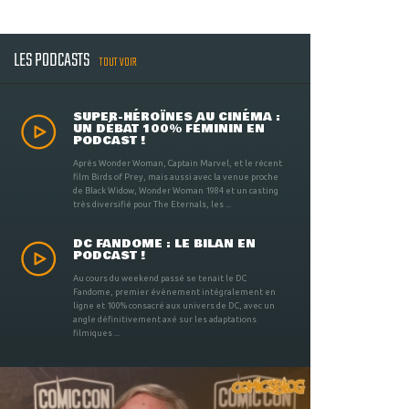
LES PODCASTS
TOUT VOIR
SUPER-HÉROÏNES AU CINÉMA :
UN DÉBAT 100% FÉMININ EN
PODCAST !
Après Wonder Woman, Captain Marvel, et le récent
film Birds of Prey, mais aussi avec la venue proche
de Black Widow, Wonder Woman 1984 et un casting
très diversifié pour The Eternals, les ...
DC FANDOME : LE BILAN EN
PODCAST !
Au cours du weekend passé se tenait le DC
Fandome, premier évènement intégralement en
ligne et 100% consacré aux univers de DC, avec un
angle définitivement axé sur les adaptations
filmiques ...