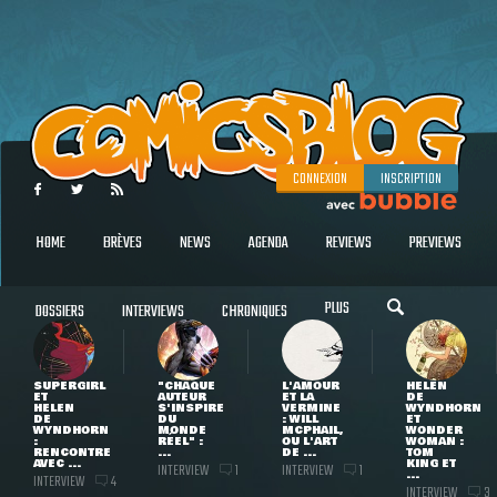
CONNEXION
INSCRIPTION
HOME
BRÈVES
NEWS
AGENDA
REVIEWS
PREVIEWS
PLUS
DOSSIERS
INTERVIEWS
CHRONIQUES
SUPERGIRL
"CHAQUE
L'AMOUR
HELEN
ET
AUTEUR
ET LA
DE
HELEN
S'INSPIRE
VERMINE
WYNDHORN
DE
DU
: WILL
ET
WYNDHORN
MONDE
MCPHAIL,
WONDER
:
RÉEL" :
OU L'ART
WOMAN :
RENCONTRE
...
DE ...
TOM
AVEC ...
KING ET
INTERVIEW
INTERVIEW
1
1
...
INTERVIEW
4
INTERVIEW
3