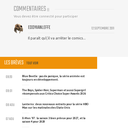
COMMENTAIRES
(
1
)
Vous devez être connecté pour participer
EDDYVANLEFFE
12 SEPTEMBRE 2011
Il paraît qu\'il va arrêter le comics...
LES BRÈVES
TOUT VOIR
09:20
Blue Beetle : pas de panique, la série animée est
toujours en développement.
09:01
The Boys, Spider-Noir, Superman et aussi Supergirl
récompensés aux Critics Choice Super Awards 2026
08 AOU
Lanterns : deux nouveaux extraits pour la série HBO
Max sur les matinales des Etats-Unis
07 AOU
X-Men '97 : la saison 3 bien prévue pour 2027, et la
saison 4 pour 2028