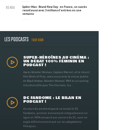
05 AOU
Spider-Man : Brand New Day : en France, un succès
record aussi avec 3 millions d'entrées en une
semaine
LES PODCASTS
TOUT VOIR
SUPER-HÉROÏNES AU CINÉMA :
UN DÉBAT 100% FÉMININ EN
PODCAST !
Après Wonder Woman, Captain Marvel, et le récent
film Birds of Prey, mais aussi avec la venue proche
de Black Widow, Wonder Woman 1984 et un casting
très diversifié pour The Eternals, les ...
DC FANDOME : LE BILAN EN
PODCAST !
Au cours du weekend passé se tenait le DC
Fandome, premier évènement intégralement en
ligne et 100% consacré aux univers de DC, avec un
angle définitivement axé sur les adaptations
filmiques ...