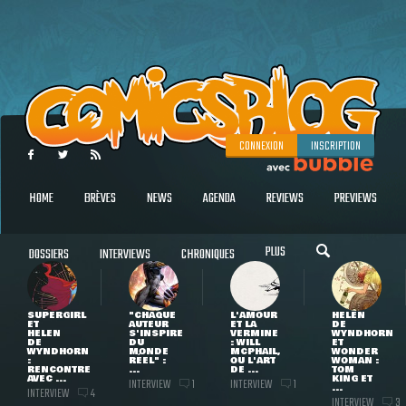
CONNEXION
INSCRIPTION
HOME
BRÈVES
NEWS
AGENDA
REVIEWS
PREVIEWS
PLUS
DOSSIERS
INTERVIEWS
CHRONIQUES
SUPERGIRL
"CHAQUE
L'AMOUR
HELEN
ET
AUTEUR
ET LA
DE
HELEN
S'INSPIRE
VERMINE
WYNDHORN
DE
DU
: WILL
ET
WYNDHORN
MONDE
MCPHAIL,
WONDER
:
RÉEL" :
OU L'ART
WOMAN :
RENCONTRE
...
DE ...
TOM
AVEC ...
KING ET
INTERVIEW
INTERVIEW
1
1
...
INTERVIEW
4
INTERVIEW
3