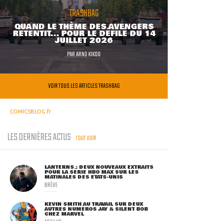
TRASHBAG
QUAND LE THÈME DES AVENGERS
RETENTIT... POUR LE DÉFILÉ DU 14
JUILLET 2026
PAR
ARNO KIKOO
VOIR TOUS LES ARTICLES TRASHBAG
COMICSBLOG.fr
LES DERNIÈRES ACTUS
TOUT VOIR
LANTERNS : DEUX NOUVEAUX EXTRAITS
POUR LA SÉRIE HBO MAX SUR LES
MATINALES DES ETATS-UNIS
BRÈVE
KEVIN SMITH AU TRAVAIL SUR DEUX
AUTRES NUMÉROS JAY & SILENT BOB
CHEZ MARVEL