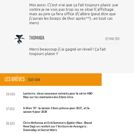
Moi aussi. C\'est vrai que ça fait toujours plaisir. par
contre je ne vois pas trop ou se situe l\'affichage.
mais au pire ça fera office d\'altère (peut être que
j\'aurais les biceps de thor après^^)...en tout cas
merci
THOMABA
02 MAI 2011
Merci beaucoup j\'ai gagné un réveil ! Ça fait
toujours plaisir !!
LES BRÈVES
TOUT VOIR
08 AOU
Lanterns : deux nouveaux extraits pour la série HBO
Max sur les matinales des Etats-Unis
07 AOU
X-Men '97 : la saison 3 bien prévue pour 2027, et la
saison 4 pour 2028
06 AOU
Chris McKenna et Erik Sommers (Spider-Man : Brand
New Day) en renfort sur l'écriture de Avengers :
Doomsday et Secret Wars