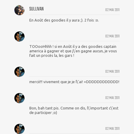
SULLIVAN
02 MAI 2011
En Août des goodies il y aura ;). 2 fois :o.
02 MAI 2011
TOOooHhhh ! si en Août il y a des goodies captain
america à gagner et que j\'en gagne aucun, je vous
fait un procès la, les gars !
02 MAI 2011
mercii!!! vivement que je je l\'ai! =DDDDDDDDDDDD!
02 MAI 2011
Bon, bah tant pis. Comme on dis, l\'important c\'est
de participer ;o)
02 MAI 2011