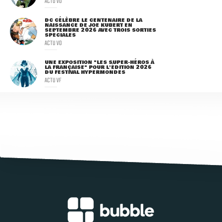
ACTU VO
DC CÉLÈBRE LE CENTENAIRE DE LA
NAISSANCE DE JOE KUBERT EN
SEPTEMBRE 2026 AVEC TROIS SORTIES
SPÉCIALES
ACTU VO
UNE EXPOSITION "LES SUPER-HÉROS À
LA FRANÇAISE" POUR L'ÉDITION 2026
DU FESTIVAL HYPERMONDES
ACTU VF