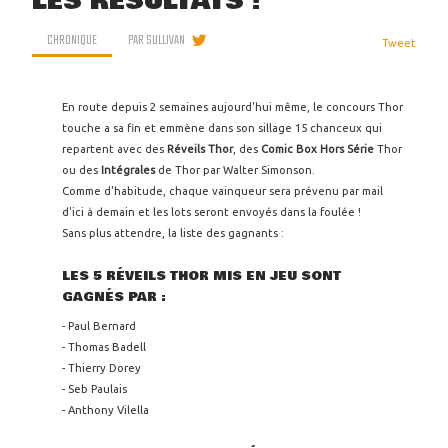
LES RÉSULTATS !
CHRONIQUE
PAR
SULLIVAN
Tweet
En route depuis 2 semaines aujourd'hui même, le concours Thor
touche a sa fin et emmène dans son sillage 15 chanceux qui
repartent avec des
Réveils Thor
, des
Comic Box Hors Série
Thor
ou des
Intégrales
de Thor par Walter Simonson.
Comme d'habitude, chaque vainqueur sera prévenu par mail
d'ici à demain et les lots seront envoyés dans la foulée !
Sans plus attendre, la liste des gagnants :
LES 5 RÉVEILS THOR MIS EN JEU SONT
GAGNÉS PAR :
- Paul Bernard
- Thomas Badell
- Thierry Dorey
- Seb Paulais
- Anthony Vilella