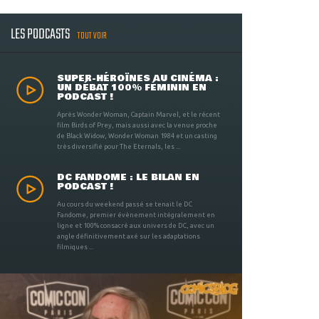
LES PODCASTS
TOUT VOIR
SUPER-HÉROÏNES AU CINÉMA :
UN DÉBAT 100% FÉMININ EN
PODCAST !
Après Wonder Woman, Captain Marvel, et le récent
film Birds of Prey, mais aussi avec la venue proche
de Black Widow, Wonder Woman 1984 et un casting
très diversifié pour The Eternals, les ...
DC FANDOME : LE BILAN EN
PODCAST !
Au cours du weekend passé se tenait le DC
Fandome, premier évènement intégralement en
ligne et 100% consacré aux univers de DC, avec un
angle définitivement axé sur les adaptations
filmiques ...