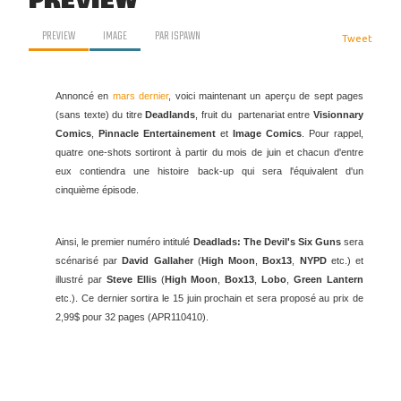
PREVIEW
PREVIEW
IMAGE
PAR
ISPAWN
Tweet
Annoncé en
mars dernier
, voici maintenant un aperçu de sept pages
(sans texte) du titre
Deadlands
, fruit du
partenariat entre
Visionnary
Comics
,
Pinnacle Entertainement
et
Image Comics
. Pour rappel,
quatre one-shots sortiront à partir du mois de juin
et chacun d'entre
eux contiendra une histoire back-up qui sera l'équivalent d'un
cinquième épisode.
Ainsi, le premier numéro intitulé
Deadlads: The Devil's Six Guns
sera
scénarisé par
David Gallaher
(
High Moon
,
Box13
,
NYPD
etc.) et
illustré par
Steve Ellis
(
High Moon
,
Box13
,
Lobo
,
Green Lantern
etc.). Ce dernier sortira le 15 juin prochain et sera proposé au prix de
2,99$ pour 32 pages (APR110410).