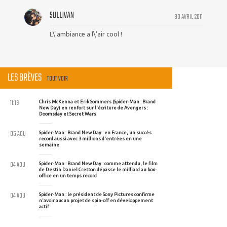
SULLIVAN
30 AVRIL 2011
L\'ambiance a l\'air cool !
LES BRÈVES
TOUT VOIR
11:19
Chris McKenna et Erik Sommers (Spider-Man : Brand
New Day) en renfort sur l'écriture de Avengers :
Doomsday et Secret Wars
05 AOU
Spider-Man : Brand New Day : en France, un succès
record aussi avec 3 millions d'entrées en une
semaine
04 AOU
Spider-Man : Brand New Day : comme attendu, le film
de Destin Daniel Cretton dépasse le milliard au box-
office en un temps record
04 AOU
Spider-Man : le président de Sony Pictures confirme
n'avoir aucun projet de spin-off en développement
actif