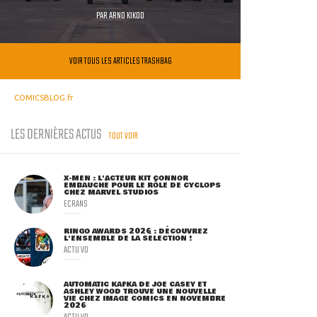
PAR
ARNO KIKOO
VOIR TOUS LES ARTICLES TRASHBAG
COMICSBLOG.fr
LES DERNIÈRES ACTUS
TOUT VOIR
X-MEN : L'ACTEUR KIT CONNOR
EMBAUCHÉ POUR LE RÔLE DE CYCLOPS
CHEZ MARVEL STUDIOS
ECRANS
RINGO AWARDS 2026 : DÉCOUVREZ
L'ENSEMBLE DE LA SÉLECTION !
ACTU VO
AUTOMATIC KAFKA DE JOE CASEY ET
ASHLEY WOOD TROUVE UNE NOUVELLE
VIE CHEZ IMAGE COMICS EN NOVEMBRE
2026
ACTU VO