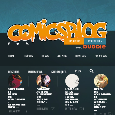
CONNEXION
INSCRIPTION
HOME
BRÈVES
NEWS
AGENDA
REVIEWS
PREVIEWS
PLUS
DOSSIERS
INTERVIEWS
CHRONIQUES
SUPERGIRL
"CHAQUE
L'AMOUR
HELEN
ET
AUTEUR
ET LA
DE
HELEN
S'INSPIRE
VERMINE
WYNDHORN
DE
DU
: WILL
ET
WYNDHORN
MONDE
MCPHAIL,
WONDER
:
RÉEL" :
OU L'ART
WOMAN :
RENCONTRE
...
DE ...
TOM
AVEC ...
KING ET
INTERVIEW
INTERVIEW
1
1
...
INTERVIEW
4
INTERVIEW
3