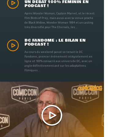
UN DÉBAT 100% FÉMININ EN
PODCAST !
Après Wonder Woman, Captain Marvel, et le récent
film Birds of Prey, mais aussi avec la venue proche
de Black Widow, Wonder Woman 1984 et un casting
très diversifié pour The Eternals, les ...
DC FANDOME : LE BILAN EN
PODCAST !
Au cours du weekend passé se tenait le DC
Fandome, premier évènement intégralement en
ligne et 100% consacré aux univers de DC, avec un
angle définitivement axé sur les adaptations
filmiques ...