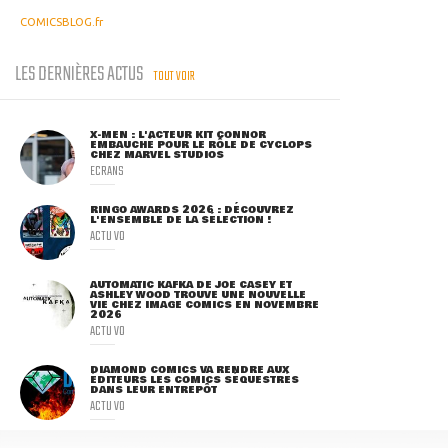
COMICSBLOG.fr
LES DERNIÈRES ACTUS
TOUT VOIR
X-MEN : L'ACTEUR KIT CONNOR
EMBAUCHÉ POUR LE RÔLE DE CYCLOPS
CHEZ MARVEL STUDIOS
ECRANS
RINGO AWARDS 2026 : DÉCOUVREZ
L'ENSEMBLE DE LA SÉLECTION !
ACTU VO
AUTOMATIC KAFKA DE JOE CASEY ET
ASHLEY WOOD TROUVE UNE NOUVELLE
VIE CHEZ IMAGE COMICS EN NOVEMBRE
2026
ACTU VO
DIAMOND COMICS VA RENDRE AUX
ÉDITEURS LES COMICS SÉQUESTRÉS
DANS LEUR ENTREPÔT
ACTU VO