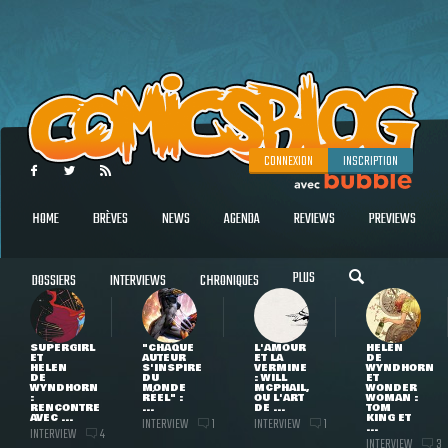
CONNEXION
INSCRIPTION
HOME
BRÈVES
NEWS
AGENDA
REVIEWS
PREVIEWS
PLUS
DOSSIERS
INTERVIEWS
CHRONIQUES
SUPERGIRL
"CHAQUE
L'AMOUR
HELEN
ET
AUTEUR
ET LA
DE
HELEN
S'INSPIRE
VERMINE
WYNDHORN
DE
DU
: WILL
ET
WYNDHORN
MONDE
MCPHAIL,
WONDER
:
RÉEL" :
OU L'ART
WOMAN :
RENCONTRE
...
DE ...
TOM
AVEC ...
KING ET
INTERVIEW
INTERVIEW
1
1
...
INTERVIEW
4
INTERVIEW
3