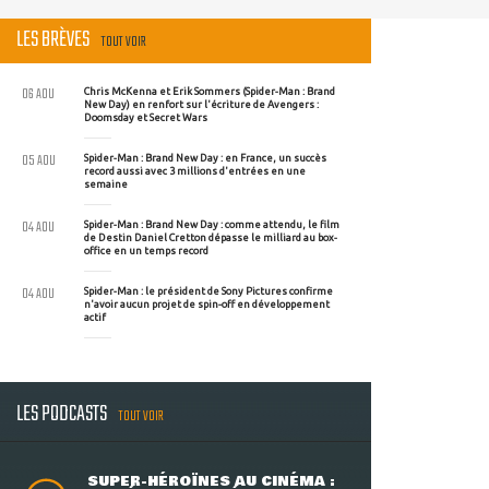
LES BRÈVES
TOUT VOIR
06 AOU
Chris McKenna et Erik Sommers (Spider-Man : Brand
New Day) en renfort sur l'écriture de Avengers :
Doomsday et Secret Wars
05 AOU
Spider-Man : Brand New Day : en France, un succès
record aussi avec 3 millions d'entrées en une
semaine
04 AOU
Spider-Man : Brand New Day : comme attendu, le film
de Destin Daniel Cretton dépasse le milliard au box-
office en un temps record
04 AOU
Spider-Man : le président de Sony Pictures confirme
n'avoir aucun projet de spin-off en développement
actif
LES PODCASTS
TOUT VOIR
SUPER-HÉROÏNES AU CINÉMA :