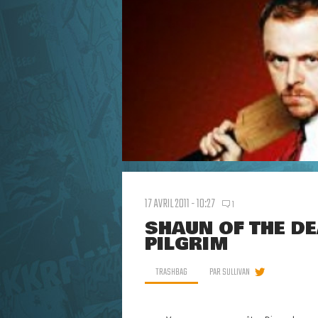
17 AVRIL 2011 - 10:27
1
SHAUN OF THE D
PILGRIM
TRASHBAG
PAR
SULLIVAN