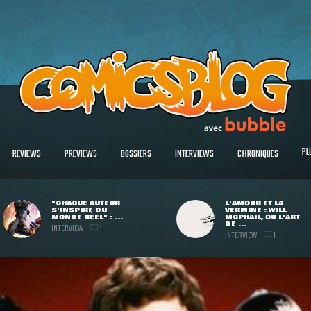
PL
REVIEWS
PREVIEWS
DOSSIERS
INTERVIEWS
CHRONIQUES
"CHAQUE AUTEUR
L'AMOUR ET LA
S'INSPIRE DU
VERMINE : WILL
MONDE RÉEL" : ...
MCPHAIL, OU L'ART
DE ...
INTERVIEW
1
INTERVIEW
1