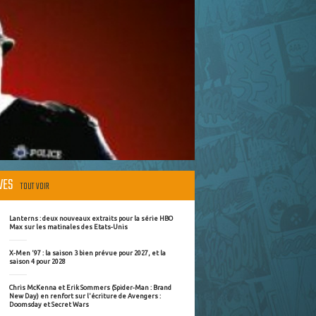
ÈVES
TOUT VOIR
Lanterns : deux nouveaux extraits pour la série HBO
Max sur les matinales des Etats-Unis
X-Men '97 : la saison 3 bien prévue pour 2027, et la
saison 4 pour 2028
Chris McKenna et Erik Sommers (Spider-Man : Brand
New Day) en renfort sur l'écriture de Avengers :
Doomsday et Secret Wars