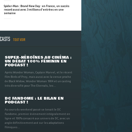
Spider-Man : Brand New Day : en France, un succès
record aussi avec 3 millions d'entrées en une
semaine
DCASTS
TOUT VOIR
SUPER-HÉROÏNES AU CINÉMA :
UN DÉBAT 100% FÉMININ EN
PODCAST !
Après Wonder Woman, Captain Marvel, et le récent
film Birds of Prey, mais aussi avec la venue proche
de Black Widow, Wonder Woman 1984 et un casting
très diversifié pour The Eternals, les ...
DC FANDOME : LE BILAN EN
PODCAST !
Au cours du weekend passé se tenait le DC
Fandome, premier évènement intégralement en
ligne et 100% consacré aux univers de DC, avec un
angle définitivement axé sur les adaptations
filmiques ...