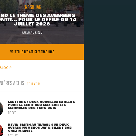
TRASHBAG
ND LE THÈME DES AVENGERS
NTIT... POUR LE DÉFILÉ DU 14
JUILLET 2026
PAR
ARNO KIKOO
VOIR TOUS LES ARTICLES TRASHBAG
BLOG.fr
NIÈRES ACTUS
TOUT VOIR
LANTERNS : DEUX NOUVEAUX EXTRAITS
POUR LA SÉRIE HBO MAX SUR LES
MATINALES DES ETATS-UNIS
BRÈVE
KEVIN SMITH AU TRAVAIL SUR DEUX
AUTRES NUMÉROS JAY & SILENT BOB
CHEZ MARVEL
ACTU VO