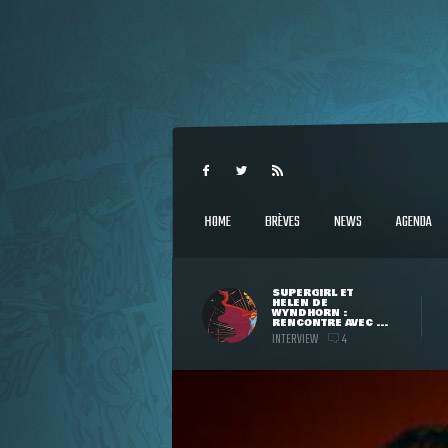
HOME
BRÈVES
NEWS
AGENDA
SUPERGIRL ET
HELEN DE
WYNDHORN :
RENCONTRE AVEC ...
INTERVIEW
4