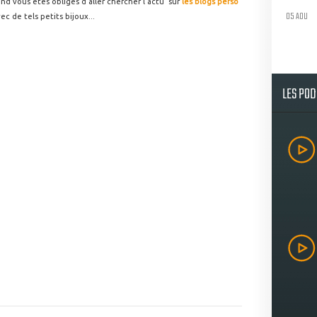
 vous êtes obligés d'aller chercher l'actu' sur
les blogs perso'
05 AOU
vec de tels petits bijoux...
LES PO