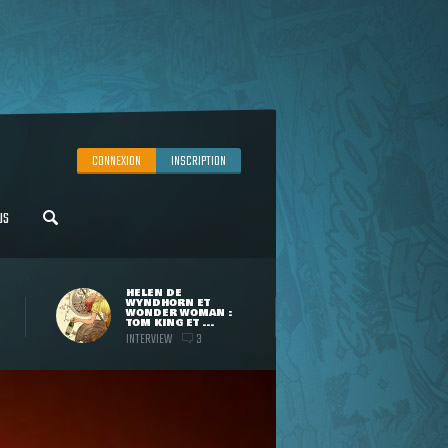
CONNEXION
INSCRIPTION
US
HELEN DE
WYNDHORN ET
WONDER WOMAN :
TOM KING ET ...
INTERVIEW
3