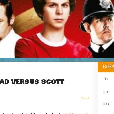
LES BR
11:09
EAD VERSUS SCOTT
07 AOU
Tweet
06 AOU