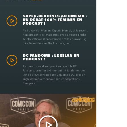
SUPER-HÉROÏNES AU CINÉMA :
UN DÉBAT 100% FÉMININ EN
PODCAST !
Après Wonder Woman, Captain Marvel, et le récent
film Birds of Prey, mais aussi avec la venue proche
de Black Widow, Wonder Woman 1984 et un casting
très diversifié pour The Eternals, les ...
DC FANDOME : LE BILAN EN
PODCAST !
Au cours du weekend passé se tenait le DC
Fandome, premier évènement intégralement en
ligne et 100% consacré aux univers de DC, avec un
angle définitivement axé sur les adaptations
filmiques ...