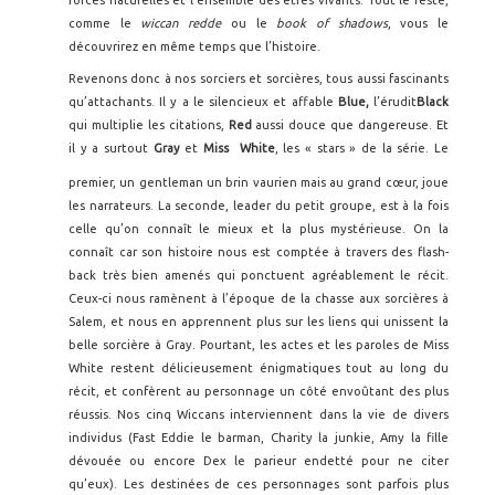
forces naturelles et l’ensemble des êtres vivants. Tout le reste,
comme le
wiccan redde
ou le
book of shadows
, vous le
découvrirez en même temps que l’histoire.
Revenons donc à nos sorciers et sorcières, tous aussi fascinants
qu’attachants. Il y a le silencieux et affable
Blue,
l’érudit
Black
qui multiplie les citations,
Red
aussi douce que dangereuse. Et
il y a surtout
Gray
et
Miss White
,
les « stars » de la série. Le
premier, un gentleman un brin vaurien mais au grand cœur, joue
les narrateurs. La seconde, leader du petit groupe, est à la fois
celle qu’on connaît le mieux et la plus mystérieuse. On la
connaît car son histoire nous est comptée à travers des flash-
back très bien amenés qui ponctuent agréablement le récit.
Ceux-ci nous ramènent à l’époque de la chasse aux sorcières à
Salem, et nous en apprennent plus sur les liens qui unissent la
belle sorcière à Gray. Pourtant, les actes et les paroles de Miss
White restent délicieusement énigmatiques tout au long du
récit, et confèrent au personnage un côté envoûtant des plus
réussis. Nos cinq Wiccans interviennent dans la vie de divers
individus (Fast Eddie le barman, Charity la junkie, Amy la fille
dévouée ou encore Dex le parieur endetté pour ne citer
qu’eux). Les destinées de ces personnages sont parfois plus