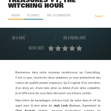
TREASURES #1, THE
WITCHING HOUR
REVIEW
DC COMICS
PAR
JEFFZEWANDERER
Tweet
ON A AIMÉ
ON A MOINS AIMÉ
NOTRE NOTE
Bienvenue dans votre nouveau rendez-vous sur Comicsblog.
C’est ici que, toutes les deux semaines, je vous présenterai des
comics de qualité passés inaperçus. Qu’il s’agisse d’un one-shot,
d’un story arc, d’une mini série ou même d’une série complète,
je m’efforcerai de vous faire découvrir ces trésors cachés.
Mais trêve de bavardages, entrons tout de suite dans le vif du
sujet avec la mini série de
Jeph Loeb
(Batman, Superman) et
Chris Bachalo
(X-Men, Amazing Spider-Man) publiée en