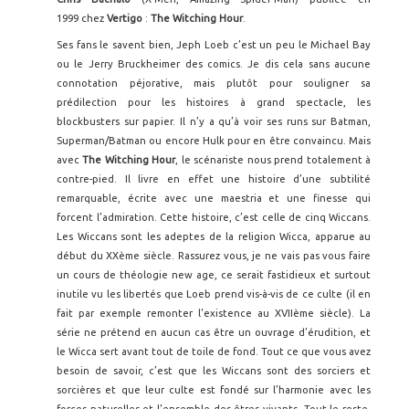
1999 chez
Vertigo
:
The Witching Hour
.
Ses fans le savent bien, Jeph Loeb c’est un peu le Michael Bay
ou le Jerry Bruckheimer des comics. Je dis cela sans aucune
connotation péjorative, mais plutôt pour souligner sa
prédilection pour les histoires à grand spectacle, les
blockbusters sur papier. Il n’y a qu’à voir ses runs sur Batman,
Superman/Batman ou encore Hulk pour en être convaincu. Mais
avec
The Witching Hour
, le scénariste nous prend totalement à
contre-pied. Il livre en effet une histoire d’une subtilité
remarquable, écrite avec une maestria et une finesse qui
forcent l’admiration. Cette histoire, c’est celle de cinq Wiccans.
Les Wiccans sont les adeptes de la religion Wicca, apparue au
début du XXème siècle. Rassurez vous, je ne vais pas vous faire
un cours de théologie new age, ce serait fastidieux et surtout
inutile vu les libertés que Loeb prend vis-à-vis de ce culte (il en
fait par exemple remonter l’existence au XVIIème siècle). La
série ne prétend en aucun cas être un ouvrage d’érudition, et
le Wicca sert avant tout de toile de fond. Tout ce que vous avez
besoin de savoir, c’est que les Wiccans sont des sorciers et
sorcières et que leur culte est fondé sur l’harmonie avec les