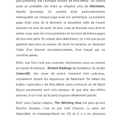
plus présente) est l’écharpe étoilée de Miss White. On notera
aussi un probable clin d’œil au chapitre cinq de
Watchmen
,
Fearful Symmetry
. Ce numéro était particulièrement
remarquable car chaque page avait son symétrique. La première
page était celui de la dernière, la deuxième celle de l’avant
dernière et ainsi de suite. Et bien Loeb et Bachalo nous font le
même coup avec les trois premières et les trois dernières pages
de leur mini série. Et comme dans Watchmen, ce n’est pas qu’un
gimmick mais bien un moyen de servir la narration en illustrant
l’idée d’un éternel recommencement, d’un travail qui ne
s’achève jamais.
Enfin, une fois n’est pas coutume, intéressons nous un instant
au travail du lettreur :
Richard Starkings
(le fondateur du studio
Comicraft
). Ses choix de police s’avèrent très judicieux,
notamment durant les séquences de flash-back. De même les
bulles « spéciales » de Miss White (sans contours) ou de Black
(façon parchemin) sont très réussies. Et que dire des effets
sonores, si ce n’est qu’ils sont toujours idéalement placés.
Bref, vous l’aurez compris,
The Witching Hour
est plus qu’une
franche réussite; c’est un pur chef d’œuvre. La série est
disponible en tradepaperback en VO et il y a eu plusieurs