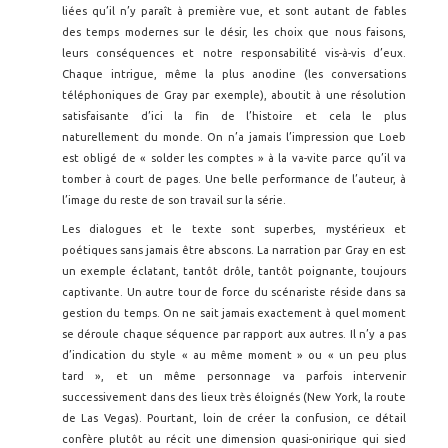
liées qu’il n’y paraît à première vue, et sont autant de fables
des temps modernes sur le désir, les choix que nous faisons,
leurs conséquences et notre responsabilité vis-à-vis d’eux.
Chaque intrigue, même la plus anodine (les conversations
téléphoniques de Gray par exemple), aboutit à une résolution
satisfaisante d’ici la fin de l’histoire et cela le plus
naturellement du monde. On n’a jamais l’impression que Loeb
est obligé de « solder les comptes » à la va-vite parce qu’il va
tomber à court de pages. Une belle performance de l’auteur, à
l’image du reste de son travail sur la série.
Les dialogues et le texte sont superbes, mystérieux et
poétiques sans jamais être abscons. La narration par Gray en est
un exemple éclatant, tantôt drôle, tantôt poignante, toujours
captivante. Un autre tour de force du scénariste réside dans sa
gestion du temps. On ne sait jamais exactement à quel moment
se déroule chaque séquence par rapport aux autres. Il n’y a pas
d’indication du style « au même moment » ou « un peu plus
tard », et un même personnage va parfois intervenir
successivement dans des lieux très éloignés (New York, la route
de Las Vegas). Pourtant, loin de créer la confusion, ce détail
confère plutôt au récit une dimension quasi-onirique qui sied