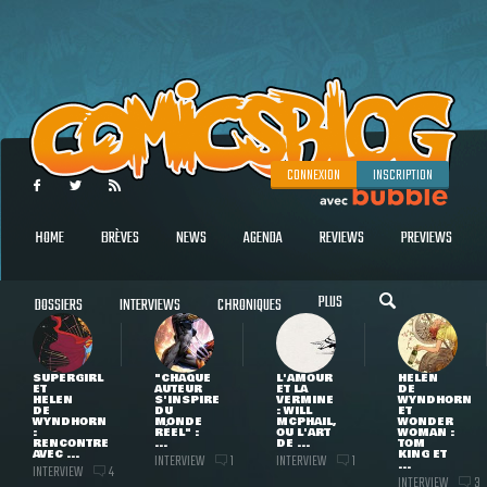
CONNEXION
INSCRIPTION
HOME
BRÈVES
NEWS
AGENDA
REVIEWS
PREVIEWS
PLUS
DOSSIERS
INTERVIEWS
CHRONIQUES
SUPERGIRL
"CHAQUE
L'AMOUR
HELEN
ET
AUTEUR
ET LA
DE
HELEN
S'INSPIRE
VERMINE
WYNDHORN
DE
DU
: WILL
ET
WYNDHORN
MONDE
MCPHAIL,
WONDER
:
RÉEL" :
OU L'ART
WOMAN :
RENCONTRE
...
DE ...
TOM
AVEC ...
KING ET
INTERVIEW
INTERVIEW
1
1
...
INTERVIEW
4
INTERVIEW
3