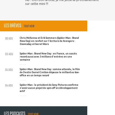
sur cette mini !!!
LES BRÈVES
TOUT VOIR
06 AOU
Chris McKenna et Erik Sommers (Spider-Man : Brand
New Day) en renfort sur l'écriture de Avengers :
Doomsday et Secret Wars
05 AOU
Spider-Man : Brand New Day : en France, un succès
record aussi avec 3 millions d'entrées en une
semaine
04 AOU
Spider-Man : Brand New Day : comme attendu, le film
de Destin Daniel Cretton dépasse le milliard au box-
office en un temps record
04 AOU
Spider-Man : le président de Sony Pictures confirme
n'avoir aucun projet de spin-off en développement
actif
LES PODCASTS
TOUT VOIR