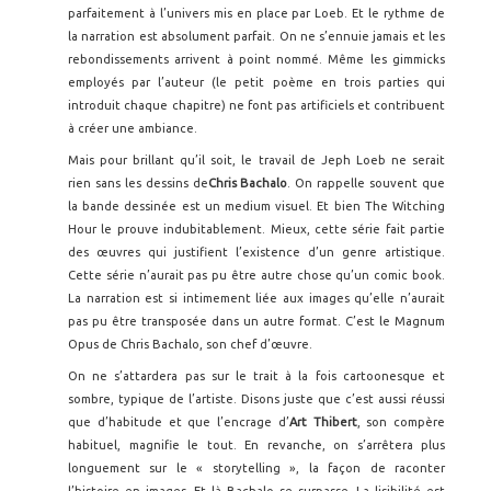
parfaitement à l’univers mis en place par Loeb. Et le rythme de
la narration est absolument parfait. On ne s’ennuie jamais et les
rebondissements arrivent à point nommé. Même les gimmicks
employés par l’auteur (le petit poème en trois parties qui
introduit chaque chapitre) ne font pas artificiels et contribuent
à créer une ambiance.
Mais pour brillant qu’il soit, le travail de Jeph Loeb ne serait
rien sans les dessins de
Chris Bachalo
. On rappelle souvent que
la bande dessinée est un medium visuel. Et bien The Witching
Hour le prouve indubitablement. Mieux, cette série fait partie
des œuvres qui justifient l’existence d’un genre artistique.
Cette série n’aurait pas pu être autre chose qu’un comic book.
La narration est si intimement liée aux images qu’elle n’aurait
pas pu être transposée dans un autre format. C’est le Magnum
Opus de Chris Bachalo, son chef d’œuvre.
On ne s’attardera pas sur le trait à la fois cartoonesque et
sombre, typique de l’artiste. Disons juste que c’est aussi réussi
que d’habitude et que l’encrage d’
Art Thibert
, son compère
habituel, magnifie le tout. En revanche, on s’arrêtera plus
longuement sur le « storytelling », la façon de raconter