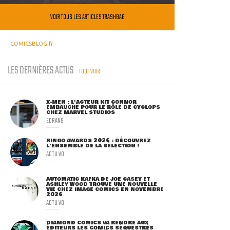
VOIR TOUS LES ARTICLES TRASHBAG
COMICSBLOG.fr
LES DERNIÈRES ACTUS
TOUT VOIR
X-MEN : L'ACTEUR KIT CONNOR
EMBAUCHÉ POUR LE RÔLE DE CYCLOPS
CHEZ MARVEL STUDIOS
ECRANS
RINGO AWARDS 2026 : DÉCOUVREZ
L'ENSEMBLE DE LA SÉLECTION !
ACTU VO
AUTOMATIC KAFKA DE JOE CASEY ET
ASHLEY WOOD TROUVE UNE NOUVELLE
VIE CHEZ IMAGE COMICS EN NOVEMBRE
2026
ACTU VO
DIAMOND COMICS VA RENDRE AUX
ÉDITEURS LES COMICS SÉQUESTRÉS