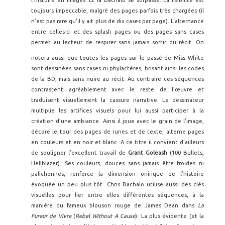
l’histoire en images. Et là Bachalo se surpasse. La lisibilité est
toujours impeccable, malgré des pages parfois très chargées (il
n’est pas rare qu’il y ait plus de dix cases par page). L’alternance
entre celles-ci et des splash pages ou des pages sans cases
permet au lecteur de respirer sans jamais sortir du récit.
On
notera aussi que toutes les pages sur le passé de Miss White
sont dessinées sans cases ni phylactères, brisant ainsi les codes
de la BD, mais sans nuire au récit. Au contraire ces séquences
contrastent agréablement avec le reste de l’œuvre et
traduisent visuellement la cassure narrative. Le dessinateur
multiplie les artifices visuels pour lui aussi participer à la
création d’une ambiance. Ainsi il joue avec le grain de l’image,
décore le tour des pages de runes et de texte, alterne pages
en couleurs et en noir et blanc. A ce titre il convient d’ailleurs
de souligner l’excellent travail de
Grant Goleash
(100 Bullets,
Hellblazer). Ses couleurs, douces sans jamais être froides ni
palichonnes, renforce la dimension onirique de l’histoire
évoquée un peu plus tôt. Chris Bachalo utilise aussi des clés
visuelles pour lier entre elles différentes séquences, à la
manière du fameux blouson rouge de James Dean dans
La
Fureur
de Vivre
(
Rebel Without A Cause
). La plus évidente (et la