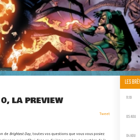
LES BR
11:19
0, LA PREVIEW
Tweet
05 AOU
ion de
Brightest Day
, toutes vos questions que vous vous posiez
04 AOU