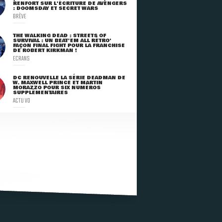
RENFORT SUR L'ÉCRITURE DE AVENGERS
: DOOMSDAY ET SECRET WARS
BRÈVE
THE WALKING DEAD : STREETS OF
SURVIVAL : UN BEAT'EM ALL RÉTRO'
FAÇON FINAL FIGHT POUR LA FRANCHISE
DE ROBERT KIRKMAN !
ECRANS
DC RENOUVELLE LA SÉRIE DEADMAN DE
W. MAXWELL PRINCE ET MARTIN
MORAZZO POUR SIX NUMÉROS
SUPPLÉMENTAIRES
ACTU VO