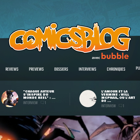
PL
REVIEWS
PREVIEWS
DOSSIERS
INTERVIEWS
CHRONIQUES
"CHAQUE AUTEUR
L'AMOUR ET LA
S'INSPIRE DU
VERMINE : WILL
MONDE RÉEL" : ...
MCPHAIL, OU L'ART
DE ...
INTERVIEW
1
INTERVIEW
1