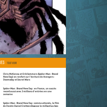
ÈVES
TOUT VOIR
Chris McKenna et Erik Sommers (Spider-Man : Brand
New Day) en renfort sur l'écriture de Avengers :
Doomsday et Secret Wars
Spider-Man : Brand New Day : en France, un succès
record aussi avec 3 millions d'entrées en une
semaine
Spider-Man : Brand New Day : comme attendu, le film
de Destin Daniel Cretton dépasse le milliard au box-