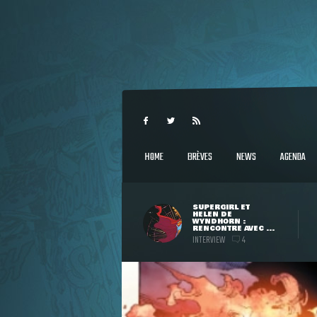
HOME
BRÈVES
NEWS
AGENDA
SUPERGIRL ET
HELEN DE
WYNDHORN :
RENCONTRE AVEC ...
INTERVIEW
4