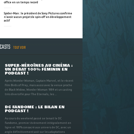
office en un temps record
Spider-Man : le président de Sony Pictures confirme
n'avoir aucun projet de spin-off en développement
actif
DCASTS
TOUT VOIR
SUPER-HÉROÏNES AU CINÉMA :
UN DÉBAT 100% FÉMININ EN
PODCAST !
Après Wonder Woman, Captain Marvel, et le récent
film Birds of Prey, mais aussi avec la venue proche
de Black Widow, Wonder Woman 1984 et un casting
très diversifié pour The Eternals, les ...
DC FANDOME : LE BILAN EN
PODCAST !
Au cours du weekend passé se tenait le DC
Fandome, premier évènement intégralement en
ligne et 100% consacré aux univers de DC, avec un
angle définitivement axé sur les adaptations