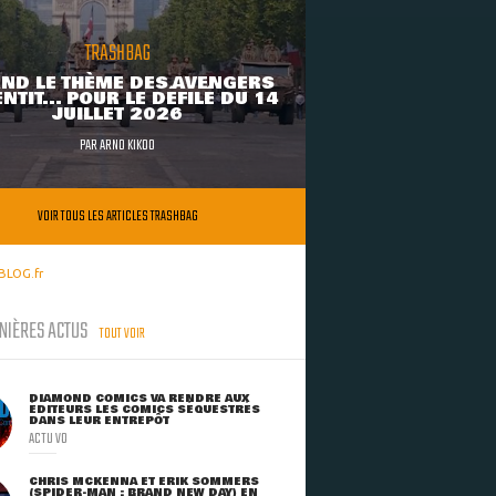
TRASHBAG
ND LE THÈME DES AVENGERS
NTIT... POUR LE DÉFILÉ DU 14
JUILLET 2026
PAR
ARNO KIKOO
VOIR TOUS LES ARTICLES TRASHBAG
BLOG.fr
NIÈRES ACTUS
TOUT VOIR
DIAMOND COMICS VA RENDRE AUX
ÉDITEURS LES COMICS SÉQUESTRÉS
DANS LEUR ENTREPÔT
ACTU VO
CHRIS MCKENNA ET ERIK SOMMERS
(SPIDER-MAN : BRAND NEW DAY) EN