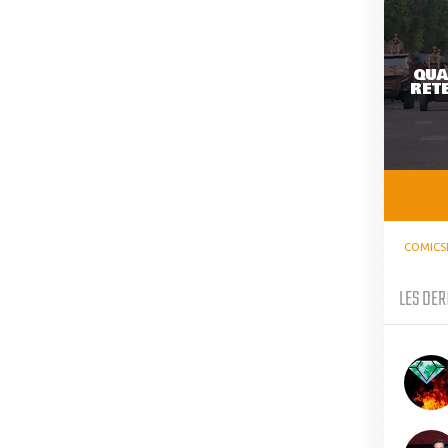
QUA
RETE
COMICS
LES DER