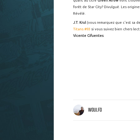
quant au titre
Green Arrow
vont trouver
forêt de Star City? Divulgué. Les origine
Révélé.
J.T. Krul
(vous remarquez que c'est sa de
Titans #93
si vous suivez bien chers lect
Vicente Cifuentes
.
WOULFO