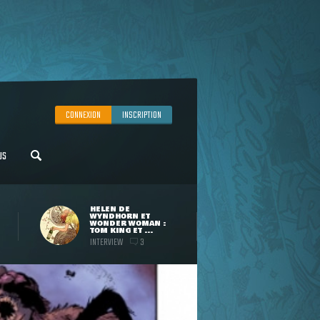
CONNEXION
INSCRIPTION
US
HELEN DE
WYNDHORN ET
WONDER WOMAN :
TOM KING ET ...
INTERVIEW
3