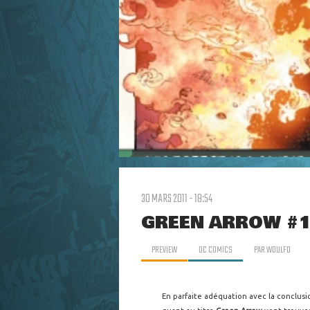
30 MARS 2011 - 18:54
GREEN ARROW #1
PREVIEW
DC COMICS
PAR
WOULFO
En parfaite adéquation avec la conclus