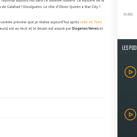
 réponse aujourd'hui dans ce dixième numéro. Le mystère de la
s de Galahad ? Divulguées. Le rôle d'Oliver Queen à Star City ?
04 AOU
uxième preview que je réalise aujourd'hui après
celle de Teen
eurs) est au récit et le dessin est assuré par
Diogenes Neves
et
LES PO