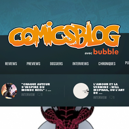
PL
REVIEWS
PREVIEWS
DOSSIERS
INTERVIEWS
CHRONIQUES
"CHAQUE AUTEUR
L'AMOUR ET LA
S'INSPIRE DU
VERMINE : WILL
MONDE RÉEL" : ...
MCPHAIL, OU L'ART
DE ...
INTERVIEW
1
INTERVIEW
1