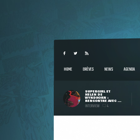
HOME
BRÈVES
NEWS
AGENDA
SUPERGIRL ET
HELEN DE
WYNDHORN :
RENCONTRE AVEC ...
INTERVIEW
4