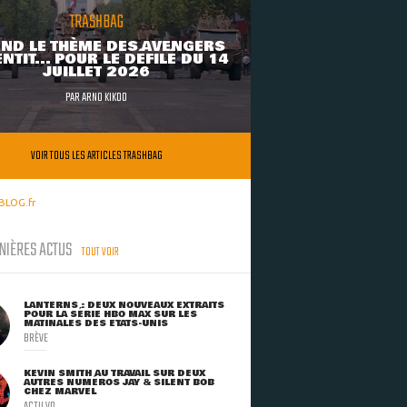
TRASHBAG
ND LE THÈME DES AVENGERS
NTIT... POUR LE DÉFILÉ DU 14
JUILLET 2026
PAR
ARNO KIKOO
VOIR TOUS LES ARTICLES TRASHBAG
BLOG.fr
NIÈRES ACTUS
TOUT VOIR
LANTERNS : DEUX NOUVEAUX EXTRAITS
POUR LA SÉRIE HBO MAX SUR LES
MATINALES DES ETATS-UNIS
BRÈVE
KEVIN SMITH AU TRAVAIL SUR DEUX
AUTRES NUMÉROS JAY & SILENT BOB
CHEZ MARVEL
ACTU VO