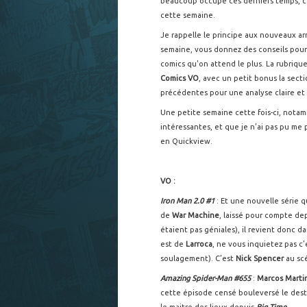
beaucoup occupé ces derniers temps, ce
cette semaine.
Je rappelle le principe aux nouveaux arri
semaine, vous donnez des conseils pour sa
comics qu'on attend le plus. La rubriqu
Comics VO
, avec un petit bonus la sect
précédentes pour une analyse claire et
Une petite semaine cette fois-ci, notamm
intéressantes, et que je n’ai pas pu me 
en Quickview.
VO :
Iron Man 2.0 #1
: Et une nouvelle série 
de
War Machine
, laissé pour compte dep
étaient pas géniales), il revient donc d
est de
Larroca
, ne vous inquietez pas c’e
soulagement). C’est
Nick Spencer
au sc
Amazing Spider-Man #655
:
Marcos Marti
cette épisode censé bouleversé le desti