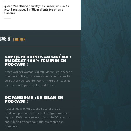
Spider-Man : Brand New Day : en France, un succès
record aussi avec 3 millions d'entrées en une
semaine
DCASTS
TOUT VOIR
SUPER-HÉROÏNES AU CINÉMA :
UN DÉBAT 100% FÉMININ EN
PODCAST !
Après Wonder Woman, Captain Marvel, et le récent
film Birds of Prey, mais aussi avec la venue proche
de Black Widow, Wonder Woman 1984 et un casting
très diversifié pour The Eternals, les ...
DC FANDOME : LE BILAN EN
PODCAST !
Au cours du weekend passé se tenait le DC
Fandome, premier évènement intégralement en
ligne et 100% consacré aux univers de DC, avec un
angle définitivement axé sur les adaptations
filmiques ...