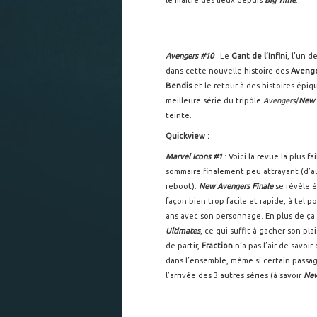
le maitre des lieux depuis
Big Time
.
Avengers #10
: Le
Gant de l’Infini
, l’un d
dans cette nouvelle histoire des
Aveng
Bendis
et le retour à des histoires épiq
meilleure série du tripôle
Avengers
/
New 
teinte.
Quickview :
Marvel Icons #1
: Voici la revue la plus fa
sommaire finalement peu attrayant (d’a
reboot).
New Avengers Finale
se révèle 
façon bien trop facile et rapide, à tel
ans avec son personnage. En plus de ça
Ultimates
, ce qui suffit à gacher son pla
de partir,
Fraction
n’a pas l’air de savoi
dans l’ensemble, même si certain passag
l’arrivée des 3 autres séries (à savoir
New