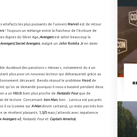
es artefacts les plus puissants de l’univers
Marvel
est de retour
ers
! Toujours un mélange entre la fraicheur de l’écriture de
ues dignes du Silver Age,
Avengers
est selon beaucoup la
Avengers
/
Secret Avengers
, malgré un
John Romita Jr
en demi-
ible du
reboot
des parutions «
Heroes
», notamment du à un
utant plus pour un nouveau lecteur qui débarquerait grâce au
étonnement décevant. Bendis résoud le problème
Hood
de
R
 point qu’on se demande pourquoi il nous a bassiné pendant deux
 on a un
Hitch
bien plus proche de
Fantastic Four
que de
isir de lecture. Concernant
Iron Man
, ben... Larroca est pas près
r où il va (comme sur
X-Men
diront certains), ça reste pas très bon
e se révèlent plaisants.
1,5/5
mais j’attends avec impatience
 Avengers v2
,
Fantastic Four
et
Captain America
).