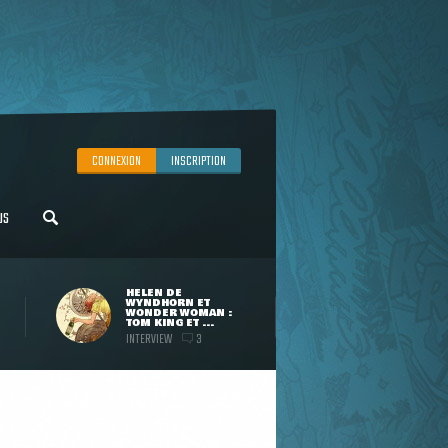
CONNEXION
INSCRIPTION
US
HELEN DE
WYNDHORN ET
WONDER WOMAN :
TOM KING ET ...
INTERVIEW
3