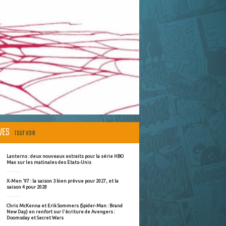
ÈVES
TOUT VOIR
Lanterns : deux nouveaux extraits pour la série HBO
Max sur les matinales des Etats-Unis
X-Men '97 : la saison 3 bien prévue pour 2027, et la
saison 4 pour 2028
Chris McKenna et Erik Sommers (Spider-Man : Brand
New Day) en renfort sur l'écriture de Avengers :
Doomsday et Secret Wars