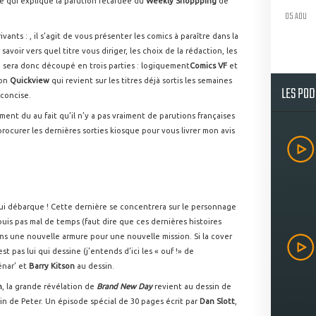
 qui explique la parution retardée du
Weekly Shoppping
de
05 AOU
vants : , il s'agit de vous présenter les comics à paraître dans la
voir vers quel titre vous diriger, les choix de la rédaction, les
e sera donc découpé en trois parties : logiquement
Comics VF
et
ion
Quickview
qui revient sur les titres déjà sortis les semaines
LES PO
 concise.
ent du au fait qu’il n’y a pas vraiment de parutions françaises
procurer les dernières sorties kiosque pour vous livrer mon avis
qui débarque ! Cette dernière se concentrera sur le personnage
uis pas mal de temps (faut dire que ces dernières histoires
ans une nouvelle armure pour une nouvelle mission. Si la cover
st pas lui qui dessine (j’entends d’ici les « ouf !» de
énar’ et
Barry Kitson
au dessin.
n
, la grande révélation de
Brand New Day
revient au dessin de
n de Peter. Un épisode spécial de 30 pages écrit par
Dan Slott
,