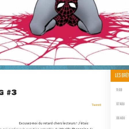
LES BR
11:09
G #3
07 AOU
Tweet
06 AOU
Excusez-moi du retard chers lecteurs ! J’étais